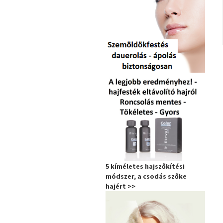
5 kíméletes hajszőkítési
módszer, a csodás szőke
hajért >>