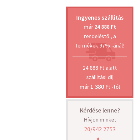
Ingyenes szállítás
már
24 888 Ft
rendeléstől, a
termékek 97% -ánál!
24 888 Ft alatt
szállítási díj
1 380
már
Ft -tól
Kérdése lenne?
Hívjon minket
20/942 2753