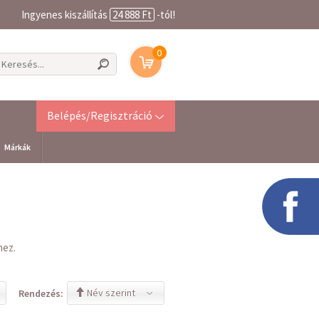
Ingyenes kiszállítás
24 888 Ft
-tól!
0
Belépés/Regisztráció
Márkák
hez.
Név szerint
Rendezés: