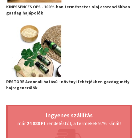
KINESSENCES OES - 100%-ban természetes olaj esszenciákban
gazdag hajápolók
RESTORE Azonnali hatású - növényi fehérjékben gazdag mély
hajregenerálók
Ingyenes szállítás
már
24 888 Ft
rendeléstől, a termékek 97% -ánál!