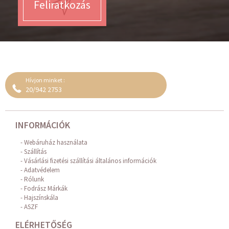
Feliratkozás
Hívjon minket :
20/942 2753
INFORMÁCIÓK
Webáruház használata
Szállítás
Vásárlási fizetési szállítási általános információk
Adatvédelem
Rólunk
Fodrász Márkák
Hajszínskála
ASZF
ELÉRHETŐSÉG