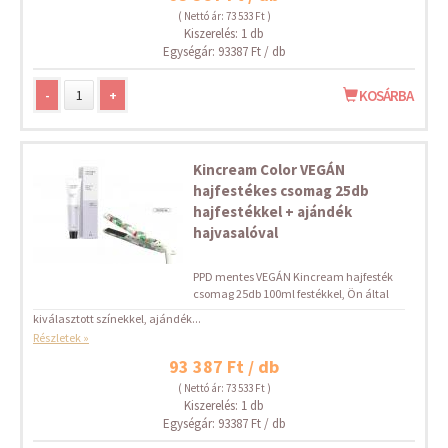
( Nettó ár: 73 533 Ft )
Kiszerelés: 1 db
Egységár: 93387 Ft / db
-
+
KOSÁRBA
Kincream Color VEGÁN
hajfestékes csomag 25db
hajfestékkel + ajándék
hajvasalóval
PPD mentes VEGÁN Kincream hajfesték
csomag 25db 100ml festékkel, Ön által
kiválasztott színekkel, ajándék...
Részletek »
93 387 Ft / db
( Nettó ár: 73 533 Ft )
Kiszerelés: 1 db
Egységár: 93387 Ft / db