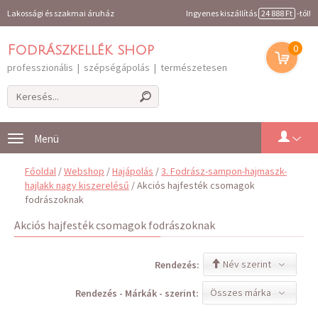
Lakossági és szakmai áruház
Ingyenes kiszállítás
24 888 Ft
-tól!
0
Fodrászkellék shop
professzionális | szépségápolás | természetesen
Toggle
navigation
Főoldal
/
Webshop
/
Hajápolás
/
3. Fodrász-sampon-hajmaszk-
hajlakk nagy kiszerelésű
/ Akciós hajfesték csomagok
fodrászoknak
Akciós hajfesték csomagok fodrászoknak
Név szerint
Rendezés:
Összes márka
Rendezés - Márkák - szerint: