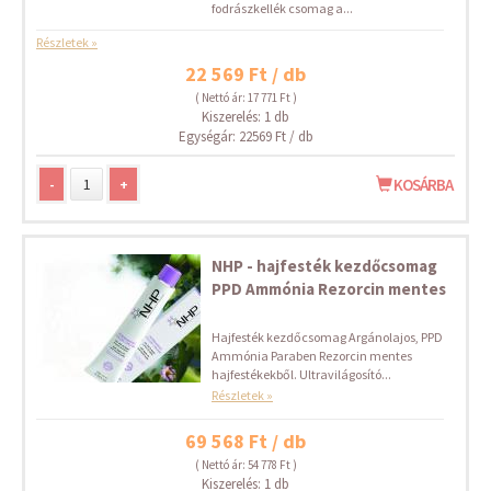
fodrászkellék csomag a...
Részletek »
22 569 Ft / db
( Nettó ár: 17 771 Ft )
Kiszerelés: 1 db
Egységár: 22569 Ft / db
-
+
KOSÁRBA
NHP - hajfesték kezdőcsomag
PPD Ammónia Rezorcin mentes
Hajfesték kezdőcsomag Argánolajos, PPD
Ammónia Paraben Rezorcin mentes
hajfestékekből. Ultravilágosító...
Részletek »
69 568 Ft / db
( Nettó ár: 54 778 Ft )
Kiszerelés: 1 db