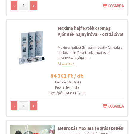
-
+
KOSÁRBA
Maxima hajfesték csomag
Ajándék hajnyíróval - oxidálóval
Maxima hajfesték – az innovatív formula a
kor követelményeit folyamatosan
követve szolgálja a...
Részletek »
84 361 Ft / db
( Nettó ár: 66 426 Ft )
Kiszerelés: 1 db
Egységár: 84361 Ft / db
-
+
KOSÁRBA
Melírozás Maxima fodrászkellék