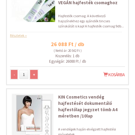
VEGÁN hajfesték csomaghoz
Hajfesték csomag. A következő
hajszínekhez egy ajándék tincses
színskálát is kap! A hajfesték csomag 9db...
Részletek »
26 088 Ft / db
( Nettó ár: 20 542 Ft )
Kiszerelés: 1 db
Egységár: 26088 Ft / db
-
+
KOSÁRBA
KIN Cosmetics vendég
hajfestését dokumentáló
hajfestőlap jegyzet tömb A4
méretben /10lap
A vendégek haján elvégzett hajfestési
műveletek