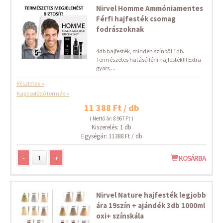
Nirvel Homme Ammóniamentes
Férfi hajfesték csomag
fodrászoknak
4db hajfesték, minden színből 1db.
Természetes hatású férfi hajfesték!!! Extra
gyors,...
Részletek »
Kapcsolódó termék »
11 388 Ft / db
( Nettó ár: 8 967 Ft )
Kiszerelés: 1 db
Egységár: 11388 Ft / db
-
+
KOSÁRBA
Nirvel Nature hajfesték legjobb
ára 19szín + ajándék 3db 1000ml
oxi+ színskála