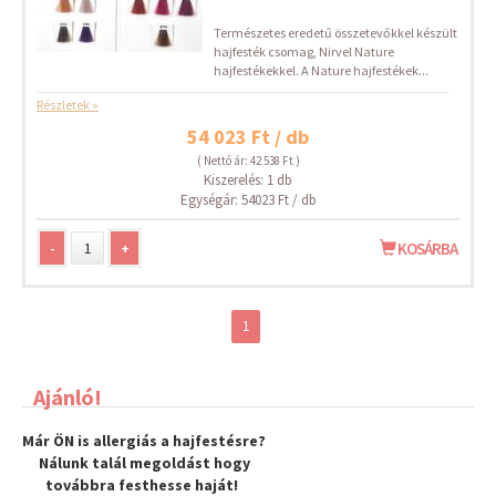
Természetes eredetű összetevőkkel készült
hajfesték csomag, Nirvel Nature
hajfestékekkel. A Nature hajfestékek...
Részletek »
54 023 Ft / db
( Nettó ár: 42 538 Ft )
Kiszerelés: 1 db
Egységár: 54023 Ft / db
-
+
KOSÁRBA
1
Ajánló!
Már ÖN is allergiás a hajfestésre?
Nálunk talál megoldást hogy
továbbra
festhesse haját
!