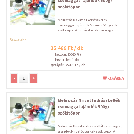
csomaggal - ajándék 500gr
szőkítőpor
Melírozás Maxima Fodrászkellék
csomaggal, ajándék Maxima 500gr kék
szőkítőpor. A fodrászkellék csomag a...
Részletek »
25 489 Ft / db
( Nettó ár: 20 070 Ft )
Kiszerelés: 1 db
Egységár: 25489 Ft / db
-
+
KOSÁRBA
Melírozás Nirvel fodrászkellék
csomaggal ajándék 500gr
szőkítőpor
Melírozás Nirvel Fodrászkellék csomaggal,
ajándék Nirvel 500gr kék szőkítőpor. A