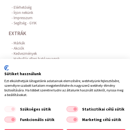
Elérhetőség
Írjon nekünk
Impresszum
Segítség - GYIK
EXTRÁK
Márkák
Akciók
Kedvezmények
Hajhullás elleni hatóanyagok
Az Online Bankkártyás fizetést a BARION biztosítja!
FIÓKOM
Sütiket használunk
Ezt elküldhetjük látogatóink adatainak elemzésére, webhelyünk fejlesztésére,
Belépés / Regisztráció
személyre szabott tartalom megjelenítésére és nagyszerű webhely-élmény
Hírlevél feliratkozás
biztosítására. Ha többet szeretne tudni az általunk használt sütikről, nyissa meg
Elállás a szerződéstől
a beállításokat.
Szükséges sütik
Statisztikai célú sütik
ÁSZF
/
Impresszum
/
Adatvédelem
/
Elállás a szerződéstől
Funkcionális sütik
Marketing célú sütik
Copyright © 2021 Fodrászkellék Bolt