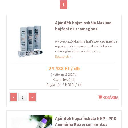
1
Ajándék hajszínskála Maxima
hajfesték csomaghoz
A következő Maxima hajfesték csomaghoz
egy ajándék tincses színskálát is kap! A
csomag kíválóan alkalmas a...
Részletek »
24 488 Ft / db
( Nettó ár: 19 282 Ft )
Kiszerelés: 1 db
Egységár: 24488 Ft / db
-
+
KOSÁRBA
Ajándék hajszínskála NHP - PPD
Ammónia Rezorcin mentes