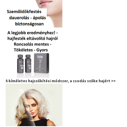
5 kíméletes hajszőkítési módszer, a csodás szőke hajért >>