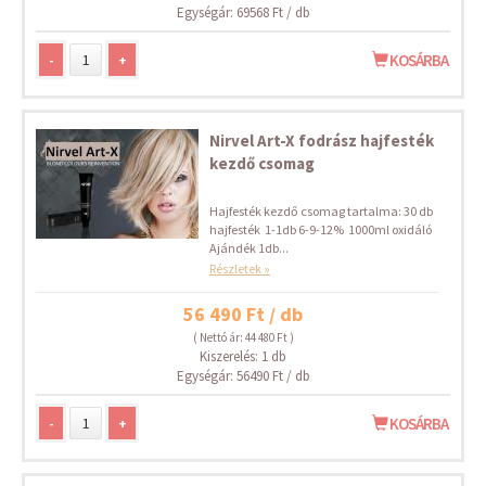
Egységár: 69568 Ft / db
-
+
KOSÁRBA
Nirvel Art-X fodrász hajfesték
kezdő csomag
Hajfesték kezdő csomag tartalma: 30 db
hajfesték 1-1db 6-9-12% 1000ml oxidáló
Ajándék 1db...
Részletek »
56 490 Ft / db
( Nettó ár: 44 480 Ft )
Kiszerelés: 1 db
Egységár: 56490 Ft / db
-
+
KOSÁRBA