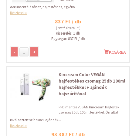
dokumentálásához, hajfestéshez, egyébb...
Részletek »
837 Ft / db
( Nettó ár: 659 Ft )
Kiszerelés: 1 db
Egységár: 837 Ft / db
-
+
KOSÁRBA
Kincream Color VEGÁN
hajfestékes csomag 25db 100ml
hajfestékkel + ajándék
hajszárítóval
PPD mentes VEGÁN Kincream hajfesték
csomag 25db 100ml festékkel, Ön által
kiválasztott színekkel, ajándék...
Részletek »
93 387 Ft / db