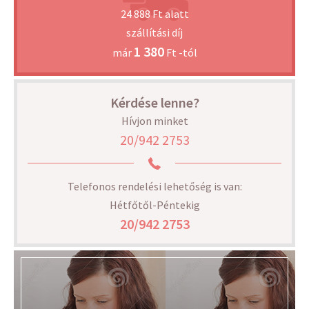
24 888 Ft alatt
szállítási díj
1 380
már
Ft -tól
Kérdése lenne?
Hívjon minket
20/942 2753
Telefonos rendelési lehetőség is van:
Hétfőtől-Péntekig
20/942 2753