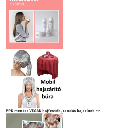
PPD mentes VEGÁN hajfesték, csodás hajszínek >>