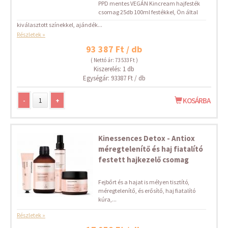
PPD mentes VEGÁN Kincream hajfesték
csomag 25db 100ml festékkel, Ön által
kiválasztott színekkel, ajándék...
Részletek »
93 387 Ft / db
( Nettó ár: 73 533 Ft )
Kiszerelés: 1 db
Egységár: 93387 Ft / db
-
+
KOSÁRBA
Kinessences Detox - Antiox
méregtelenítő és haj fiatalító
festett hajkezelő csomag
Fejbőrt és a hajat is mélyen tisztító,
méregtelenítő, és erősítő, haj fiatalító
kúra,...
Részletek »