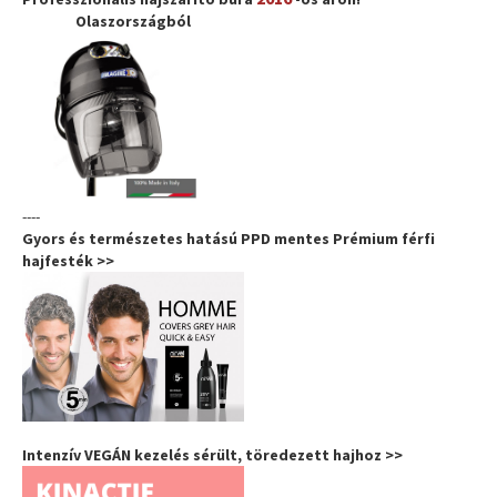
Olaszországból
----
Gyors és természetes hatású PPD mentes Prémium férfi
hajfesték >>
Intenzív VEGÁN kezelés sérült, töredezett hajhoz >>