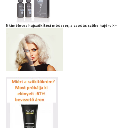
5 kíméletes hajszőkítési módszer, a csodás szőke hajért >>