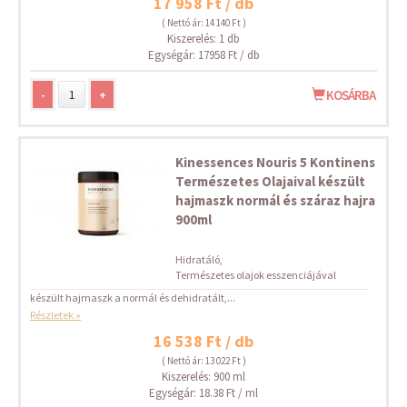
17 958 Ft / db
( Nettó ár: 14 140 Ft )
Kiszerelés: 1 db
Egységár: 17958 Ft / db
-
+
KOSÁRBA
Kinessences Nouris 5 Kontinens
Természetes Olajaival készült
hajmaszk normál és száraz hajra
900ml
Hidratáló,
Természetes olajok esszenciájával
készült hajmaszk a normál és dehidratált,...
Részletek »
16 538 Ft / db
( Nettó ár: 13 022 Ft )
Kiszerelés: 900 ml
Egységár: 18.38 Ft / ml