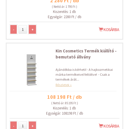
2 280 Ft / db
( Nettó ár: 1 795 Ft )
Kiszerelés: 1 db
Egységár: 2280 Ft / db
-
+
KOSÁRBA
Kin Cosmetics Termék kiállító -
bemutató állvány
Ajándékba is kérheti! - A hajkozmetikai
márka termékeivel feltöltve! - Csak a
termékek árát...
Részletek »
108 198 Ft / db
( Nettó ár: 85 195 Ft )
Kiszerelés: 1 db
Egységár: 108198 Ft / db
-
+
KOSÁRBA