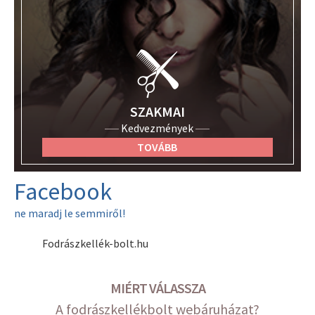
SZAKMAI
Kedvezmények
TOVÁBB
Facebook
ne maradj le semmiről!
Fodrászkellék-bolt.hu
MIÉRT VÁLASSZA
A fodrászkellékbolt webáruházat?