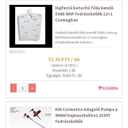
Hajfestő beterítő fólia kendő
30db NHP fodrászkellék 12+1
Csomagban
Hajfestő beterítő fólia kendő 30db/csomag
NHP fodrászkellék 12+1 Csomagban
A hajfestőkendő méretei:...
Részletek »
31 419 Ft / db
( Nettó ár: 24 739 Ft )
Kiszerelés: 1 db
Egységár: 31419 Ft / db
-
+
KOSÁRBA
KIN Cosmetics Adagoló Pumpa a
900ml hajmaszkokhoz 23097
fodrászkellék