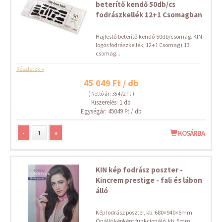
beterítő kendő 50db/cs
fodrászkellék 12+1 Csomagban
Hajfestő beterítő kendő 50db/csomag. KIN
logós fodrászkellék, 12+1 Csomag ( 13
csomag...
Részletek »
45 049 Ft / db
( Nettó ár: 35 472 Ft )
Kiszerelés: 1 db
Egységár: 45049 Ft / db
-
+
KOSÁRBA
KIN kép fodrász poszter -
Kincrem prestige - fali és lábon
álló
Kép fodrász poszter, kb. 680×940×5mm.
Önálló képként funkcionáló, kb. 5mm