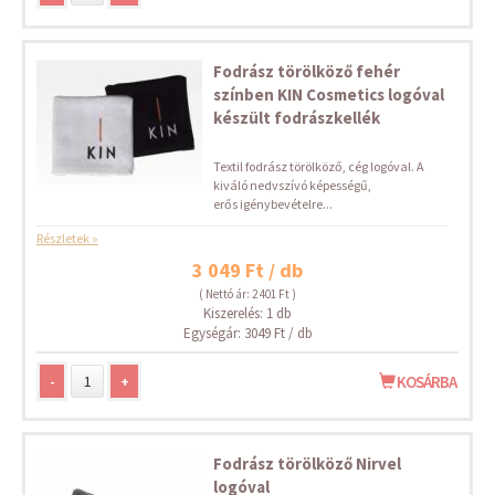
Fodrász törölköző fehér
színben KIN Cosmetics logóval
készült fodrászkellék
Textil fodrász törölköző, cég logóval. A
kiváló nedvszívó képességű,
erős igénybevételre...
Részletek »
3 049 Ft / db
( Nettó ár: 2 401 Ft )
Kiszerelés: 1 db
Egységár: 3049 Ft / db
-
+
KOSÁRBA
Fodrász törölköző Nirvel
logóval