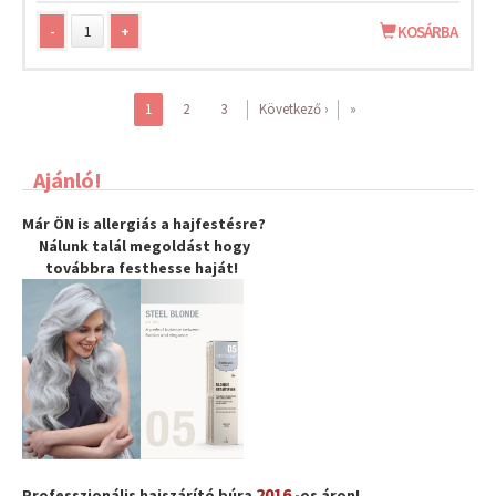
-
+
KOSÁRBA
1
2
3
Következő ›
»
Ajánló!
Már ÖN is allergiás a hajfestésre?
Nálunk talál megoldást hogy
továbbra
festhesse haját
!
2016
Professzionális hajszárító búra
-os áron!