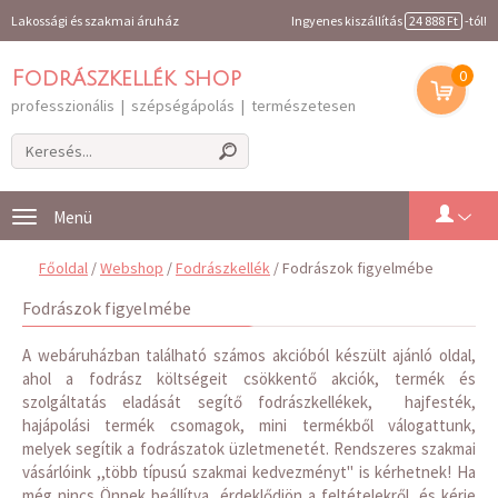
Lakossági és szakmai áruház
Ingyenes kiszállítás
24 888 Ft
-tól!
0
Fodrászkellék shop
professzionális | szépségápolás | természetesen
Toggle
navigation
Főoldal
/
Webshop
/
Fodrászkellék
/ Fodrászok figyelmébe
Fodrászok figyelmébe
A webáruházban található számos akcióból készült ajánló oldal,
ahol a fodrász költségeit csökkentő akciók, termék és
szolgáltatás eladását segítő fodrászkellékek, hajfesték,
hajápolási termék csomagok, mini termékből válogattunk,
melyek segítik a fodrászatok üzletmenetét. Rendszeres szakmai
vásárlóink ,,több típusú szakmai kedvezményt" is kérhetnek! Ha
még nincs Önnek beállítva, érdeklődjön a feltételekről, és kérje