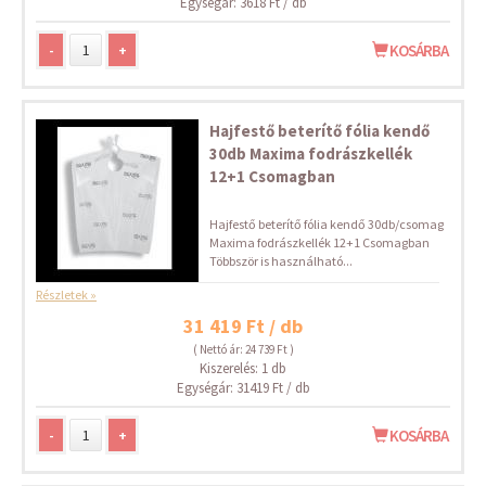
Egységár: 3618 Ft / db
-
+
KOSÁRBA
Hajfestő beterítő fólia kendő
30db Maxima fodrászkellék
12+1 Csomagban
Hajfestő beterítő fólia kendő 30db/csomag
Maxima fodrászkellék 12+1 Csomagban
Többször is használható...
Részletek »
31 419 Ft / db
( Nettó ár: 24 739 Ft )
Kiszerelés: 1 db
Egységár: 31419 Ft / db
-
+
KOSÁRBA