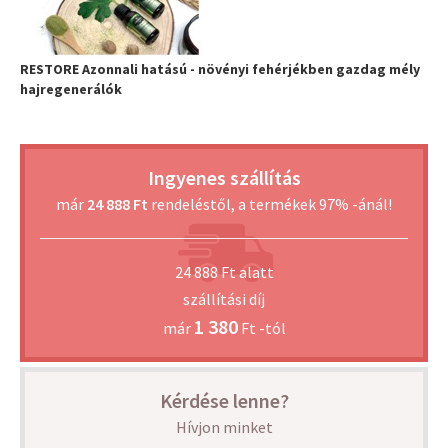
RESTORE Azonnali hatású - növényi fehérjékben gazdag mély
hajregenerálók
Ingyenes szállítás
már
24 888 Ft
rendeléstől, a termékek 97% -ánál!
24 888 Ft alatt
szállítási díj
1 380
már
Ft -tól
Kérdése lenne?
Hívjon minket