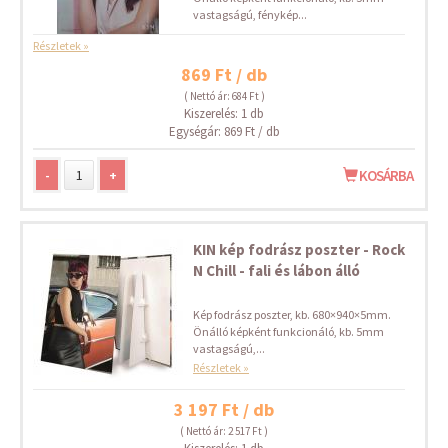
vastagságú, fénykép...
Részletek »
869 Ft / db
( Nettó ár: 684 Ft )
Kiszerelés: 1 db
Egységár: 869 Ft / db
-
+
KOSÁRBA
KIN kép fodrász poszter - Rock
N Chill - fali és lábon álló
Kép fodrász poszter, kb. 680×940×5mm.
Önálló képként funkcionáló, kb. 5mm
vastagságú,...
Részletek »
3 197 Ft / db
( Nettó ár: 2 517 Ft )