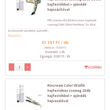
hajfestékkel + ajándék
hajszárítóval
PPD mentes VEGÁN Kincream hajfesték
csomag 25db 100ml festékkel, Ön által
kiválasztott színekkel, ajándék...
Részletek »
93 387 Ft / db
( Nettó ár: 73 533 Ft )
Kiszerelés: 1 db
Egységár: 93387 Ft / db
-
+
KOSÁRBA
Kincream Color VEGÁN
hajfestékes csomag 25db
hajfestékkel + ajándék
hajvasalóval