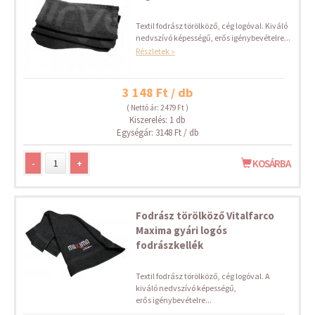
Textil fodrász törölköző, cég logóval. Kiváló
nedvszívó képességű, erős igénybevételre...
Részletek »
3 148 Ft / db
( Nettó ár: 2 479 Ft )
Kiszerelés: 1 db
Egységár: 3148 Ft / db
-
+
KOSÁRBA
Fodrász törölköző Vitalfarco
Maxima gyári logós
fodrászkellék
Textil fodrász törölköző, cég logóval. A
kiváló nedvszívó képességű,
erős igénybevételre...