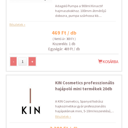
Adagoló Pumpa a 900ml Kinactif
hajmaszkokhoz. 100mm átmérőjű
dobozra, pumpa szárhossz kb....
Részletek »
469 Ft / db
( Nettó ár: 369 Ft )
Kiszerelés: 1 db
Egységár: 469 Ft / db
-
+
KOSÁRBA
KIN Cosmetics professzionális
hajápoló mini termékek 20db
A KIN Cosmetics, Spanyol fodrász
hajkozmetikai gyár professzionális
hajápolóinak mini, 5-10ml kiszerelésű,...
Részletek »