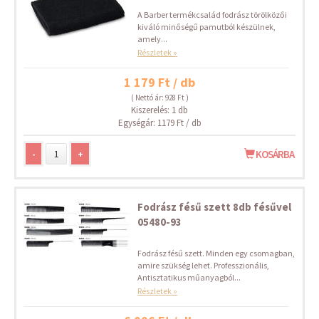
A Barber termékcsalád fodrász törölközői
kiváló minőségű pamutból készülnek,
amely...
Részletek »
1 179 Ft / db
( Nettó ár: 928 Ft )
Kiszerelés: 1 db
Egységár: 1179 Ft / db
-
+
KOSÁRBA
Fodrász fésű szett 8db fésűvel
05480-93
Fodrász fésű szett. Minden egy csomagban,
amire szükség lehet. Professzionális,
Antisztatikus műanyagból...
Részletek »