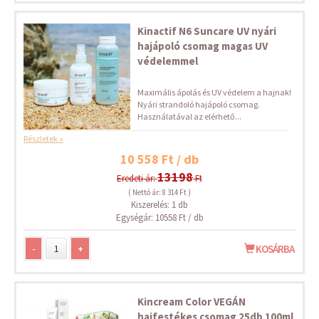
Kinactif N6 Suncare UV nyári
hajápoló csomag magas UV
védelemmel
Maximális ápolás és UV védelem a hajnak!
Nyári strandoló hajápoló csomag.
Használatával az elérhető...
Részletek »
10 558 Ft / db
13198
Eredeti ár:
Ft
( Nettó ár: 8 314 Ft )
Kiszerelés: 1 db
Egységár: 10558 Ft / db
-
+
KOSÁRBA
Kincream Color VEGÁN
hajfestékes csomag 25db 100ml