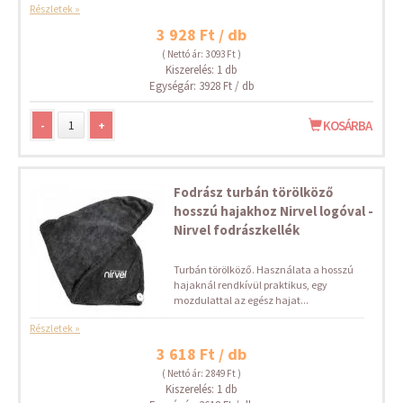
Részletek »
3 928 Ft / db
( Nettó ár: 3 093 Ft )
Kiszerelés: 1 db
Egységár: 3928 Ft / db
-
+
KOSÁRBA
Fodrász turbán törölköző
hosszú hajakhoz Nirvel logóval -
Nirvel fodrászkellék
Turbán törölköző. Használata a hosszú
hajaknál rendkívül praktikus, egy
mozdulattal az egész hajat...
Részletek »
3 618 Ft / db
( Nettó ár: 2 849 Ft )
Kiszerelés: 1 db