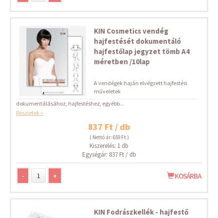
KIN Cosmetics vendég
hajfestését dokumentáló
hajfestőlap jegyzet tömb A4
méretben /10lap
A vendégek haján elvégzett hajfestési
műveletek
dokumentálásához, hajfestéshez, egyébb...
Részletek »
837 Ft / db
( Nettó ár: 659 Ft )
Kiszerelés: 1 db
Egységár: 837 Ft / db
-
+
KOSÁRBA
KIN Fodrászkellék - hajfestő