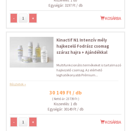
Kiszerelés: 1 db
Egységár: 3197 Ft / db
-
+
KOSÁRBA
Kinactif N1 Intenzív mély
hajkezelő Fodrász csomag
száraz hajra + Ajándékkal
Multifunkcionális termékeket is tartalmazó
hajkezelő csomag. Az elérhető
leghatékonyabb Prémium...
Részletek »
30 149 Ft / db
( Nettó ár: 23 739 Ft )
Kiszerelés: 1 db
Egységár: 30149 Ft / db
-
+
KOSÁRBA