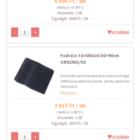
6 006 Ft / db
( Nettó ár: 4 729 Ft )
Kiszerelés: 1 db
Egységár: 6006 Ft / db
-
+
KOSÁRBA
Fodrász törölköző 50×90cm
OR02901/50
A termékcsalád törölközői kiváló minőségű
100% pamutból készülnek, amely optimális
nedvszívó...
Részletek »
2 015 Ft / db
( Nettó ár: 1 587 Ft )
Kiszerelés: 1 db
Egységár: 2015 Ft / db
-
+
KOSÁRBA