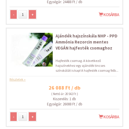
Egységár: 24488 Ft / db
-
+
KOSÁRBA
Ajándék hajszínskála NHP - PPD
Ammónia Rezorcin mentes
VEGÁN hajfesték csomaghoz
Hajfesték csomag. A következő
hajszínekhez egy ajándék tincses
színskálát is kap! A hajfesték csomag 9db...
Részletek »
26 088 Ft / db
( Nettó ár: 20 542 Ft )
Kiszerelés: 1 db
Egységár: 26088 Ft / db
-
+
KOSÁRBA