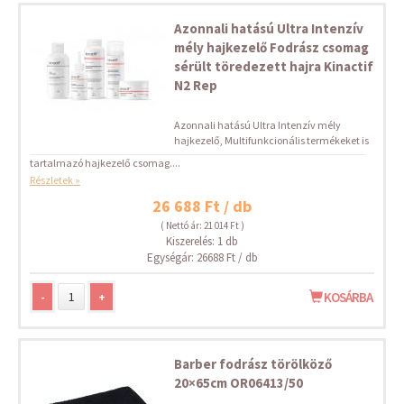
Azonnali hatású Ultra Intenzív
mély hajkezelő Fodrász csomag
sérült töredezett hajra Kinactif
N2 Rep
Azonnali hatású Ultra Intenzív mély
hajkezelő, Multifunkcionális termékeket is
tartalmazó hajkezelő csomag....
Részletek »
26 688 Ft / db
( Nettó ár: 21 014 Ft )
Kiszerelés: 1 db
Egységár: 26688 Ft / db
-
+
KOSÁRBA
Barber fodrász törölköző
20×65cm OR06413/50