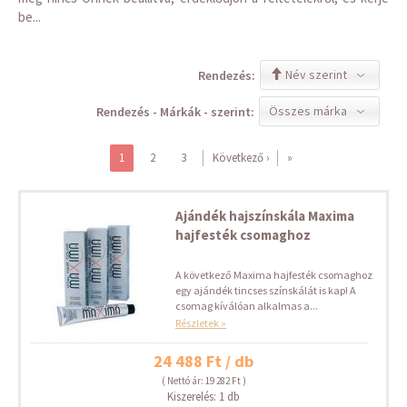
be...
Név szerint
Rendezés:
Összes márka
Rendezés - Márkák - szerint:
1
2
3
Következő ›
»
Ajándék hajszínskála Maxima
hajfesték csomaghoz
A következő Maxima hajfesték csomaghoz
egy ajándék tincses színskálát is kap! A
csomag kíválóan alkalmas a...
Részletek »
24 488 Ft / db
( Nettó ár: 19 282 Ft )
Kiszerelés: 1 db