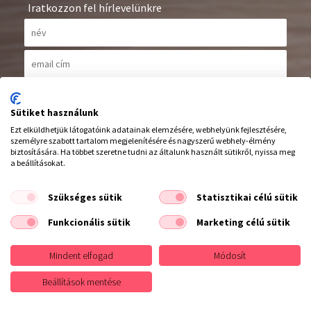
Iratkozzon fel hírlevelünkre
Elolvastam és elfogadom az
adatvédelmi szabályzatot
Leiratkozás a hírlevélről
Sütiket használunk
Ezt elküldhetjük látogatóink adatainak elemzésére, webhelyünk fejlesztésére,
Elállás a szerződéstől
személyre szabott tartalom megjelenítésére és nagyszerű webhely-élmény
biztosítására. Ha többet szeretne tudni az általunk használt sütikről, nyissa meg
a beállításokat.
Feliratkozás
Szükséges sütik
Statisztikai célú sütik
Funkcionális sütik
Marketing célú sütik
Mindent elfogad
Módosít
Beállítások mentése
Hívjon minket :
20/942 2753