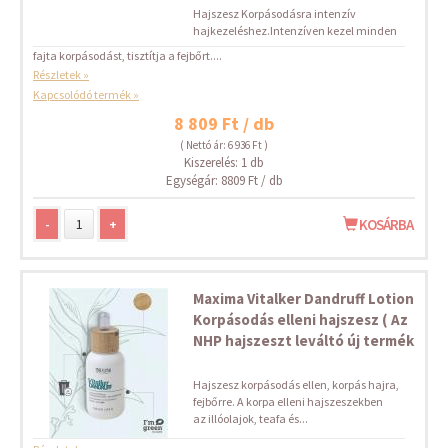
Hajszesz Korpásodásra intenzív
hajkezeléshez.Intenzíven kezel minden
fajta korpásodást, tisztítja a fejbőrt....
Részletek »
Kapcsolódó termék »
8 809 Ft / db
( Nettó ár: 6 936 Ft )
Kiszerelés: 1 db
Egységár: 8809 Ft / db
-
+
KOSÁRBA
Maxima Vitalker Dandruff Lotion
Korpásodás elleni hajszesz ( Az
NHP hajszeszt leváltó új termék
Hajszesz korpásodás ellen, korpás hajra,
fejbőrre. A korpa elleni hajszeszekben
az illóolajok, teafa és...