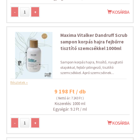
-
+
KOSÁRBA
Maxima Vitalker Dandruff Scrub
sampon korpás hajra fejbőrre
tisztító szemcsékkel 1000ml
Sampon korpás hajra, frissítő, nyugtató
olajokkal, fejbőr pilingező, tisztító
szemcsékkel. Apró szemcséinek...
Részletek »
9 198 Ft / db
( Nettó ár: 7 243 Ft )
Kiszerelés: 1000 ml
Egységár: 9.2 Ft / ml
-
+
KOSÁRBA