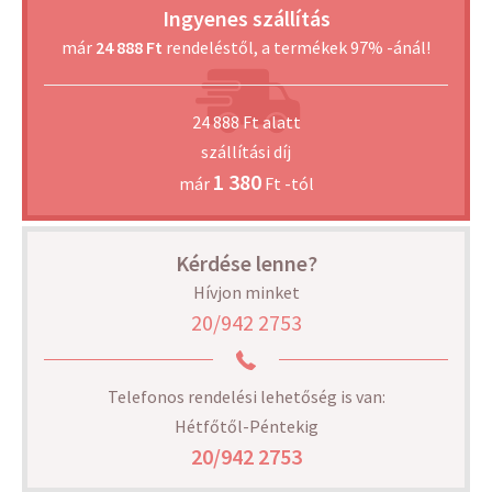
Ingyenes szállítás
már
24 888 Ft
rendeléstől, a termékek 97% -ánál!
24 888 Ft alatt
szállítási díj
1 380
már
Ft -tól
Kérdése lenne?
Hívjon minket
20/942 2753
Telefonos rendelési lehetőség is van:
Hétfőtől-Péntekig
20/942 2753