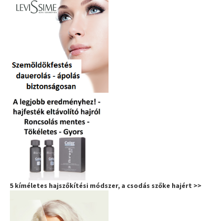
5 kíméletes hajszőkítési módszer, a csodás szőke hajért >>