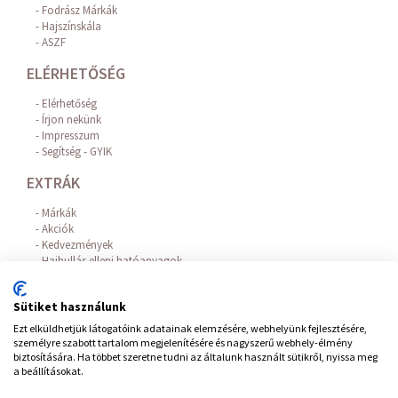
Fodrász Márkák
Hajszínskála
ASZF
ELÉRHETŐSÉG
Elérhetőség
Írjon nekünk
Impresszum
Segítség - GYIK
EXTRÁK
Márkák
Akciók
Kedvezmények
Hajhullás elleni hatóanyagok
Az Online Bankkártyás fizetést a BARION biztosítja!
FIÓKOM
Sütiket használunk
Ezt elküldhetjük látogatóink adatainak elemzésére, webhelyünk fejlesztésére,
Belépés / Regisztráció
személyre szabott tartalom megjelenítésére és nagyszerű webhely-élmény
Hírlevél feliratkozás
biztosítására. Ha többet szeretne tudni az általunk használt sütikről, nyissa meg
Elállás a szerződéstől
a beállításokat.