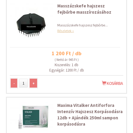
Masszázskefe hajszesz
fejbőrbe masszírozásához
Masszázskefe hajszesz fejbőrbe...
Részletek »
1 200 Ft / db
( Nettó ár: 945 Ft )
Kiszerelés: 1 db
Egységár: 1200 Ft / db
-
+
KOSÁRBA
Maxima Vitalker Antiforfora
Intenzív Hajszesz Korpásodásra
12db + Ajándék 250ml sampon
korpásodásra