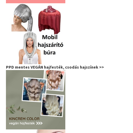
PPD mentes VEGÁN hajfesték, csodás hajszínek >>