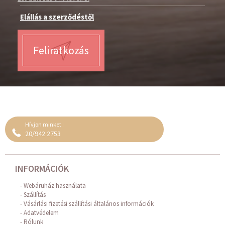
Elállás a szerződéstől
Feliratkozás
Hívjon minket :
20/942 2753
INFORMÁCIÓK
Webáruház használata
Szállítás
Vásárlási fizetési szállítási általános információk
Adatvédelem
Rólunk