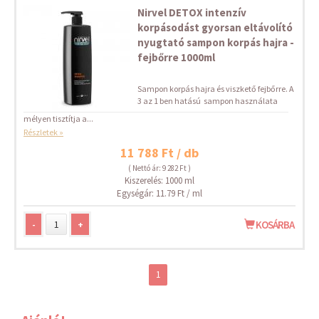
Nirvel DETOX intenzív
korpásodást gyorsan eltávolító
nyugtató sampon korpás hajra -
fejbőrre 1000ml
Sampon korpás hajra és viszkető fejbőrre. A
3 az 1 ben hatású sampon használata
mélyen tisztítja a...
Részletek »
11 788 Ft / db
( Nettó ár: 9 282 Ft )
Kiszerelés: 1000 ml
Egységár: 11.79 Ft / ml
-
+
KOSÁRBA
1