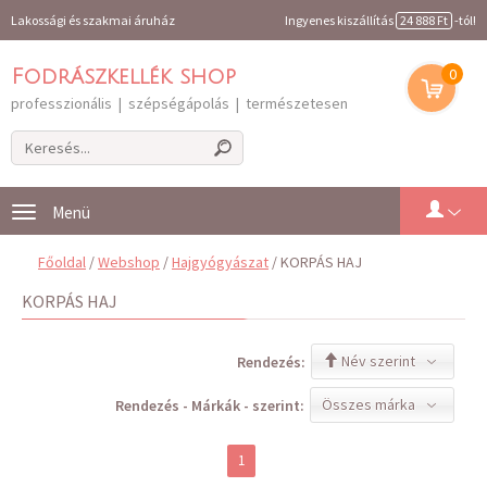
Lakossági és szakmai áruház
Ingyenes kiszállítás
24 888 Ft
-tól!
0
Fodrászkellék shop
professzionális | szépségápolás | természetesen
Toggle
navigation
Főoldal
/
Webshop
/
Hajgyógyászat
/ KORPÁS HAJ
KORPÁS HAJ
Név szerint
Rendezés:
Összes márka
Rendezés - Márkák - szerint:
1