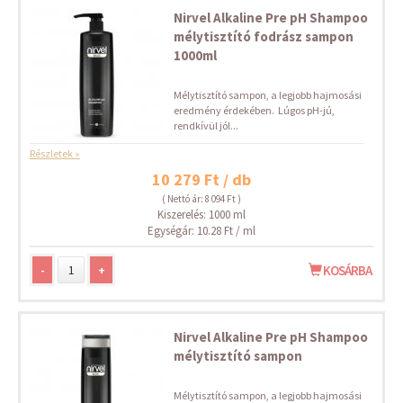
Nirvel Alkaline Pre pH Shampoo
mélytisztító fodrász sampon
1000ml
Mélytisztító sampon, a legjobb hajmosási
eredmény érdekében. Lúgos pH-jú,
rendkívül jól...
Részletek »
10 279 Ft / db
( Nettó ár: 8 094 Ft )
Kiszerelés: 1000 ml
Egységár: 10.28 Ft / ml
-
+
KOSÁRBA
Nirvel Alkaline Pre pH Shampoo
mélytisztító sampon
Mélytisztító sampon, a legjobb hajmosási