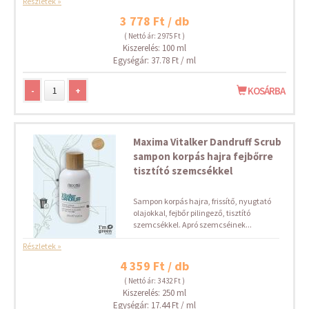
Részletek »
3 778 Ft / db
( Nettó ár: 2 975 Ft )
Kiszerelés: 100 ml
Egységár: 37.78 Ft / ml
-
+
KOSÁRBA
Maxima Vitalker Dandruff Scrub
sampon korpás hajra fejbőrre
tisztító szemcsékkel
Sampon korpás hajra, frissítő, nyugtató
olajokkal, fejbőr pilingező, tisztító
szemcsékkel. Apró szemcséinek...
Részletek »
4 359 Ft / db
( Nettó ár: 3 432 Ft )
Kiszerelés: 250 ml
Egységár: 17.44 Ft / ml