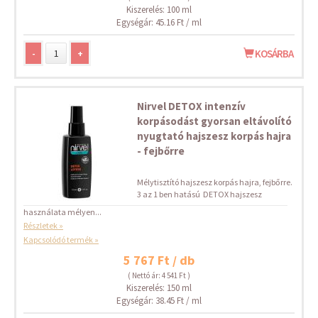
Kiszerelés: 100 ml
Egységár: 45.16 Ft / ml
-
+
KOSÁRBA
Nirvel DETOX intenzív
korpásodást gyorsan eltávolító
nyugtató hajszesz korpás hajra
- fejbőrre
Mélytisztító hajszesz korpás hajra, fejbőrre.
3 az 1 ben hatású DETOX hajszesz
használata mélyen...
Részletek »
Kapcsolódó termék »
5 767 Ft / db
( Nettó ár: 4 541 Ft )
Kiszerelés: 150 ml
Egységár: 38.45 Ft / ml