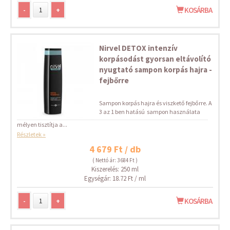
-
+
KOSÁRBA
Nirvel DETOX intenzív
korpásodást gyorsan eltávolító
nyugtató sampon korpás hajra -
fejbőrre
Sampon korpás hajra és viszkető fejbőrre. A
3 az 1 ben hatású sampon használata
mélyen tisztítja a...
Részletek »
4 679 Ft / db
( Nettó ár: 3 684 Ft )
Kiszerelés: 250 ml
Egységár: 18.72 Ft / ml
-
+
KOSÁRBA