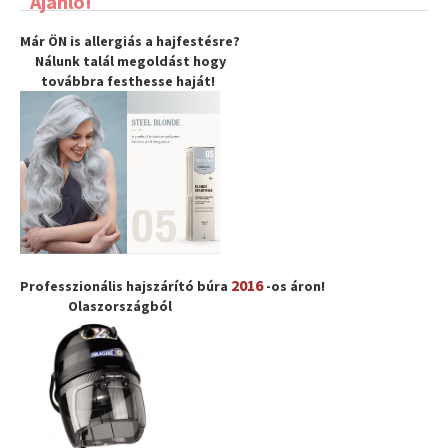
Ajánló!
Már ÖN is allergiás a hajfestésre?
Nálunk talál megoldást hogy
továbbra
festhesse haját
!
2016
Professzionális hajszárító búra
-os áron!
Olaszországból