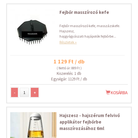
Fejbőr masszírozó kefe
Fejbőr masszírozó kefe, masszázskefe.
Hajszesz,
hajgyógyászati hajápolók fejbőrbe...
Részletek »
1 129 Ft / db
( Nettó ár: 889 Ft )
Kiszerelés: 1 db
Egységár: 1129 Ft / db
-
+
KOSÁRBA
Hajszesz - hajszérum felvivő
applikátor fejbőrbe
masszírozásához 6ml