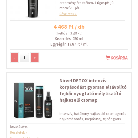
eredmény érdekében. Lúgos pH-jú,
rendkívül jól...
Részletek »
4 468 Ft / db
( Nettó ár: 3 518 Ft )
Kiszerelés: 250 ml
Egységár: 17.87 Ft / ml
-
+
KOSÁRBA
Nirvel DETOX intenzív
korpásodást gyorsan eltávolító
fejbőr nyugtató mélytisztító
hajkezelő csomag
Intenzív, hatékony hajkezelő csomag erős
hajkorpásodás, korpás haj, fejbőr gyors
kezelésére....
Részletek »