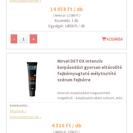
Kapcsolódó termék »
14 058 Ft / db
( Nettó ár: 11 069 Ft )
Kiszerelés: 1 db
Egységár: 14058 Ft / db
-
+
KOSÁRBA
Nirvel DETOX intenzív
korpásodást gyorsan eltávolító
fejbőrnyugtató mélytisztító
szérum fejbőrre
Intenzív korpásodást megszüntető -
megelőző - korpásodás elleni szérum, erős
korpásodás...
Részletek »
Kapcsolódó termék »
4 516 Ft / db
( Nettó ár: 3 556 Ft )