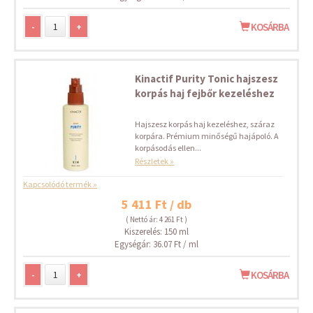
-
+
KOSÁRBA
Kinactif Purity Tonic hajszesz
korpás haj fejbőr kezeléshez
Hajszesz korpás haj kezeléshez, száraz
korpára. Prémium minőségű hajápoló. A
korpásodás ellen...
Részletek »
Kapcsolódó termék »
5 411 Ft / db
( Nettó ár: 4 261 Ft )
Kiszerelés: 150 ml
Egységár: 36.07 Ft / ml
-
+
KOSÁRBA