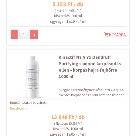
5 158 Ft / db
( Nettó ár: 4 061 Ft )
Kiszerelés: 300 ml
Egységár: 17.19 Ft / ml
-
+
KOSÁRBA
Kinactif N8 Anti Dandruff
Purifying sampon korpásodás
ellen - korpás hajra fejbőrre
1000ml
A legjobb eredményhez készült VEGÁN SLS
mentes korpásodás elleni sampon minden
típusú (száraz és zsíros)...
Részletek »
13 048 Ft / db
( Nettó ár: 10 274 Ft )
Kiszerelés: 1000 ml
Egységár: 13.05 Ft / ml