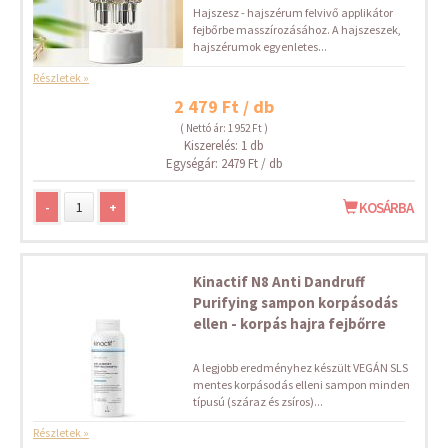
Hajszesz - hajszérum felvivő applikátor
fejbőrbe masszírozásához. A hajszeszek,
hajszérumok egyenletes...
Részletek »
2 479 Ft / db
( Nettó ár: 1 952 Ft )
Kiszerelés: 1 db
Egységár: 2479 Ft / db
-
+
KOSÁRBA
Kinactif N8 Anti Dandruff
Purifying sampon korpásodás
ellen - korpás hajra fejbőrre
A legjobb eredményhez készült VEGÁN SLS
mentes korpásodás elleni sampon minden
típusú (száraz és zsíros)...
Részletek »