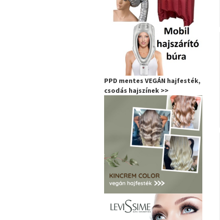
PPD mentes VEGÁN hajfesték,
csodás hajszínek >>