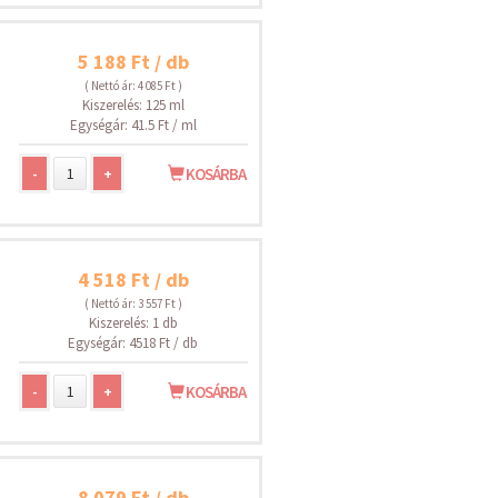
5 188 Ft / db
( Nettó ár: 4 085 Ft )
Kiszerelés: 125 ml
Egységár: 41.5 Ft / ml
-
+
KOSÁRBA
4 518 Ft / db
( Nettó ár: 3 557 Ft )
Kiszerelés: 1 db
Egységár: 4518 Ft / db
-
+
KOSÁRBA
8 079 Ft / db