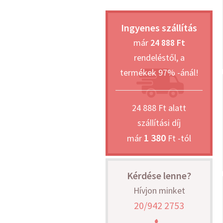
Ingyenes szállítás
már
24 888 Ft
rendeléstől, a
termékek 97% -ánál!
24 888 Ft alatt
szállítási díj
1 380
már
Ft -tól
Kérdése lenne?
Hívjon minket
20/942 2753