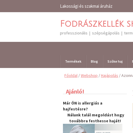
Lakossági és szakmai áruház
Fodrászkellék 
professzionális | szépségápolás | ter
Termékek
Blog
Szőke haj
Főoldal
/
Webshop
/
Hajápolás
/ Azonna
Ajánló!
Már ÖN is allergiás a
hajfestésre?
Nálunk talál megoldást hogy
továbbra
festhesse haját
!