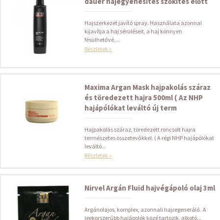
dauer hajegyenesítés szőkítés előtt
Hajszerkezet javító spray. Használata azonnal
kijavítja a haj sérüléseit, a haj könnyen
fésülhetővé,...
Részletek »
Maxima Argan Mask hajpakolás száraz
és töredezett hajra 500ml ( Az NHP
hajápólókat leváltó új term
Hajpakolás száraz, töredezett roncsolt hajra
természetes összetevőkkel. ( A régi NHP hajápólókat
leváltó...
Részletek »
Nirvel Argán Fluid hajvégápoló olaj 3ml
Argánolajos, komplex, azonnali hajregeneráló. A
legkorszerűbb hajápolók közé tartozik, alkotó...