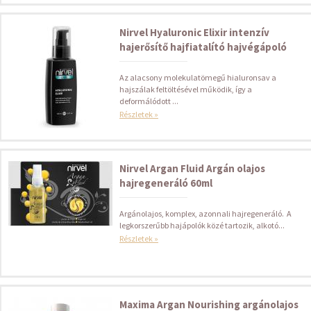
Nirvel Hyaluronic Elixir intenzív
hajerősítő hajfiatalító hajvégápoló
Az alacsony molekulatömegű hialuronsav a
hajszálak feltöltésével működik, így a
deformálódott ...
Részletek »
Nirvel Argan Fluid Argán olajos
hajregeneráló 60ml
Argánolajos, komplex, azonnali hajregeneráló. A
legkorszerűbb hajápolók közé tartozik, alkotó...
Részletek »
Maxima Argan Nourishing argánolajos