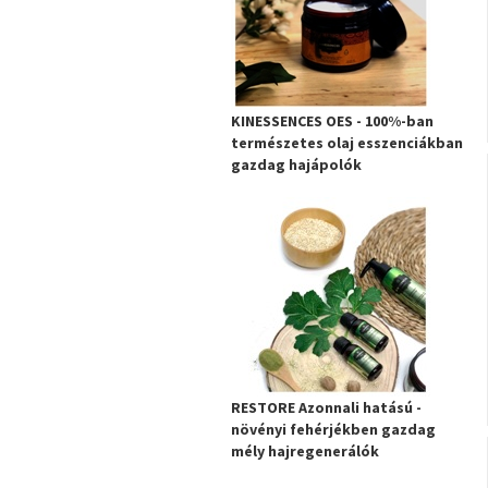
KINESSENCES OES - 100%-ban
természetes olaj esszenciákban
gazdag hajápolók
RESTORE Azonnali hatású -
növényi fehérjékben gazdag
mély hajregenerálók