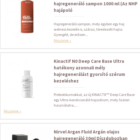
hajregeneráló sampon 1000 ml (Az NHP
hajápoló
Hajregeneráló sampon, mely egyben egy haj
welness kezelés is, száraz, töredezett hajra.
Gyengéd, de erősen...
Részletek »
Kinactif N0 Deep Care Base Ultra
hatékony azonnali mély
hajregenerálást gyorsító szérum
kezeléshez
Prebiotikumokkal, az új KINACTIF™ Deep Care Base
egy Ultra-kondicionáló hajszérum, mely Szalon
használatra,...
Részletek »
Nirvel Argan Fluid Argán olajos
hajregeneráló 30ml Díszdobozban