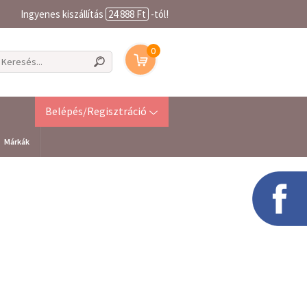
Ingyenes kiszállítás
24 888 Ft
-tól!
0
Belépés/Regisztráció
Márkák