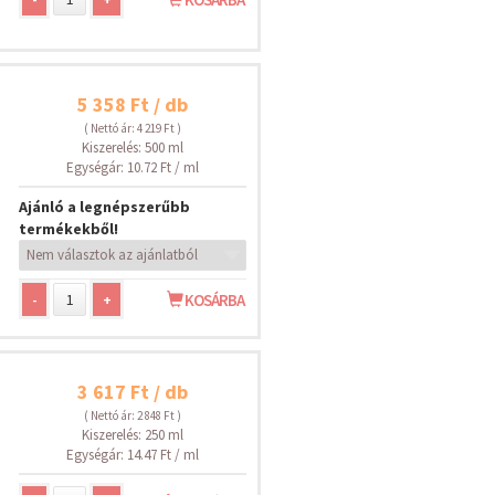
5 358 Ft / db
( Nettó ár: 4 219 Ft )
Kiszerelés: 500 ml
Egységár: 10.72 Ft / ml
Ajánló a legnépszerűbb
termékekből!
-
+
KOSÁRBA
3 617 Ft / db
( Nettó ár: 2 848 Ft )
Kiszerelés: 250 ml
Egységár: 14.47 Ft / ml