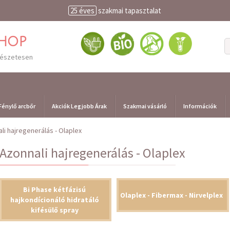
25 éves
szakmai tapasztalat
shop
mészetesen
Fénylő arcbőr
Akciók Legjobb Árak
Szakmai vásárló
Információk
li hajregenerálás - Olaplex
Azonnali hajregenerálás - Olaplex
Bi Phase kétfázisú
Olaplex - Fibermax - Nirvelplex
hajkondícionáló hidratáló
kifésülő spray