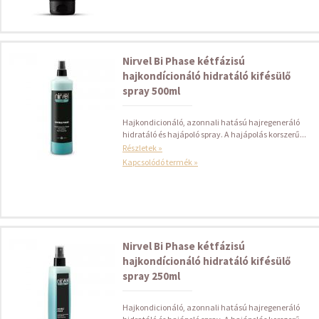
Nirvel Bi Phase kétfázisú
hajkondícionáló hidratáló kifésülő
spray 500ml
Hajkondicionáló, azonnali hatású hajregeneráló
hidratáló és hajápoló spray. A hajápolás korszerű...
Részletek »
Kapcsolódó termék »
Nirvel Bi Phase kétfázisú
hajkondícionáló hidratáló kifésülő
spray 250ml
Hajkondicionáló, azonnali hatású hajregeneráló