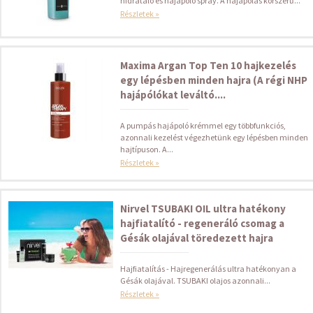
hidratáló és hajápoló spray. A hajápolás korszerű...
Részletek »
Maxima Argan Top Ten 10 hajkezelés
egy lépésben minden hajra (A régi NHP
hajápólókat leváltó....
A pumpás hajápoló krémmel egy többfunkciós,
azonnali kezelést végezhetünk egy lépésben minden
hajtípuson. A...
Részletek »
Nirvel TSUBAKI OIL ultra hatékony
hajfiatalító - regeneráló csomag a
Gésák olajával töredezett hajra
Hajfiatalítás - Hajregenerálás ultra hatékonyan a
Gésák olajával. TSUBAKI olajos azonnali...
Részletek »