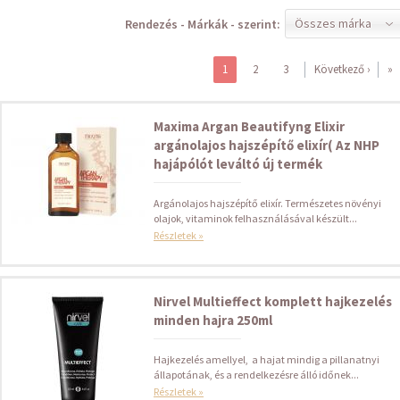
Összes márka
Rendezés - Márkák - szerint:
1
2
3
Következő ›
»
Maxima Argan Beautifyng Elixir
argánolajos hajszépítő elixír( Az NHP
hajápólót leváltó új termék
Argánolajos hajszépítő elixír. Természetes növényi
olajok, vitaminok felhasználásával készült...
Részletek »
Nirvel Multieffect komplett hajkezelés
minden hajra 250ml
Hajkezelés amellyel, a hajat mindig a pillanatnyi
állapotának, és a rendelkezésre álló időnek...
Részletek »