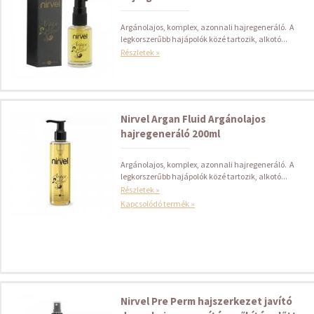
Argánolajos, komplex, azonnali hajregeneráló. A
legkorszerűbb hajápolók közé tartozik, alkotó...
Részletek »
Nirvel Argan Fluid Argánolajos
hajregeneráló 200ml
Argánolajos, komplex, azonnali hajregeneráló. A
legkorszerűbb hajápolók közé tartozik, alkotó...
Részletek »
Kapcsolódó termék »
Nirvel Pre Perm hajszerkezet javító