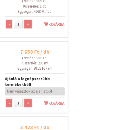
( Nettó ár: 3 676 Ft )
Kiszerelés: 1 db
Egységár: 4668 Ft / db
-
+
KOSÁRBA
7 658 Ft / db
( Nettó ár: 6 030 Ft )
Kiszerelés: 200 ml
Egységár: 38.29 Ft / ml
Ajánló a legnépszerűbb
termékekből!
-
+
KOSÁRBA
3 428 Ft / db