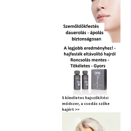
5 kíméletes hajszőkítési
módszer, a csodás szőke
hajért >>