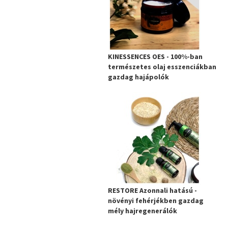
KINESSENCES OES - 100%-ban
természetes olaj esszenciákban
gazdag hajápolók
RESTORE Azonnali hatású -
növényi fehérjékben gazdag
mély hajregenerálók