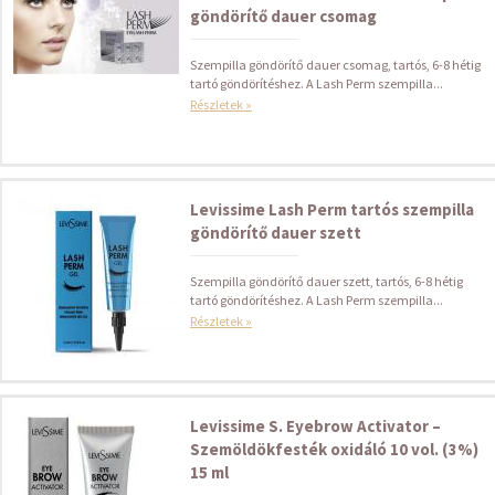
göndörítő dauer csomag
Szempilla göndörítő dauer csomag, tartós, 6-8 hétig
tartó göndörítéshez. A Lash Perm szempilla...
Részletek »
Levissime Lash Perm tartós szempilla
göndörítő dauer szett
Szempilla göndörítő dauer szett, tartós, 6-8 hétig
tartó göndörítéshez. A Lash Perm szempilla...
Részletek »
Levissime S. Eyebrow Activator –
Szemöldökfesték oxidáló 10 vol. (3%)
15 ml