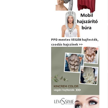
PPD mentes VEGÁN hajfesték,
csodás hajszínek >>