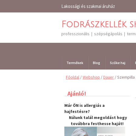
Lakossági és szakmai áruház
Fodrászkellék 
professzionális | szépségápolás | ter
Termékek
Blog
Szőke haj
Főoldal
/
Webshop
/
Dauer
/ Szempilla
Ajánló!
Már ÖN is allergiás a
hajfestésre?
Nálunk talál megoldást hogy
továbbra
festhesse haját
!