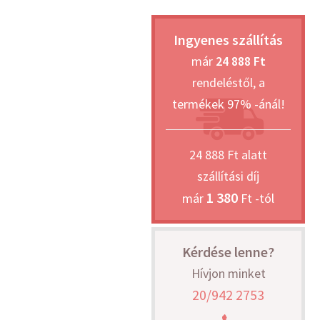
Ingyenes szállítás
már
24 888 Ft
rendeléstől, a
termékek 97% -ánál!
24 888 Ft alatt
szállítási díj
1 380
már
Ft -tól
Kérdése lenne?
Hívjon minket
20/942 2753