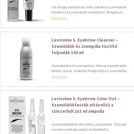
Gél állagú oxidálószer, mely alkalmas szemöldök
festékhez és szemöldök szőkítőhöz. Állagának...
Részletek »
Levissime S. Eyebrow Cleanser –
Szemöldök és szempilla tisztító
folyadék 100 ml
Szemöldökre és szempillára. Kémiai kezelés előtt
(festés, dauer, szőkítés) megtisztítja a szemöldök...
Részletek »
Levissime S. Eyebrow Color Out –
Szemöldökfesték eltávolító a
szőrzetből 2x3 ml ampulla
Szemöldökfesték eltávolító a szőrzetből. Eltávolít
minden márkájú oxidációs festéket a...