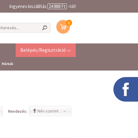
Ingyenes kiszállítás
24 888 Ft
-tól!
0
Belépés/Regisztráció
Márkák
Név szerint
Rendezés: