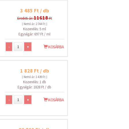
3 485 Ft / db
11618
Eredeti ár:
Ft
( Nettó ár: 2 744 Ft )
Kiszerelés: 5 ml
Egységár: 697 Ft / ml
-
+
KOSÁRBA
1 828 Ft / db
( Nettó ár: 1 439 Ft )
Kiszerelés: 1 db
Egységár: 1828 Ft / db
-
+
KOSÁRBA