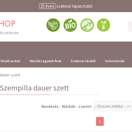
25 éves
szakmai tapasztalat
shop
mészetesen
Fénylő arcbőr
Akciók Legjobb Árak
Szakmai vásárló
Információk
 dauer szett
Szempilla dauer szett
Összes márka
Rendezés - Márkák - szerint:
1