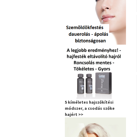
5 kíméletes hajszőkítési
módszer, a csodás szőke
hajért >>