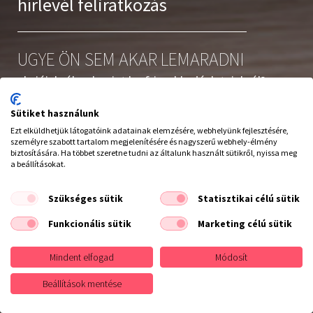
hírlevél feliratkozás
UGYE ÖN SEM AKAR LEMARADNI
akcióinkról, valamint legfrissebb ajánlatainkról?
Iratkozzon fel hírlevelünkre
Sütiket használunk
Ezt elküldhetjük látogatóink adatainak elemzésére, webhelyünk fejlesztésére,
személyre szabott tartalom megjelenítésére és nagyszerű webhely-élmény
biztosítására. Ha többet szeretne tudni az általunk használt sütikről, nyissa meg
a beállításokat.
Elolvastam és elfogadom az
adatvédelmi szabályzatot
Szükséges sütik
Statisztikai célú sütik
Leiratkozás a hírlevélről
Funkcionális sütik
Marketing célú sütik
Elállás a szerződéstől
Mindent elfogad
Módosít
Feliratkozás
Beállítások mentése