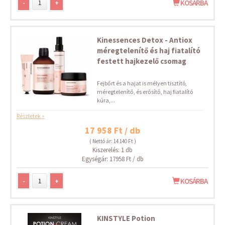
-
+
KOSÁRBA
Kinessences Detox - Antiox
méregtelenítő és haj fiatalító
festett hajkezelő csomag
Fejbőrt és a hajat is mélyen tisztító,
méregtelenítő, és erősítő, haj fiatalító
kúra,...
Részletek »
17 958 Ft / db
( Nettó ár: 14 140 Ft )
Kiszerelés: 1 db
Egységár: 17958 Ft / db
-
+
KOSÁRBA
KINSTYLE Potion