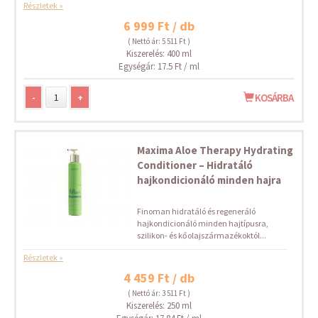
Részletek »
6 999 Ft / db
( Nettó ár: 5 511 Ft )
Kiszerelés: 400 ml
Egységár: 17.5 Ft / ml
-
+
KOSÁRBA
Maxima Aloe Therapy Hydrating
Conditioner – Hidratáló
hajkondicionáló minden hajra
Finoman hidratáló és regeneráló
hajkondicionáló minden hajtípusra,
szilikon- és kőolajszármazékoktól...
Részletek »
4 459 Ft / db
( Nettó ár: 3 511 Ft )
Kiszerelés: 250 ml