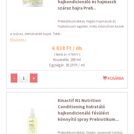
hajkondicionáló és hajmaszk
száraz hajra Preb..
Prebiotikumokkal, Vegán hajmaszk és
hajbalzsam egyben, mely intenzíven kezeli
a száraz, dehidratált hajat. Több...
Részletek »
6 038 Ft / db
( Nettó ár: 4 754 Ft )
Kiszerelés: 200 ml
Egységár: 30.19 Ft / ml
-
+
KOSÁRBA
Kinactif N1 Nutrition
Conditioning hidratáló
hajkondicionáló fésülést
könnyítő spray Prebiotikum...
Prebiotikumokkal, Vegán, azonnali hatású