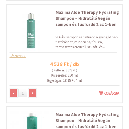
Maxima Aloe Therapy Hydrating
Shampoo – Hidratáló Vegán
sampon és tusfürdő 2 az 1-ben
VEGÁN sampon és tusfürdő a gyengéd napi
tisztításhoz, minden hajtípusra,
természetes eredetű, szulfát- és...
Részletek »
4 538 Ft / db
( Nettó ár: 3 573 Ft )
Kiszerelés: 250 ml
Egységár: 18.15 Ft / ml
-
+
KOSÁRBA
Maxima Aloe Therapy Hydrating
Shampoo – Hidratáló Vegán
sampon és tusfürdő 2 az 1-ben