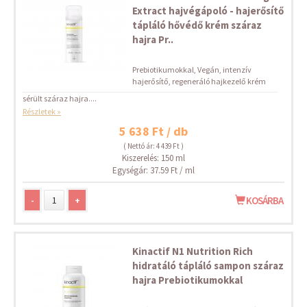
Extract hajvégápoló - hajerősítő
tápláló hővédő krém száraz
hajra Pr..
Prebiotikumokkal, Vegán, intenzív
hajerősítő, regeneráló hajkezelő krém
sérült száraz hajra....
Részletek »
5 638 Ft / db
( Nettó ár: 4 439 Ft )
Kiszerelés: 150 ml
Egységár: 37.59 Ft / ml
-
+
KOSÁRBA
Kinactif N1 Nutrition Rich
hidratáló tápláló sampon száraz
hajra Prebiotikumokkal