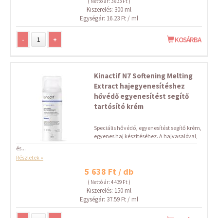
( Nettó ár: 3 833 Ft )
Kiszerelés: 300 ml
Egységár: 16.23 Ft / ml
-
+
KOSÁRBA
Kinactif N7 Softening Melting
Extract hajegyenesítéshez
hővédő egyenesítést segítő
tartósító krém
Speciális hővédő, egyenesítést segítő krém,
egyenes haj készítéséhez. A hajvasalóval,
és...
Részletek »
5 638 Ft / db
( Nettó ár: 4 439 Ft )
Kiszerelés: 150 ml
Egységár: 37.59 Ft / ml