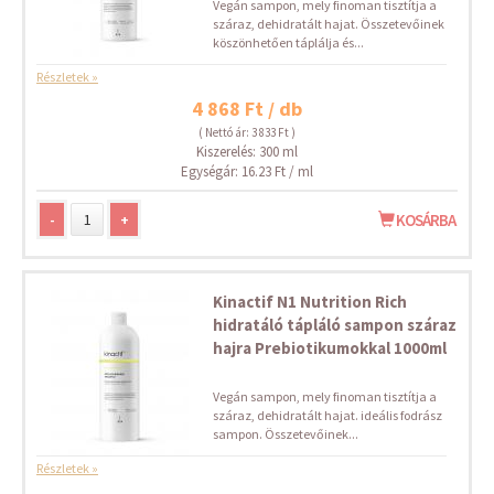
Vegán sampon, mely finoman tisztítja a
száraz, dehidratált hajat. Összetevőinek
köszönhetően táplálja és...
Részletek »
4 868 Ft / db
( Nettó ár: 3 833 Ft )
Kiszerelés: 300 ml
Egységár: 16.23 Ft / ml
-
+
KOSÁRBA
Kinactif N1 Nutrition Rich
hidratáló tápláló sampon száraz
hajra Prebiotikumokkal 1000ml
Vegán sampon, mely finoman tisztítja a
száraz, dehidratált hajat. ideális fodrász
sampon. Összetevőinek...
Részletek »