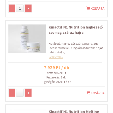
-
+
KOSÁRBA
Kinactif N1 Nutrition hajkezelő
csomag száraz hajra
Hajápoló, hajkezelés száraz hajra, 2db
ideális termékel. A legkárosodottabb hajat
is hidratálja,...
Részletek »
7 929 Ft / db
( Nettó ár: 6 243 Ft )
Kiszerelés: 1 db
Egységár: 7929 Ft / db
-
+
KOSÁRBA
Kinactif N1 Nutrition Melting