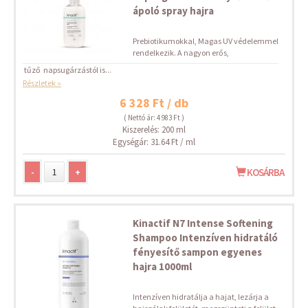
ápoló spray hajra
Prebiotikumokkal, Magas UV védelemmel
rendelkezik. A nagyon erős,
tűző napsugárzástól is...
Részletek »
6 328 Ft / db
( Nettó ár: 4 983 Ft )
Kiszerelés: 200 ml
Egységár: 31.64 Ft / ml
-
+
KOSÁRBA
Kinactif N7 Intense Softening
Shampoo Intenzíven hidratáló
fényesítő sampon egyenes
hajra 1000ml
Intenzíven hidratálja a hajat, lezárja a