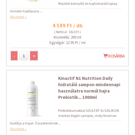
fésülést könnyítő és hajhidratáló spray
minden hajtípusra....
Részletek »
4 589 Ft / db
( Nettó ár: 3 613 Ft )
Kiszerelés: 200 ml
Egységár: 22.95 Ft / ml
-
+
KOSÁRBA
Kinactif N1 Nutrition Daily
hidratáló sampon mindennapi
használatra normál hajra
Prebiotik... 1000ml
Prebiotikumokkal SZULFÁT és SZILIKON
mentes Vegán sampon, mely finoman
tisztítja a hajat. Összetevőinek...
Részletek »