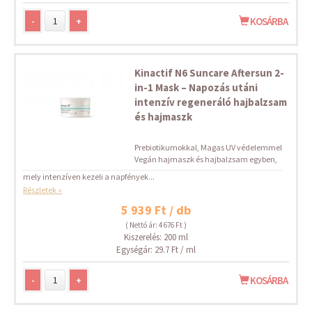
-
+
KOSÁRBA
Kinactif N6 Suncare Aftersun 2-
in-1 Mask – Napozás utáni
intenzív regeneráló hajbalzsam
és hajmaszk
Prebiotikumokkal, Magas UV védelemmel
Vegán hajmaszk és hajbalzsam egyben,
mely intenzíven kezeli a napfények...
Részletek »
5 939 Ft / db
( Nettó ár: 4 676 Ft )
Kiszerelés: 200 ml
Egységár: 29.7 Ft / ml
-
+
KOSÁRBA