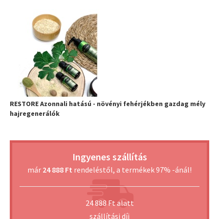
RESTORE Azonnali hatású - növényi fehérjékben gazdag mély
hajregenerálók
Ingyenes szállítás
már
24 888 Ft
rendeléstől, a termékek 97% -ánál!
24 888 Ft alatt
szállítási díj