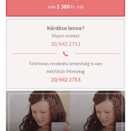
1 380
már
Ft -tól
Kérdése lenne?
Hívjon minket
20/942 2753
Telefonos rendelési lehetőség is van:
Hétfőtől-Péntekig
20/942 2753