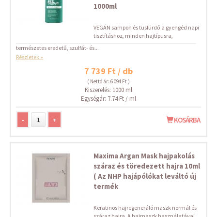
1000ml
VEGÁN sampon és tusfürdő a gyengéd napi
tisztításhoz, minden hajtípusra,
természetes eredetű, szulfát- és...
Részletek »
7 739 Ft / db
( Nettó ár: 6 094 Ft )
Kiszerelés: 1000 ml
Egységár: 7.74 Ft / ml
-
+
KOSÁRBA
Maxima Argan Mask hajpakolás
száraz és töredezett hajra 10ml
( Az NHP hajápólókat leváltó új
termék
Keratinos hajregeneráló maszk normál és
száraz hajra. A hajmaszk használatával