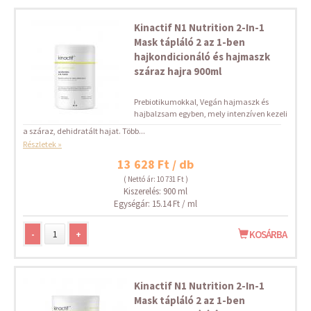
Kinactif N1 Nutrition 2-In-1
Mask tápláló 2 az 1-ben
hajkondicionáló és hajmaszk
száraz hajra 900ml
Prebiotikumokkal, Vegán hajmaszk és
hajbalzsam egyben, mely intenzíven kezeli
a száraz, dehidratált hajat. Több...
Részletek »
13 628 Ft / db
( Nettó ár: 10 731 Ft )
Kiszerelés: 900 ml
Egységár: 15.14 Ft / ml
-
+
KOSÁRBA
Kinactif N1 Nutrition 2-In-1
Mask tápláló 2 az 1-ben