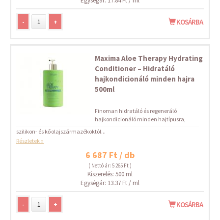
Egységár: 17.84 Ft / ml
-
+
KOSÁRBA
Maxima Aloe Therapy Hydrating
Conditioner – Hidratáló
hajkondicionáló minden hajra
500ml
Finoman hidratáló és regeneráló
hajkondicionáló minden hajtípusra,
szilikon- és kőolajszármazékoktól...
Részletek »
6 687 Ft / db
( Nettó ár: 5 265 Ft )
Kiszerelés: 500 ml
Egységár: 13.37 Ft / ml
-
+
KOSÁRBA