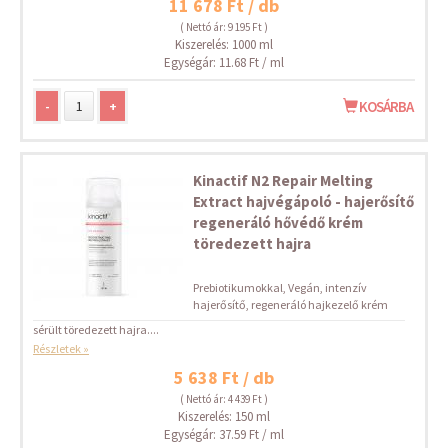
11 678 Ft / db
( Nettó ár: 9 195 Ft )
Kiszerelés: 1000 ml
Egységár: 11.68 Ft / ml
-
+
KOSÁRBA
Kinactif N2 Repair Melting
Extract hajvégápoló - hajerősítő
regeneráló hővédő krém
töredezett hajra
Prebiotikumokkal, Vegán, intenzív
hajerősítő, regeneráló hajkezelő krém
sérült töredezett hajra....
Részletek »
5 638 Ft / db
( Nettó ár: 4 439 Ft )
Kiszerelés: 150 ml
Egységár: 37.59 Ft / ml