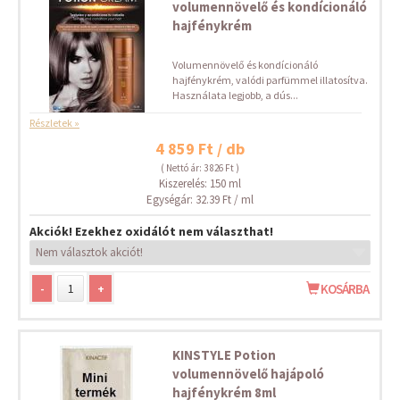
volumennövelő és kondícionáló
hajfénykrém
Volumennövelő és kondícionáló
hajfénykrém, valódi parfümmel illatosítva.
Használata legjobb, a dús...
Részletek »
4 859 Ft / db
( Nettó ár: 3 826 Ft )
Kiszerelés: 150 ml
Egységár: 32.39 Ft / ml
Akciók! Ezekhez oxidálót nem választhat!
-
+
KOSÁRBA
KINSTYLE Potion
volumennövelő hajápoló
hajfénykrém 8ml