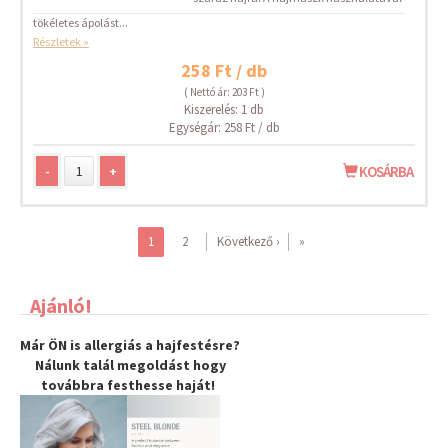
tökéletes ápolást...
Részletek »
258 Ft / db
( Nettó ár: 203 Ft )
Kiszerelés: 1 db
Egységár: 258 Ft / db
-
+
KOSÁRBA
1
2
Következő ›
»
Ajánló!
Már ÖN is allergiás a hajfestésre?
Nálunk talál megoldást hogy
továbbra
festhesse haját
!