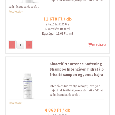
hajszálak felületét, megszünteti a felület
szálkásodást, és segít...
Részletek »
11 678 Ft / db
( Nettó ár: 9 195 Ft )
Kiszerelés: 1000 ml
Egységár: 11.68 Ft / ml
-
+
KOSÁRBA
Kinactif N7 Intense Softening
Shampoo Intenzíven hidratáló
frissítő sampon egyenes hajra
Intenzíven hidratálja a hajat, lezárja a
hajszálak felületét, megszünteti a felület
szálkásodást, és segít...
Részletek »
4 868 Ft / db