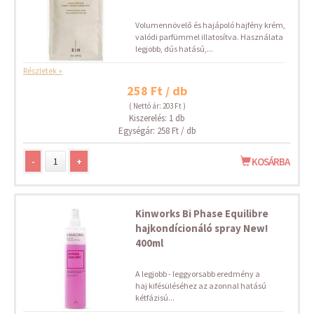
Volumennövelő és hajápoló hajfény krém,
valódi parfümmel illatosítva. Használata
legjobb, dús hatású,...
Részletek »
258 Ft / db
( Nettó ár: 203 Ft )
Kiszerelés: 1 db
Egységár: 258 Ft / db
-
+
KOSÁRBA
Kinworks Bi Phase Equilibre
hajkondícionáló spray New!
400ml
A legjobb - leggyorsabb eredmény a
haj kifésüléséhez az azonnal hatású
kétfázisú...