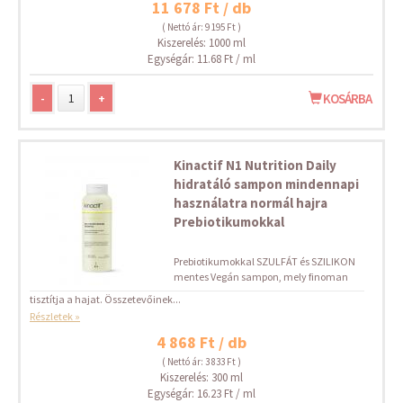
11 678 Ft / db
( Nettó ár: 9 195 Ft )
Kiszerelés: 1000 ml
Egységár: 11.68 Ft / ml
-
+
KOSÁRBA
Kinactif N1 Nutrition Daily
hidratáló sampon mindennapi
használatra normál hajra
Prebiotikumokkal
Prebiotikumokkal SZULFÁT és SZILIKON
mentes Vegán sampon, mely finoman
tisztítja a hajat. Összetevőinek...
Részletek »
4 868 Ft / db
( Nettó ár: 3 833 Ft )
Kiszerelés: 300 ml
Egységár: 16.23 Ft / ml