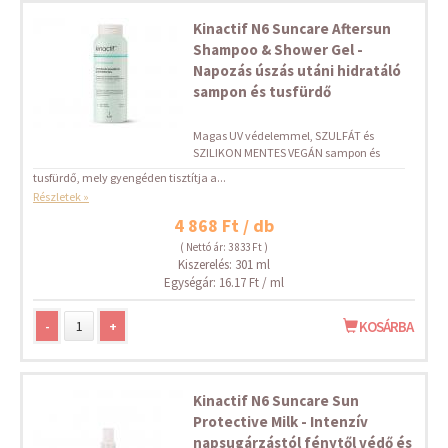
Kinactif N6 Suncare Aftersun
Shampoo & Shower Gel -
Napozás úszás utáni hidratáló
sampon és tusfürdő
Magas UV védelemmel, SZULFÁT és
SZILIKON MENTES VEGÁN sampon és
tusfürdő, mely gyengéden tisztítja a...
Részletek »
4 868 Ft / db
( Nettó ár: 3 833 Ft )
Kiszerelés: 301 ml
Egységár: 16.17 Ft / ml
-
+
KOSÁRBA
Kinactif N6 Suncare Sun
Protective Milk - Intenzív
napsugárzástól fénytől védő és