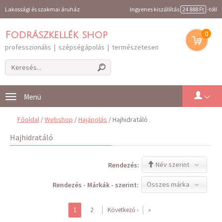
Lakossági és szakmai áruház
Ingyenes kiszállítás
24 888 Ft
-tól!
0
Fodrászkellék shop
professzionális | szépségápolás | természetesen
Toggle
navigation
Főoldal
/
Webshop
/
Hajápolás
/ Hajhidratáló
Hajhidratáló
Név szerint
Rendezés:
Összes márka
Rendezés - Márkák - szerint:
1
2
Következő ›
»