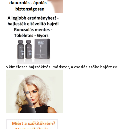
5 kíméletes hajszőkítési módszer, a csodás szőke hajért >>