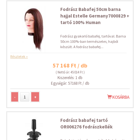
Fodrász Babafej 50cm barna
hajjal Estelle Germany7000829 +
tartó 100% Human
Fodrász gyakorló babafej, tartóval. Barna
50cm 100%-ban természetes, hajból
készült. A fodrász babafej...
Részletek »
57 168 Ft / db
( Nettó ár: 45 014 Ft )
Kiszerelés: 1 db
Egységár: 57168 Ft / db
-
+
KOSÁRBA
Fodrász babafej tartó
OR006276 fodrászkellék