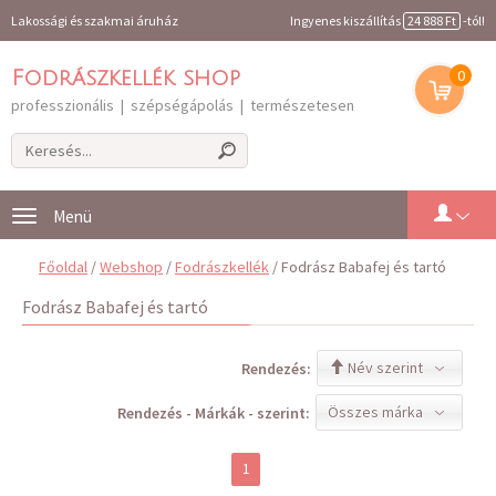
Lakossági és szakmai áruház
Ingyenes kiszállítás
24 888 Ft
-tól!
0
Fodrászkellék shop
professzionális | szépségápolás | természetesen
Toggle
navigation
Főoldal
/
Webshop
/
Fodrászkellék
/ Fodrász Babafej és tartó
Fodrász Babafej és tartó
Név szerint
Rendezés:
Összes márka
Rendezés - Márkák - szerint:
1