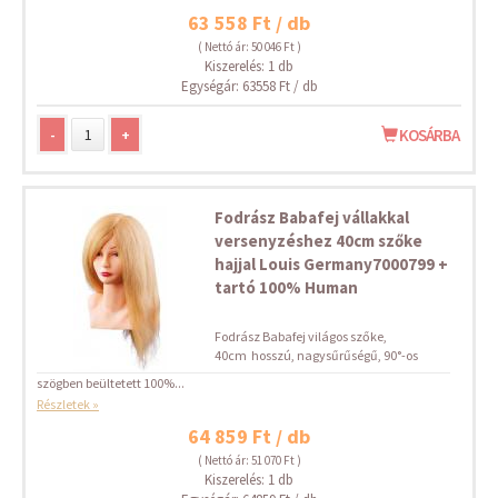
63 558 Ft / db
( Nettó ár: 50 046 Ft )
Kiszerelés: 1 db
Egységár: 63558 Ft / db
-
+
KOSÁRBA
Fodrász Babafej vállakkal
versenyzéshez 40cm szőke
hajjal Louis Germany7000799 +
tartó 100% Human
Fodrász Babafej világos szőke,
40cm hosszú, nagysűrűségű, 90°-os
szögben beültetett 100%...
Részletek »
64 859 Ft / db
( Nettó ár: 51 070 Ft )
Kiszerelés: 1 db