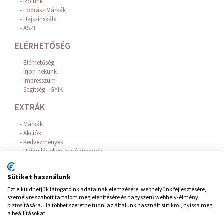
Rólunk
Fodrász Márkák
Hajszínskála
ASZF
ELÉRHETŐSÉG
Elérhetőség
Írjon nekünk
Impresszum
Segítség - GYIK
EXTRÁK
Márkák
Akciók
Kedvezmények
Hajhullás elleni hatóanyagok
Az Online Bankkártyás fizetést a BARION biztosítja!
FIÓKOM
Sütiket használunk
Ezt elküldhetjük látogatóink adatainak elemzésére, webhelyünk fejlesztésére,
Belépés / Regisztráció
személyre szabott tartalom megjelenítésére és nagyszerű webhely-élmény
Hírlevél feliratkozás
biztosítására. Ha többet szeretne tudni az általunk használt sütikről, nyissa meg
Elállás a szerződéstől
a beállításokat.