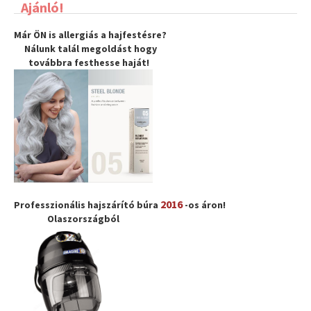
Ajánló!
Már ÖN is allergiás a hajfestésre?
Nálunk talál megoldást hogy
továbbra
festhesse haját
!
2016
Professzionális hajszárító búra
-os áron!
Olaszországból