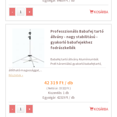
Egységár: 64859 Ft / db
-
+
KOSÁRBA
Professzionális Babafej tartó
állvány - nagy stabilitású -
gyakorló babafejekhez
fodrászkellék
Babafej tartó állvány Alumíniumból.
Profi háromlábú gyakorló babafejtartó,
állítható magassággal,...
Részletek »
42 319 Ft / db
( Nettó ár: 33 322 Ft )
Kiszerelés: 1 db
Egységár: 42319 Ft / db
-
+
KOSÁRBA