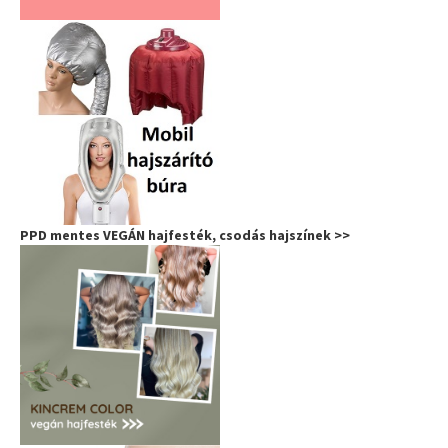
PPD mentes VEGÁN hajfesték, csodás hajszínek >>