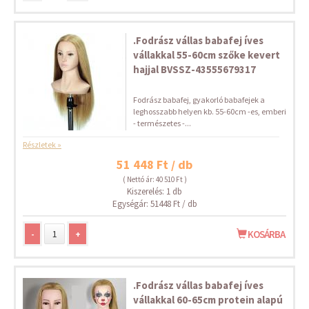
.Fodrász vállas babafej íves
vállakkal 55-60cm szőke kevert
hajjal BVSSZ-43555679317
Fodrász babafej, gyakorló babafejek a
leghosszabb helyen kb. 55-60cm -es, emberi
- természetes -...
Részletek »
51 448 Ft / db
( Nettó ár: 40 510 Ft )
Kiszerelés: 1 db
Egységár: 51448 Ft / db
-
+
KOSÁRBA
.Fodrász vállas babafej íves
vállakkal 60-65cm protein alapú