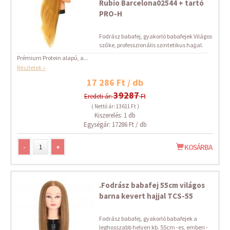
Rubio Barcelona02544 + tartó
PRO-H
Fodrász babafej, gyakorló babafejek Világos
szőke, professzionális szintetikus hajjal.
Prémium Protein alapú, a...
Részletek »
17 286 Ft / db
39287
Eredeti ár:
Ft
( Nettó ár: 13 611 Ft )
Kiszerelés: 1 db
Egységár: 17286 Ft / db
-
+
KOSÁRBA
.Fodrász babafej 55cm világos
barna kevert hajjal TCS-55
Fodrász babafej, gyakorló babafejek a
leghosszabb helyen kb. 55cm -es, emberi -