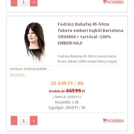
-
+
KOSÁRBA
Fodrász Babafej 45-50cm
fekete emberi hajból Barcelona
OR04904 + tartóval -100%
EMBERI HAJ!
Fodrász Babafej 45-50cm hosszú extra
finom, fekete 100% emberi Remy hajjal,
tartóval. A fodrászkellék...
Részletek »
26 640 Ft / db
66599
Eredeti ár:
Ft
( Nettó ár: 20 976 Ft )
Kiszerelés: 1 db
Egységár: 26639 Ft / db
-
+
KOSÁRBA