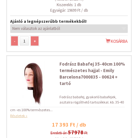
Kiszerelés: 1 db
Egységár: 19699 Ft / db
Ajánló a legnépszerűbb termékekből!
-
+
KOSÁRBA
Fodrász Babafej 35-40cm 100%
természetes hajjal - Emily
Barcelona7000835 - 00624 +
tartó
Fodrász babafej, gyakorló babafejek,
asztalra rögzíthető tartozékkal. kb. 35-40
cm -es 100% természetes...
Részletek »
17 393 Ft / db
57978
Eredeti ár:
Ft