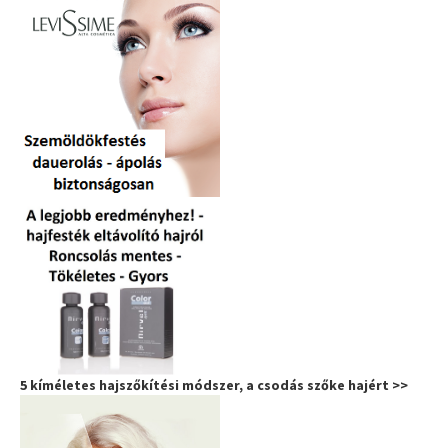
5 kíméletes hajszőkítési módszer, a csodás szőke hajért >>