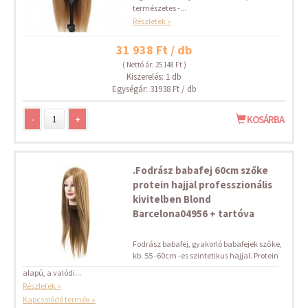
természetes -...
Részletek »
31 938 Ft / db
( Nettó ár: 25 148 Ft )
Kiszerelés: 1 db
Egységár: 31938 Ft / db
-
+
KOSÁRBA
.Fodrász babafej 60cm szőke
protein hajjal professzionális
kivitelben Blond
Barcelona04956 + tartóva
Fodrász babafej, gyakorló babafejek szőke,
kb. 55 -60cm -es szintetikus hajjal. Protein
alapú, a valódi...
Részletek »
Kapcsolódó termék »