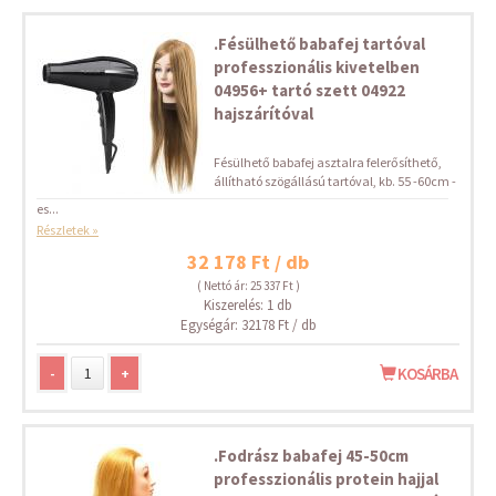
.Fésülhető babafej tartóval
professzionális kivetelben
04956+ tartó szett 04922
hajszárítóval
Fésülhető babafej asztalra felerősíthető,
állítható szögállású tartóval, kb. 55 -60cm -
es...
Részletek »
32 178 Ft / db
( Nettó ár: 25 337 Ft )
Kiszerelés: 1 db
Egységár: 32178 Ft / db
-
+
KOSÁRBA
.Fodrász babafej 45-50cm
professzionális protein hajjal