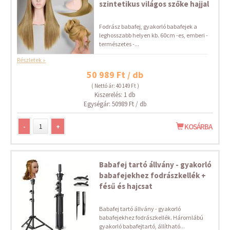
szintetikus világos szőke hajjal
Fodrász babafej, gyakorló babafejek a
leghosszabb helyen kb. 60cm -es, emberi -
természetes -...
Részletek »
50 989 Ft / db
( Nettó ár: 40 149 Ft )
Kiszerelés: 1 db
Egységár: 50989 Ft / db
-
+
KOSÁRBA
Babafej tartó állvány - gyakorló
babafejekhez fodrászkellék +
fésű és hajcsat
Babafej tartó állvány - gyakorló
babafejekhez fodrászkellék. Háromlábú
gyakorló babafejtartó, állítható...