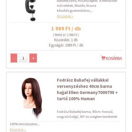
Babafej tartó, műanyagból. A fodrászati
műveletek, fésülés, frizura
készítés gyakorláshoz,...
Részletek »
1 989 Ft / db
( Nettó ár: 1 566 Ft )
Kiszerelés: 1 db
Egységár: 1989 Ft / db
-
+
KOSÁRBA
Fodrász Babafej vállakkal
versenyzéshez 40cm barna
hajjal Ellen Germany7000798 +
tartó 100% Human
Fodrász Babafej barna, 40cm hosszú,
nagysűrűségű, 90°-os szögben beültetett
100% természetes...
Részletek »