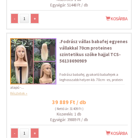
Egységár: 51448 Ft / db
-
+
KOSÁRBA
.Fodrász vállas babafej egyenes
vállakkal 70cm proteines
szintetikus szőke hajjal TCS-
56138690989
Fodrász babafej, gyakorló babafejek a
leghosszabb helyen kb. 70cm -es, protein
alapú -...
Részletek »
39 889 Ft / db
( Nettó ár: 31 409 Ft )
Kiszerelés: 1 db
Egységár: 39889 Ft / db
-
+
KOSÁRBA