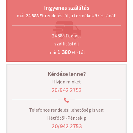
Ingyenes szállítás
már
24 888 Ft
rendeléstől, a termékek 97% -ánál!
24 888 Ft alatt
szállítási díj
1 380
már
Ft -tól
Kérdése lenne?
Hívjon minket
20/942 2753
Telefonos rendelési lehetőség is van:
Hétfőtől-Péntekig
20/942 2753