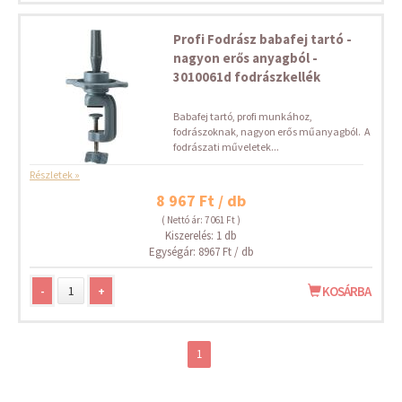
Profi Fodrász babafej tartó -
nagyon erős anyagból -
3010061d fodrászkellék
Babafej tartó, profi munkához,
fodrászoknak, nagyon erős műanyagból. A
fodrászati műveletek...
Részletek »
8 967 Ft / db
( Nettó ár: 7 061 Ft )
Kiszerelés: 1 db
Egységár: 8967 Ft / db
-
+
KOSÁRBA
1