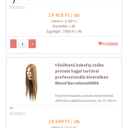
Részletek »
19 418 Ft / db
( Nettó ár: 15 290 Ft )
Kiszerelés: 1 db
Egységár: 19418 Ft / db
-
+
KOSÁRBA
Fésülhető babafej szőke
protein hajjal tartóval
professzionális kivetelben
Blond Barcelona04956
Fésülhető babafej asztalra felerősíthető,
állítható szögállású tartóval, kb. 55 -60cm -
es...
Részletek »
19 699 Ft / db
( Nettó ár: 15 511 Ft )