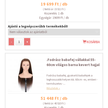
19 699 Ft / db
( Nettó ár: 15 511 Ft )
Kiszerelés: 1 db
Egységár: 19699 Ft / db
Ajánló a legnépszerűbb termékekből!
-
+
KOSÁRBA
.Fodrász babafej vállakkal 55-
60cm világos barna kevert hajjal
Fodrász babafej, gyakorló babafejek a
leghosszabb helyen kb. 60cm -es, emberi -
természetes -...
Részletek »
51 448 Ft / db
( Nettó ár: 40 510 Ft )
Kiszerelés: 1 db