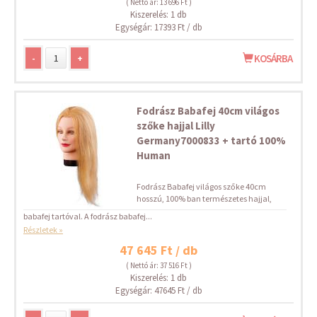
( Nettó ár: 13 696 Ft )
Kiszerelés: 1 db
Egységár: 17393 Ft / db
-
+
KOSÁRBA
Fodrász Babafej 40cm világos
szőke hajjal Lilly
Germany7000833 + tartó 100%
Human
Fodrász Babafej világos szőke 40cm
hosszú, 100% ban természetes hajjal,
babafej tartóval. A fodrász babafej...
Részletek »
47 645 Ft / db
( Nettó ár: 37 516 Ft )
Kiszerelés: 1 db
Egységár: 47645 Ft / db