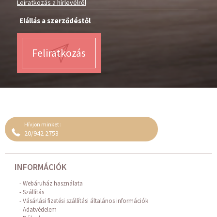
Leiratkozás a hírlevélről
Elállás a szerződéstől
Feliratkozás
Hívjon minket :
20/942 2753
INFORMÁCIÓK
Webáruház használata
Szállítás
Vásárlási fizetési szállítási általános információk
Adatvédelem