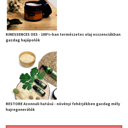
KINESSENCES OES - 100%-ban természetes olaj esszenciákban
gazdag hajápolók
RESTORE Azonnali hatású - növényi fehérjékben gazdag mély
hajregenerálók