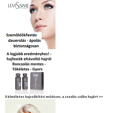
5 kíméletes hajszőkítési módszer, a csodás szőke hajért >>