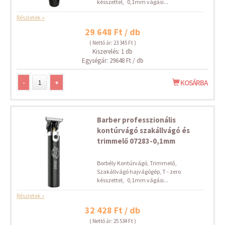
késszettel, 0,1mm vágási...
Részletek »
29 648 Ft / db
( Nettó ár: 23 345 Ft )
Kiszerelés: 1 db
Egységár: 29648 Ft / db
-
+
KOSÁRBA
Barber professzionális
kontúrvágó szakállvágó és
trimmelő 07283-0,1mm
Borbély Kontúrvágó, Trimmelő,
Szakállvágó hajvágógép, T - zero
késszettel, 0,1mm vágási...
Részletek »
32 428 Ft / db
( Nettó ár: 25 534 Ft )