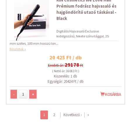
Prémium fodrász hajvasaló és
hajgöndörítő utazó táskával -
Black
Digitális Hajvasaló Exclusive
kidolgozású, fekete színvilággal, 25
mm széles, 100 mm hosszú Ion...
Részletek »
20 425 Ft / db
29178
Eredeti ár:
Ft
( Nettó ár: 16 082 Ft )
Kiszerelés: 1 db
Egységár: 20424 Ft / db
-
+
KOSÁRBA
1
2
Következő ›
»