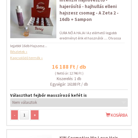
hajerősítő - hajhullás elleni
hajszesz csomag - A Zeta 2 -
16db + Sampon
ÚJRA NŐ A HAJA ! Az elérhető legjobb
eredményt érik el használói .... Olvassa
lejjebb! 16db Hajszesz...
Részletek »
Kapcsolódó termék »
16 188 Ft / db
( Nettó ár: 12 746 Ft )
Kiszerelés: 1 db
Egységár: 16188 Ft / db
Választhat fejbőr masszírozó kefét is
-
+
KOSÁRBA
KIN Cosmetics We Love Hair