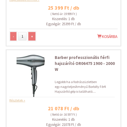
25 399 Ft / db
( Nettó ár: 19 999 Ft )
Kiszerelés: 1 db
Egységár: 25399 Ft / db
-
+
KOSÁRBA
Barber professzionális férfi
hajszárító OR06475 1900 - 2000
W
Legjobb ha a fodrászüzletben
egy nagyteljesítményű Borbély Férfi
Hajszárító gép is található....
Részletek »
21 078 Ft / db
( Nettó ár: 16 597 Ft )
Kiszerelés: 1 db
Egységár: 21078 Ft / db