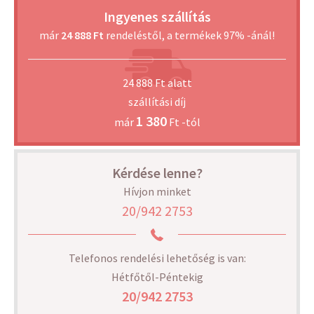
Ingyenes szállítás
már
24 888 Ft
rendeléstől, a termékek 97% -ánál!
24 888 Ft alatt
szállítási díj
1 380
már
Ft -tól
Kérdése lenne?
Hívjon minket
20/942 2753
Telefonos rendelési lehetőség is van:
Hétfőtől-Péntekig
20/942 2753