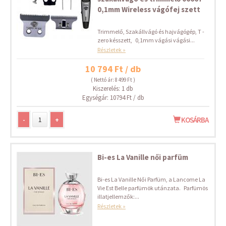
0,1mm Wireless vágófej szett
Trimmelő, Szakállvágó és hajvágógép, T -
zero késszett, 0,1mm vágási vágási...
Részletek »
10 794 Ft / db
( Nettó ár: 8 499 Ft )
Kiszerelés: 1 db
Egységár: 10794 Ft / db
-
+
KOSÁRBA
Bi-es La Vanille női parfüm
Bi-es La Vanille Női Parfüm, a Lancome La
Vie Est Belle parfümök utánzata. Parfümös
illatjellemzők:...
Részletek »