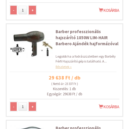
-
+
KOSÁRBA
Barber professzionális
hajszárító 1850W LIM-HAIR
Barbero Ajándék hajformázóval
Legjobb ha a fodrászüzletben egy Borbély
Férfi Hajszárító gép is található. A...
Részletek »
29 638 Ft / db
( Nettó ár: 23 337 Ft )
Kiszerelés: 1 db
Egységár: 29638 Ft / db
-
+
KOSÁRBA
Barber professzionális