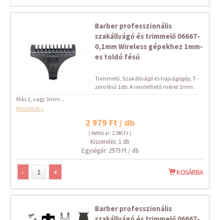
Barber professzionális
szakállvágó és trimmelő 06667-
0,1mm Wireless gépekhez 1mm-
es toldó fésű
Trimmelő, Szakállvágó és hajvágógép, T -
zero fésű 1db. A rendelhető méret 1mm
Más 2, vagy 3mm...
Részletek »
2 979 Ft / db
( Nettó ár: 2 346 Ft )
Kiszerelés: 1 db
Egységár: 2979 Ft / db
-
+
KOSÁRBA
Barber professzionális
szakállvágó és trimmelő 06667-