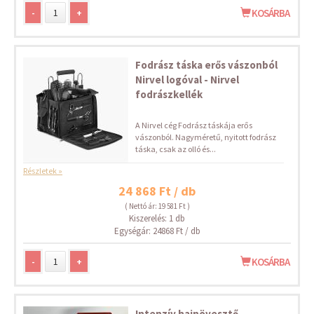
-
+
KOSÁRBA
Fodrász táska erős vászonból
Nirvel logóval - Nirvel
fodrászkellék
A Nirvel cég Fodrász táskája erős
vászonból. Nagyméretű, nyitott fodrász
táska, csak az olló és...
Részletek »
24 868 Ft / db
( Nettó ár: 19 581 Ft )
Kiszerelés: 1 db
Egységár: 24868 Ft / db
-
+
KOSÁRBA
Intenzív hajnövesztő -