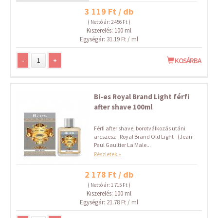
3 119 Ft / db
( Nettó ár: 2 456 Ft )
Kiszerelés: 100 ml
Egységár: 31.19 Ft / ml
-
+
KOSÁRBA
Bi-es Royal Brand Light férfi
after shave 100ml
Férfi after shave, borotválkozás utáni
arcszesz - Royal Brand Old Light - (Jean-
Paul Gaultier La Male...
Részletek »
2 178 Ft / db
( Nettó ár: 1 715 Ft )
Kiszerelés: 100 ml
Egységár: 21.78 Ft / ml