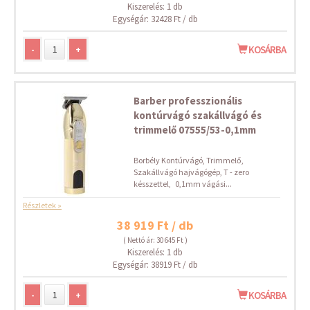
Kiszerelés: 1 db
Egységár: 32428 Ft / db
-
+
KOSÁRBA
Barber professzionális
kontúrvágó szakállvágó és
trimmelő 07555/53-0,1mm
Borbély Kontúrvágó, Trimmelő,
Szakállvágó hajvágógép, T - zero
késszettel, 0,1mm vágási...
Részletek »
38 919 Ft / db
( Nettó ár: 30 645 Ft )
Kiszerelés: 1 db
Egységár: 38919 Ft / db
-
+
KOSÁRBA