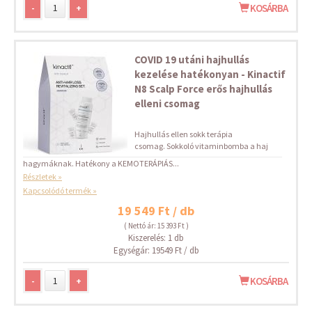
-
+
KOSÁRBA
COVID 19 utáni hajhullás
kezelése hatékonyan - Kinactif
N8 Scalp Force erős hajhullás
elleni csomag
Hajhullás ellen sokk terápia
csomag. Sokkoló vitaminbomba a haj
hagymáknak. Hatékony a KEMOTERÁPIÁS...
Részletek »
Kapcsolódó termék »
19 549 Ft / db
( Nettó ár: 15 393 Ft )
Kiszerelés: 1 db
Egységár: 19549 Ft / db
-
+
KOSÁRBA