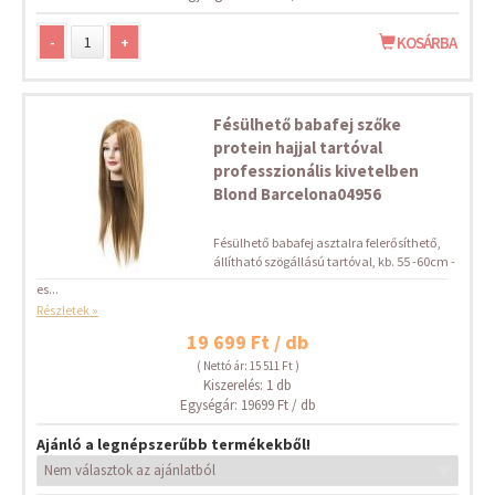
-
+
KOSÁRBA
Fésülhető babafej szőke
protein hajjal tartóval
professzionális kivetelben
Blond Barcelona04956
Fésülhető babafej asztalra felerősíthető,
állítható szögállású tartóval, kb. 55 -60cm -
es...
Részletek »
19 699 Ft / db
( Nettó ár: 15 511 Ft )
Kiszerelés: 1 db
Egységár: 19699 Ft / db
Ajánló a legnépszerűbb termékekből!