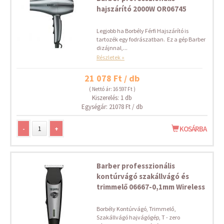
hajszárító 2000W OR06745
Legjobb ha Borbély Férfi Hajszárító is
tartozék egy fodrászatban. Ez a gép Barber
dizájnnal,...
Részletek »
21 078 Ft / db
( Nettó ár: 16 597 Ft )
Kiszerelés: 1 db
Egységár: 21078 Ft / db
-
+
KOSÁRBA
Barber professzionális
kontúrvágó szakállvágó és
trimmelő 06667-0,1mm Wireless
Borbély Kontúrvágó, Trimmelő,
Szakállvágó hajvágógép, T - zero