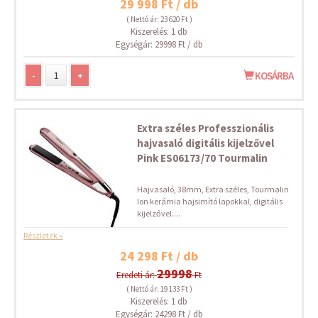
29 998 Ft / db
( Nettó ár: 23 620 Ft )
Kiszerelés: 1 db
Egységár: 29998 Ft / db
-
+
KOSÁRBA
Extra széles Professzionális
hajvasaló digitális kijelzővel
Pink ES06173/70 Tourmalin
Hajvasaló, 38mm, Extra széles, Tourmalin
Ion kerámia hajsimító lapokkal, digitális
kijelzővel....
Részletek »
24 298 Ft / db
29998
Eredeti ár:
Ft
( Nettó ár: 19 133 Ft )
Kiszerelés: 1 db
Egységár: 24298 Ft / db