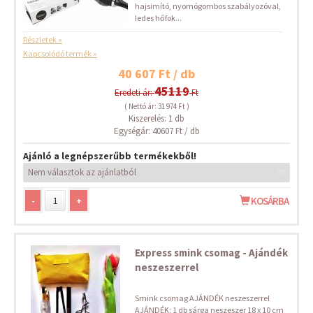
hajsimító, nyomógombos szabályozóval,
ledes hőfok...
Részletek »
Kapcsolódó termék »
40 607 Ft / db
45119
Eredeti ár:
Ft
( Nettó ár: 31 974 Ft )
Kiszerelés: 1 db
Egységár: 40607 Ft / db
Ajánló a legnépszerűbb termékekből!
-
+
KOSÁRBA
Express smink csomag - Ajándék
neszeszerrel
Smink csomag AJÁNDÉK neszeszerrel
AJÁNDÉK: 1 db sárga neszeszer 18 x 10 cm