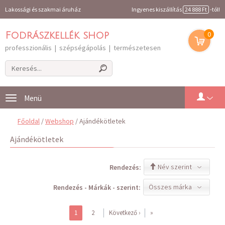
Lakossági és szakmai áruház
Ingyenes kiszállítás
24 888 Ft
-tól!
0
Fodrászkellék shop
professzionális | szépségápolás | természetesen
Toggle
navigation
Főoldal
/
Webshop
/ Ajándékötletek
Ajándékötletek
Név szerint
Rendezés:
Összes márka
Rendezés - Márkák - szerint:
1
2
Következő ›
»