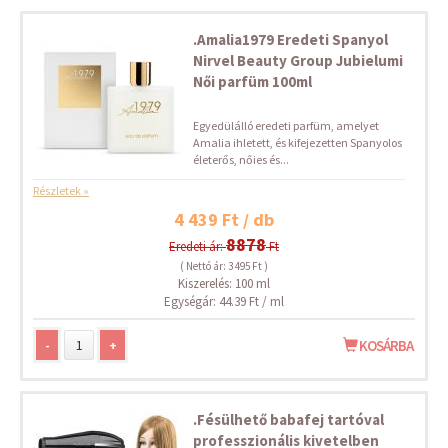
.Amalia1979 Eredeti Spanyol
Nirvel Beauty Group Jubielumi
Női parfüm 100ml
​Egyedülálló eredeti parfüm, amelyet
Amalia ihletett, és kifejezetten Spanyolos
életerős, nőies és...
Részletek »
4 439 Ft / db
8878
Eredeti ár:
Ft
( Nettó ár: 3 495 Ft )
Kiszerelés: 100 ml
Egységár: 44.39 Ft / ml
-
+
KOSÁRBA
.Fésülhető babafej tartóval
professzionális kivetelben