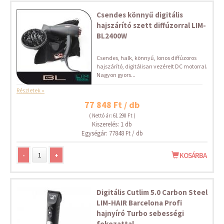
Csendes könnyű digitális
hajszárító szett diffúzorral LIM-
BL2400W
Csendes, halk, könnyű, Ionos diffúzoros
hajszárító, digitálisan vezérelt DC motorral.
Nagyon gyors...
Részletek »
77 848 Ft / db
( Nettó ár: 61 298 Ft )
Kiszerelés: 1 db
Egységár: 77848 Ft / db
-
+
KOSÁRBA
Digitális Cutlim 5.0 Carbon Steel
LIM-HAIR Barcelona Profi
hajnyíró Turbo sebességi
fokozattal