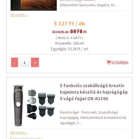
kifejezetten Spanyolos, elegáns, és...
Részletek »
5 327 Ft / db
8878
Eredeti ár:
Ft
( Nettó ár: 4 194 Ft )
Kiszerelés: 100 ml
Egységár: 53.26 Ft / ml
-
+
KOSÁRBA
5 funkciós szakállvágó kreatív
hajminta készítő és hajvágógép
5 vágó fejjel OR-K3300
Kontúrvágó - Trimmelő, Szakállvágó
hajvágógép, 5db különböző kialakítású fej
egységgel, 2...
Részletek »
Kapcsolódó termék »