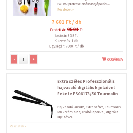
EXTRA: professzionális hajápolási...
Részletek »
7 601 Ft / db
9501
Eredeti ár:
Ft
( Nettó ár: 5 985 Ft )
Kiszerelés: 1 db
Egységár: 7600 Ft / db
-
+
KOSÁRBA
Extra széles Professzionális
hajvasaló digitális kijelzővel
Fekete ES06173/50 Tourmalin
Hajvasaló, 38mm, Extra széles, Tourmalin
Ion kerámia hajsimító lapokkal, digitális
kijelzővel....
Részletek »