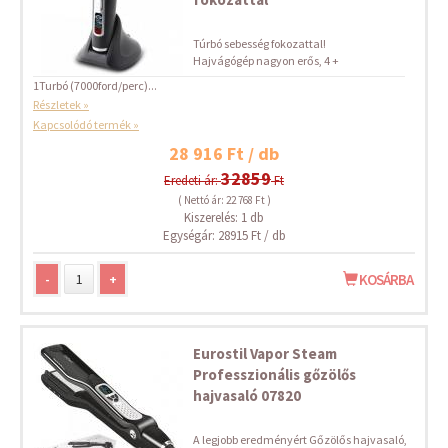
Túrbó sebesség fokozattal!
Hajvágógép nagyon erős, 4 +
1Turbó (7000ford/perc)...
Részletek »
Kapcsolódó termék »
28 916 Ft / db
32859
Eredeti ár:
Ft
( Nettó ár: 22 768 Ft )
Kiszerelés: 1 db
Egységár: 28915 Ft / db
-
+
KOSÁRBA
Eurostil Vapor Steam
Professzionális gőzölős
hajvasaló 07820
A legjobb eredményért Gőzölős hajvasaló,