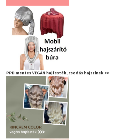
PPD mentes VEGÁN hajfesték, csodás hajszínek >>