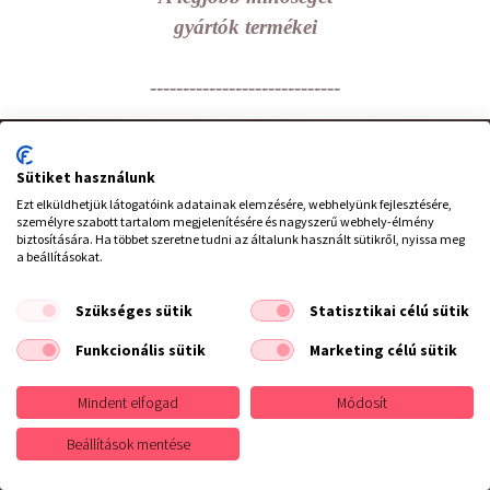
gyártók termékei
-----------------------------
hírlevél feliratkozás
Sütiket használunk
Ezt elküldhetjük látogatóink adatainak elemzésére, webhelyünk fejlesztésére,
személyre szabott tartalom megjelenítésére és nagyszerű webhely-élmény
biztosítására. Ha többet szeretne tudni az általunk használt sütikről, nyissa meg
UGYE ÖN SEM AKAR LEMARADNI
a beállításokat.
akcióinkról, valamint legfrissebb ajánlatainkról?
Szükséges sütik
Statisztikai célú sütik
Iratkozzon fel hírlevelünkre
Funkcionális sütik
Marketing célú sütik
Mindent elfogad
Módosít
Beállítások mentése
Elolvastam és elfogadom az
adatvédelmi szabályzatot