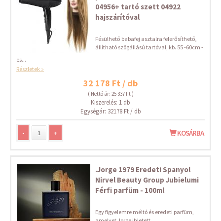
04956+ tartó szett 04922
hajszárítóval
Fésülhető babafej asztalra felerősíthető,
állítható szögállású tartóval, kb. 55 -60cm -
es...
Részletek »
32 178 Ft / db
( Nettó ár: 25 337 Ft )
Kiszerelés: 1 db
Egységár: 32178 Ft / db
-
+
KOSÁRBA
.Jorge 1979 Eredeti Spanyol
Nirvel Beauty Group Jubielumi
Férfi parfüm - 100ml
Egy figyelemre méltó és eredeti parfüm,
amelyet Jorge ihletett,