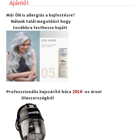
Ajánló!
Már ÖN is allergiás a hajfestésre?
Nálunk talál megoldást hogy
továbbra
festhesse haját
!
2016
Professzionális hajszárító búra
-os áron!
Olaszországból