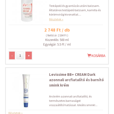
Testápoló és gyantázás utáni balzsam.
Általános testápoló balzsam, kamilla és
körömvirág kivonattal....
Részletek »
2 748 Ft / db
( Nettó ár: 2 164 Ft )
Kiszerelés: 500 ml
Egységár: 5.5 Ft / ml
-
+
KOSÁRBA
Levissime BB+ CREAM Dark
azonnali arcfiatalító és barnító
smink krém
Arckrém azonnali arcfiatalító, és
természetes barnaságot
visszaállító hatással. Ideális smink!...
Részletek »