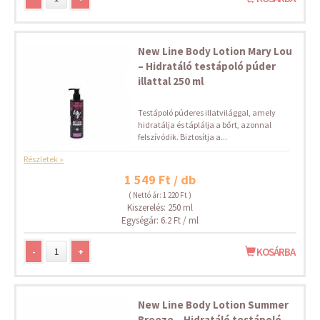
New Line Body Lotion Mary Lou
– Hidratáló testápoló púder
illattal 250 ml
Testápoló púderes illatvilággal, amely
hidratálja és táplálja a bőrt, azonnal
felszívódik. Biztosítja a...
Részletek »
1 549 Ft / db
( Nettó ár: 1 220 Ft )
Kiszerelés: 250 ml
Egységár: 6.2 Ft / ml
-
+
KOSÁRBA
New Line Body Lotion Summer
Breeze – Hidratáló testápoló