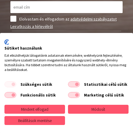
Elolvastam és elfogadom az
adatvédelmi szabályzatot
Leiratkozás a hírlevélről
Elállás a szerződéstől
Sütiket használunk
Feliratkozás
Ezt elküldhetjük látogatóink adatainak elemzésére, webhelyünk fejlesztésére,
személyre szabott tartalom megjelenítésére és nagyszerű webhely-élmény
biztosítására. Ha többet szeretne tudni az általunk használt sütikről, nyissa meg
a beállításokat.
Szükséges sütik
Statisztikai célú sütik
Funkcionális sütik
Marketing célú sütik
Hívjon minket :
20/942 2753
Mindent elfogad
Módosít
Beállítások mentése
INFORMÁCIÓK