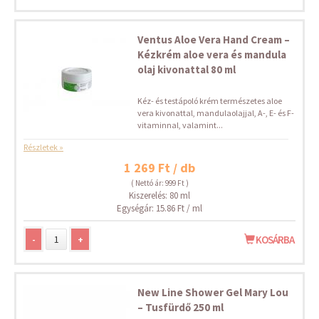
Ventus Aloe Vera Hand Cream –
Kézkrém aloe vera és mandula
olaj kivonattal 80 ml
Kéz- és testápoló krém természetes aloe
vera kivonattal, mandulaolajjal, A-, E- és F-
vitaminnal, valamint...
Részletek »
1 269 Ft / db
( Nettó ár: 999 Ft )
Kiszerelés: 80 ml
Egységár: 15.86 Ft / ml
-
+
KOSÁRBA
New Line Shower Gel Mary Lou
– Tusfürdő 250 ml