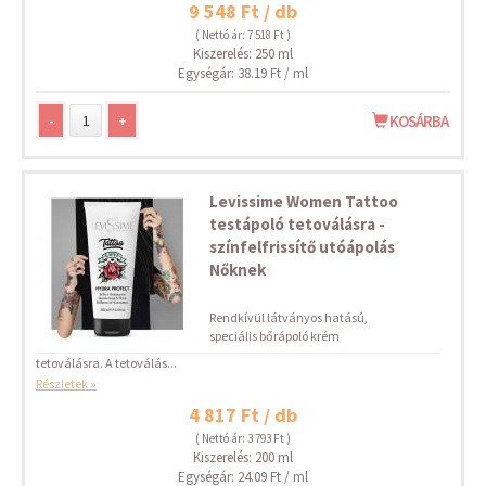
9 548 Ft / db
( Nettó ár: 7 518 Ft )
Kiszerelés: 250 ml
Egységár: 38.19 Ft / ml
-
+
KOSÁRBA
Levissime Women Tattoo
testápoló tetoválásra -
színfelfrissítő utóápolás
Nőknek
Rendkívül látványos hatású,
speciális bőrápoló krém
tetoválásra. A tetoválás...
Részletek »
4 817 Ft / db
( Nettó ár: 3 793 Ft )
Kiszerelés: 200 ml
Egységár: 24.09 Ft / ml