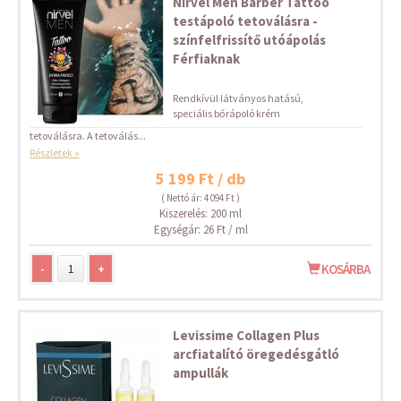
Nirvel Men Barber Tattoo
testápoló tetoválásra -
színfelfrissítő utóápolás
Férfiaknak
Rendkívül látványos hatású,
speciális bőrápoló krém
tetoválásra. A tetoválás...
Részletek »
5 199 Ft / db
( Nettó ár: 4 094 Ft )
Kiszerelés: 200 ml
Egységár: 26 Ft / ml
-
+
KOSÁRBA
Levissime Collagen Plus
arcfiatalító öregedésgátló
ampullák