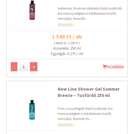
Kellemes, finoman édeskés illatú tusfürdő,
kis mennyiségben is tökéletesen tisztít,
tonizálja, feszesíti...
Részletek »
1 549 Ft / db
( Nettó ár: 1 220 Ft )
Kiszerelés: 250 ml
Egységár: 6.2 Ft / ml
-
+
KOSÁRBA
New Line Shower Gel Summer
Breeze – Tusfürdő 250 ml
Friss, visszafogott illatú tusfürdő, kis
mennyiségben is tökéletesen tisztít,
tonizálja, feszesíti és...
Részletek »