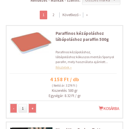
Rendezés - Márkák - szerint:
1
2
Következő ›
»
Paraffinos kézápoláshoz
lábápoláshoz paraffin 500g
Parafinos kézápoláshoz,
lábápoláshoz kókuszos mentás Spanyol
parafin, mely használata ajánlott...
Részletek »
4 158 Ft / db
( Nettó ár: 3 274 Ft )
Kiszerelés: 500 gr
Egységár: 8.32 Ft / gr
-
+
KOSÁRBA