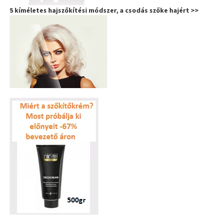
5 kíméletes hajszőkítési módszer, a csodás szőke hajért >>