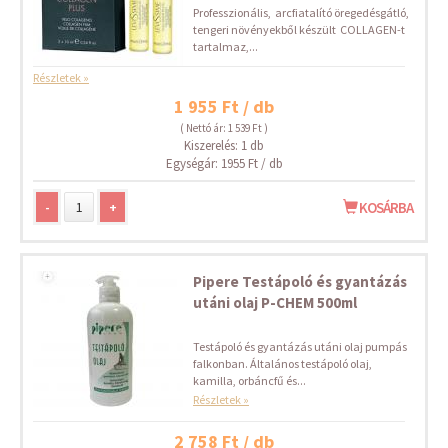
Professzionális, arcfiatalító öregedésgátló,
tengeri növényekből készült COLLAGEN-t
tartalmaz,...
Részletek »
1 955 Ft / db
( Nettó ár: 1 539 Ft )
Kiszerelés: 1 db
Egységár: 1955 Ft / db
-
+
KOSÁRBA
Pipere Testápoló és gyantázás
utáni olaj P-CHEM 500ml
Testápoló és gyantázás utáni olaj pumpás
falkonban. Általános testápoló olaj,
kamilla, orbáncfű és...
Részletek »
2 758 Ft / db