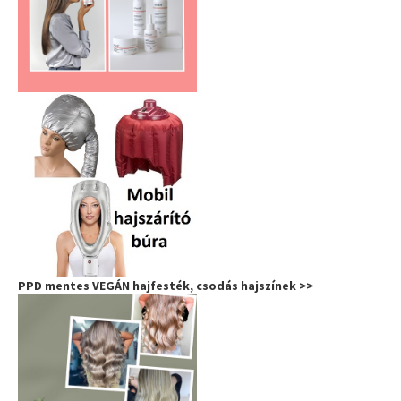
PPD mentes VEGÁN hajfesték, csodás hajszínek >>