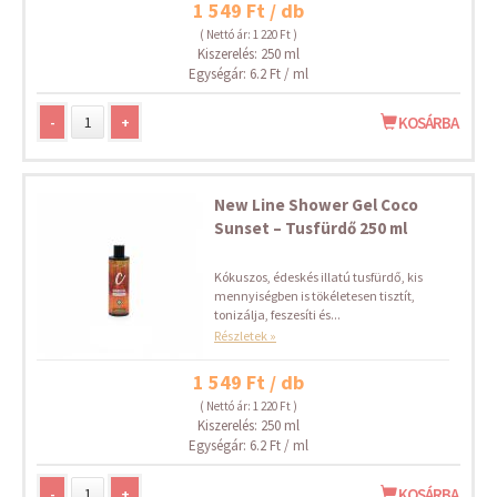
1 549 Ft / db
( Nettó ár: 1 220 Ft )
Kiszerelés: 250 ml
Egységár: 6.2 Ft / ml
-
+
KOSÁRBA
New Line Shower Gel Coco
Sunset – Tusfürdő 250 ml
Kókuszos, édeskés illatú tusfürdő, kis
mennyiségben is tökéletesen tisztít,
tonizálja, feszesíti és...
Részletek »
1 549 Ft / db
( Nettó ár: 1 220 Ft )
Kiszerelés: 250 ml
Egységár: 6.2 Ft / ml
-
+
KOSÁRBA