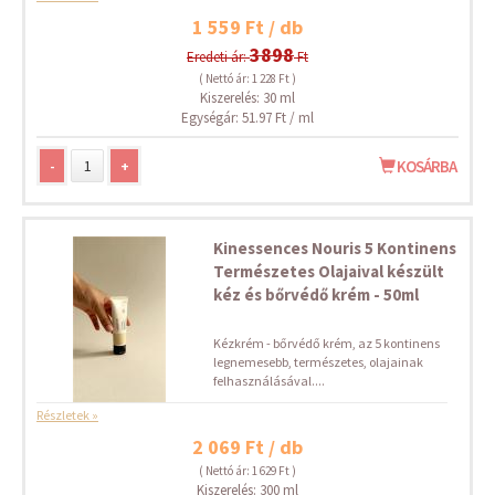
1 559 Ft / db
3898
Eredeti ár:
Ft
( Nettó ár: 1 228 Ft )
Kiszerelés: 30 ml
Egységár: 51.97 Ft / ml
-
+
KOSÁRBA
Kinessences Nouris 5 Kontinens
Természetes Olajaival készült
kéz és bőrvédő krém - 50ml
Kézkrém - bőrvédő krém, az 5 kontinens
legnemesebb, természetes, olajainak
felhasználásával....
Részletek »
2 069 Ft / db
( Nettó ár: 1 629 Ft )
Kiszerelés: 300 ml