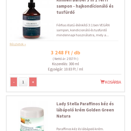
sampon - hajkondícionáló és
tusfürdő
Férfias illatú élénkítő 3:1 ben VEGÁN
sampon, kondicionáló és tusfürdő
mindennapi használatra, mely a...
Részletek »
3 248 Ft / db
( Nettó ár: 2 557 Ft )
Kiszerelés: 300 ml
Egységár: 10.83 Ft / ml
-
+
KOSÁRBA
Lady Stella Paraffinos kéz és
lábápoló krém Golden Green
Natura
Paraffinos kéz és lábápoló krém.