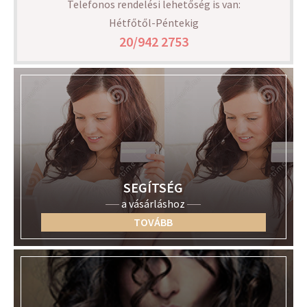
Telefonos rendelési lehetőség is van:
Hétfőtől-Péntekig
20/942 2753
SEGÍTSÉG
a vásárláshoz
TOVÁBB