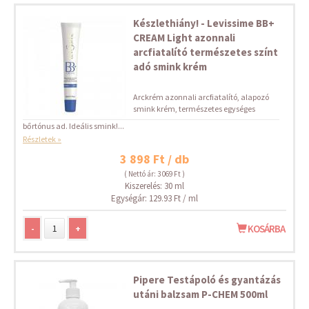
Készlethiány! - Levissime BB+
CREAM Light azonnali
arcfiatalító természetes színt
adó smink krém
Arckrém azonnali arcfiatalító, alapozó
smink krém, természetes egységes
bőrtónus ad. Ideális smink!...
Részletek »
3 898 Ft / db
( Nettó ár: 3 069 Ft )
Kiszerelés: 30 ml
Egységár: 129.93 Ft / ml
-
+
KOSÁRBA
Pipere Testápoló és gyantázás
utáni balzsam P-CHEM 500ml