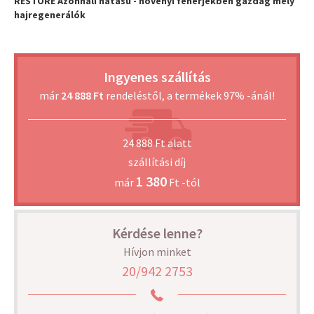
RESTORE Azonnali hatású - növényi fehérjékben gazdag mély
hajregenerálók
Ingyenes szállítás
már
24 888 Ft
rendeléstől, a termékek 97% -ánál!
24 888 Ft alatt
szállítási díj
1 380
már
Ft -tól
Kérdése lenne?
Hívjon minket
20/942 2753