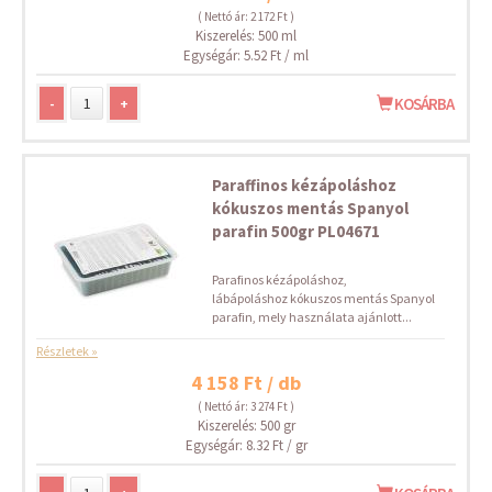
( Nettó ár: 2 172 Ft )
Kiszerelés: 500 ml
Egységár: 5.52 Ft / ml
-
+
KOSÁRBA
Paraffinos kézápoláshoz
kókuszos mentás Spanyol
parafin 500gr PL04671
Parafinos kézápoláshoz,
lábápoláshoz kókuszos mentás Spanyol
parafin, mely használata ajánlott...
Részletek »
4 158 Ft / db
( Nettó ár: 3 274 Ft )
Kiszerelés: 500 gr
Egységár: 8.32 Ft / gr