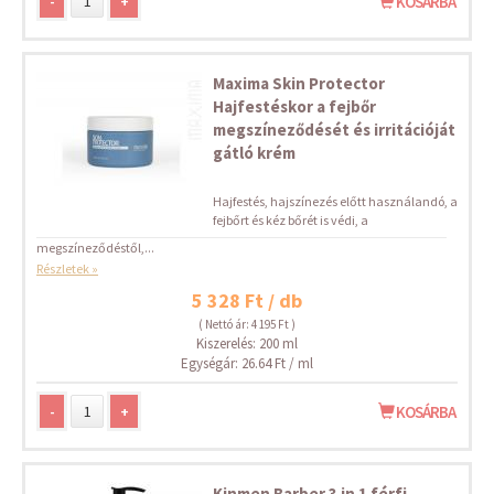
-
+
KOSÁRBA
Maxima Skin Protector
Hajfestéskor a fejbőr
megszíneződését és irritációját
gátló krém
Hajfestés, hajszínezés előtt használandó, a
fejbőrt és kéz bőrét is védi, a
megszíneződéstől,...
Részletek »
5 328 Ft / db
( Nettó ár: 4 195 Ft )
Kiszerelés: 200 ml
Egységár: 26.64 Ft / ml
-
+
KOSÁRBA
Kinmen Barber 3 in 1 férfi