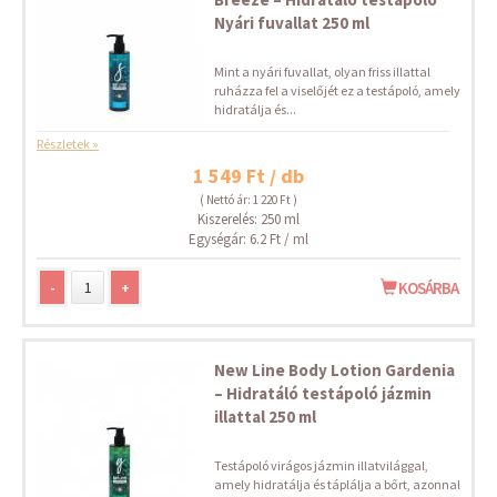
Nyári fuvallat 250 ml
Mint a nyári fuvallat, olyan friss illattal
ruházza fel a viselőjét ez a testápoló, amely
hidratálja és...
Részletek »
1 549 Ft / db
( Nettó ár: 1 220 Ft )
Kiszerelés: 250 ml
Egységár: 6.2 Ft / ml
-
+
KOSÁRBA
New Line Body Lotion Gardenia
– Hidratáló testápoló jázmin
illattal 250 ml
Testápoló virágos jázmin illatvilággal,
amely hidratálja és táplálja a bőrt, azonnal