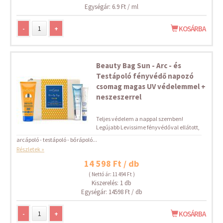
Egységár: 6.9 Ft / ml
-
+
KOSÁRBA
Beauty Bag Sun - Arc - és
Testápoló fényvédő napozó
csomag magas UV védelemmel +
neszeszerrel
Teljes védelem a nappal szemben!
Legújabb Levissime fényvédőval ellátott,
arcápoló - testápoló - bőrápoló...
Részletek »
14 598 Ft / db
( Nettó ár: 11 494 Ft )
Kiszerelés: 1 db
Egységár: 14598 Ft / db
-
+
KOSÁRBA