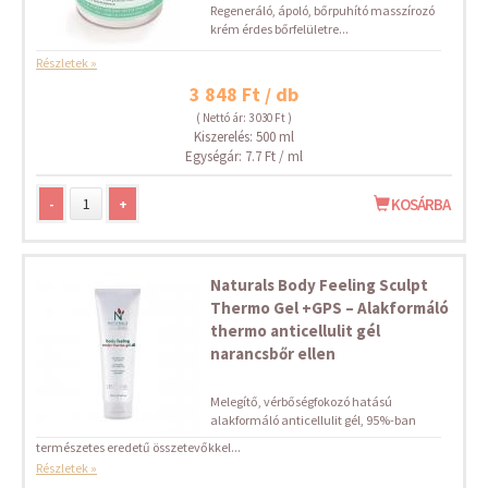
Regeneráló, ápoló, bőrpuhító masszírozó
krém érdes bőrfelületre...
Részletek »
3 848 Ft / db
( Nettó ár: 3 030 Ft )
Kiszerelés: 500 ml
Egységár: 7.7 Ft / ml
-
+
KOSÁRBA
Naturals Body Feeling Sculpt
Thermo Gel +GPS – Alakformáló
thermo anticellulit gél
narancsbőr ellen
Melegítő, vérbőségfokozó hatású
alakformáló anticellulit gél, 95%-ban
természetes eredetű összetevőkkel...
Részletek »