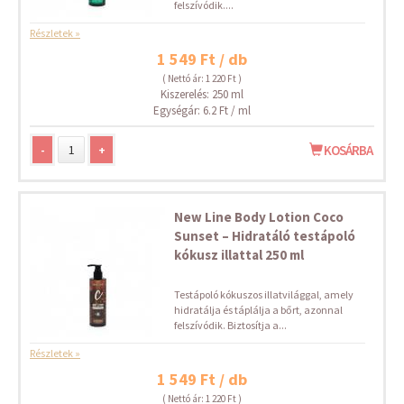
felszívódik....
Részletek »
1 549 Ft / db
( Nettó ár: 1 220 Ft )
Kiszerelés: 250 ml
Egységár: 6.2 Ft / ml
-
+
KOSÁRBA
New Line Body Lotion Coco
Sunset – Hidratáló testápoló
kókusz illattal 250 ml
Testápoló kókuszos illatvilággal, amely
hidratálja és táplálja a bőrt, azonnal
felszívódik. Biztosítja a...
Részletek »
1 549 Ft / db
( Nettó ár: 1 220 Ft )