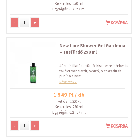
Kiszerelés: 250 ml
Egységár: 6.2 Ft / ml
-
+
KOSÁRBA
New Line Shower Gel Gardenia
– Tusfürdő 250 ml
Jázmin illatú tusfürdő, kis mennyiségben is
tökéletesen tisztít, tonizálja, feszesíti és
puhítja a bőrt,...
Részletek »
1 549 Ft / db
( Nettó ár: 1 220 Ft )
Kiszerelés: 250 ml
Egységár: 6.2 Ft / ml
-
+
KOSÁRBA