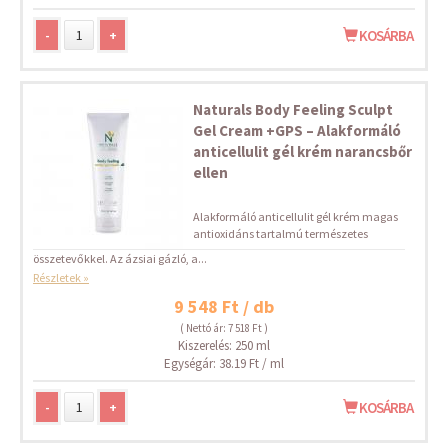
-
+
KOSÁRBA
Naturals Body Feeling Sculpt
Gel Cream +GPS – Alakformáló
anticellulit gél krém narancsbőr
ellen
Alakformáló anticellulit gél krém magas
antioxidáns tartalmú természetes
összetevőkkel. Az ázsiai gázló, a...
Részletek »
9 548 Ft / db
( Nettó ár: 7 518 Ft )
Kiszerelés: 250 ml
Egységár: 38.19 Ft / ml
-
+
KOSÁRBA