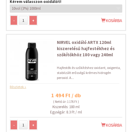
Kérem válasszon oxidálót!
-
+
KOSÁRBA
NIRVEL oxidáló ARTX 120ml
kiszerelésű hajfestékhez és
szőkítőkhöz 180 vagy 240ml
Hajfesték és szőkítéshez oxidant, oxigenta,
stabilzált erősségű krémes hidrogén
peroxid. A...
Részletek »
1 494 Ft / db
( Nettó ár: 1 176 Ft )
Kiszerelés: 180 ml
Egységár: 8.3 Ft / ml
-
+
KOSÁRBA