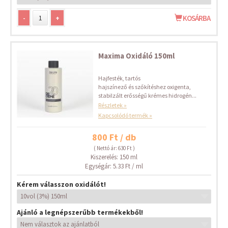
-
+
KOSÁRBA
Maxima Oxidáló 150ml
Hajfesték, tartós
hajszínező és szőkítéshez oxigenta,
stabilzált erősségű krémes hidrogén...
Részletek »
Kapcsolódó termék »
800 Ft / db
( Nettó ár: 630 Ft )
Kiszerelés: 150 ml
Egységár: 5.33 Ft / ml
Kérem válasszon oxidálót!
Ajánló a legnépszerűbb termékekből!