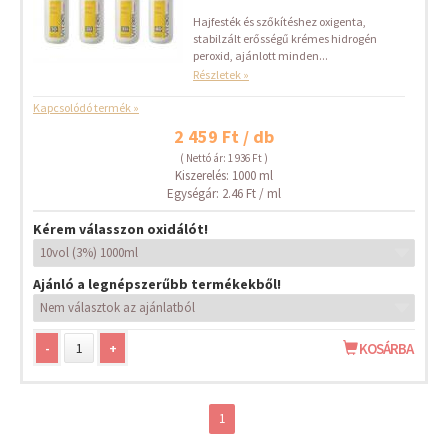
Hajfesték és szőkítéshez oxigenta,
stabilzált erősségű krémes hidrogén
peroxid, ajánlott minden...
Részletek »
Kapcsolódó termék »
2 459 Ft / db
( Nettó ár: 1 936 Ft )
Kiszerelés: 1000 ml
Egységár: 2.46 Ft / ml
Kérem válasszon oxidálót!
Ajánló a legnépszerűbb termékekből!
-
+
KOSÁRBA
1