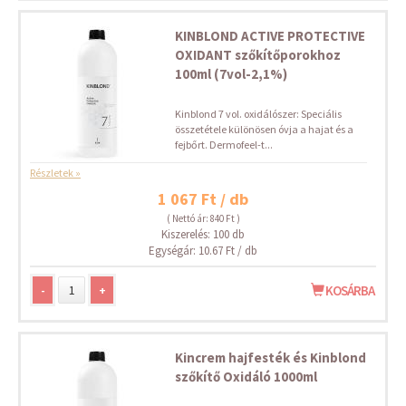
KINBLOND ACTIVE PROTECTIVE
OXIDANT szőkítőporokhoz
100ml (7vol-2,1%)
Kinblond 7 vol. oxidálószer: Speciális
összetétele különösen óvja a hajat és a
fejbőrt. Dermofeel-t...
Részletek »
1 067 Ft / db
( Nettó ár: 840 Ft )
Kiszerelés: 100 db
Egységár: 10.67 Ft / db
-
+
KOSÁRBA
Kincrem hajfesték és Kinblond
szőkítő Oxidáló 1000ml