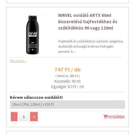
NIRVEL oxidáló ARTX 60ml
kiszerelésű hajfestékhez és
szőkítőkhöz 90 vagy 120ml
Hajfesték és szőkítéshez oxidant, oxigenta,
stabilzált erősségű krémes hidrogén
peroxid. A...
Részletek »
747 Ft / db
( Nettó ár: 588 Ft )
Kiszerelés: 90 ml
Egységár: 8.3 Ft / ml
Kérem válasszon oxidálót!
-
+
KOSÁRBA