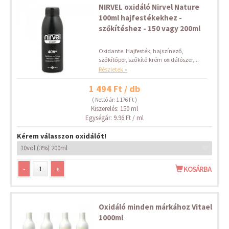
NIRVEL oxidáló Nirvel Nature
100ml hajfestékekhez -
szőkítéshez - 150 vagy 200ml
Oxidante. Hajfesték, hajszínező,
szőkítőpor, szőkítő krém oxidálószer,...
Részletek »
1 494 Ft / db
( Nettó ár: 1 176 Ft )
Kiszerelés: 150 ml
Egységár: 9.96 Ft / ml
Kérem válasszon oxidálót!
-
+
KOSÁRBA
Oxidáló minden márkához Vitael
1000ml