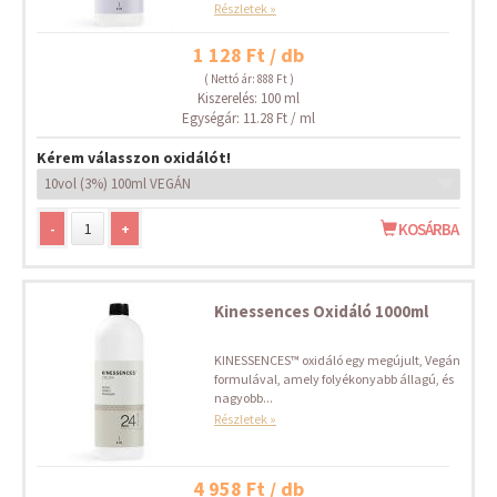
Részletek »
1 128 Ft / db
( Nettó ár: 888 Ft )
Kiszerelés: 100 ml
Egységár: 11.28 Ft / ml
Kérem válasszon oxidálót!
-
+
KOSÁRBA
Kinessences Oxidáló 1000ml
KINESSENCES™ oxidáló egy megújult, Vegán
formulával, amely folyékonyabb állagú, és
nagyobb...
Részletek »
4 958 Ft / db