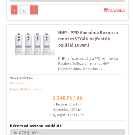
-
+
KOSÁRBA
NHP - PPD Ammónia Rezorcin
mentes VEGÁN hajfesték
oxidáló 1000ml
NHP hajfesték oxidáló a PPD, Ammónia,
Paraben, és Rezorcin mentes NHP
hajfestékekhez. Az ezekre az
összetevőkre...
Részletek »
Kapcsolódó termék »
3 248 Ft / db
( Nettó ár: 2 557 Ft )
Kiszerelés: 1000 ml
Egységár: 3.25 Ft / ml
Kérem válasszon oxidálót!