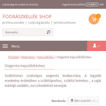
Lakossági és szakmai áruház
Ingyenes kiszállítás
24 888 Ft
-tól!
0
Fodrászkellék shop
professzionális | szépségápolás | természetesen
Toggle
navigation
Főoldal
/
Webshop
/
Hajszőkítés
/ Oxigenta hajszőkítéshez
Oxigenta hajszőkítéshez
Szőkítéshez szükséges oxigenta kiválasztása. A legjobb
eredmény érdekében a szőkítőporhoz, szőkítő krémhez , a saját
márkájú oxidálót, oxi színelőhívót keverjük.
Név szerint
Rendezés: