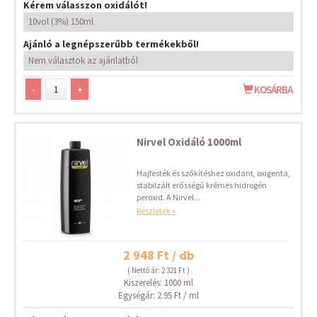
Kérem válasszon oxidálót!
Ajánló a legnépszerűbb termékekből!
-
+
KOSÁRBA
Nirvel Oxidáló 1000ml
Hajfesték és szőkítéshez oxidant, oxigenta,
stabilzált erősségű krémes hidrogén
peroxid. A Nirvel...
Részletek »
2 948 Ft / db
( Nettó ár: 2 321 Ft )
Kiszerelés: 1000 ml
Egységár: 2.95 Ft / ml