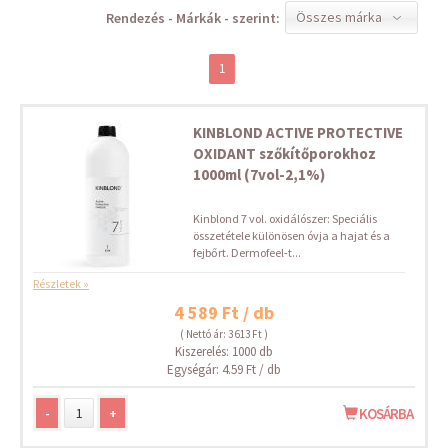
Összes márka
Rendezés - Márkák - szerint:
1
KINBLOND ACTIVE PROTECTIVE
OXIDANT szőkítőporokhoz
1000ml (7vol-2,1%)
Kinblond 7 vol. oxidálószer: Speciális
összetétele különösen óvja a hajat és a
fejbőrt. Dermofeel-t...
Részletek »
4 589 Ft / db
( Nettó ár: 3 613 Ft )
Kiszerelés: 1000 db
Egységár: 4.59 Ft / db
-
+
KOSÁRBA