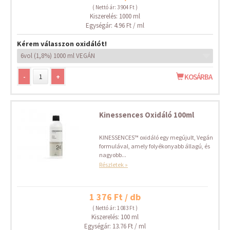
( Nettó ár: 3 904 Ft )
Kiszerelés: 1000 ml
Egységár: 4.96 Ft / ml
Kérem válasszon oxidálót!
-
+
KOSÁRBA
Kinessences Oxidáló 100ml
KINESSENCES™ oxidáló egy megújult, Vegán
formulával, amely folyékonyabb állagú, és
nagyobb...
Részletek »
1 376 Ft / db
( Nettó ár: 1 083 Ft )
Kiszerelés: 100 ml
Egységár: 13.76 Ft / ml