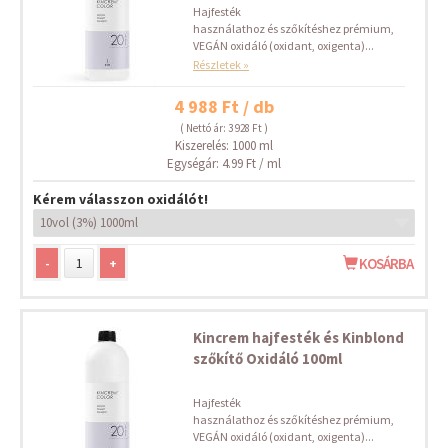
Hajfesték
használathoz és szőkítéshez prémium,
VEGÁN oxidáló (oxidant, oxigenta)...
Részletek »
4 988 Ft / db
( Nettó ár: 3 928 Ft )
Kiszerelés: 1000 ml
Egységár: 4.99 Ft / ml
Kérem válasszon oxidálót!
-
+
KOSÁRBA
Kincrem hajfesték és Kinblond
szőkítő Oxidáló 100ml
Hajfesték
használathoz és szőkítéshez prémium,
VEGÁN oxidáló (oxidant, oxigenta)...