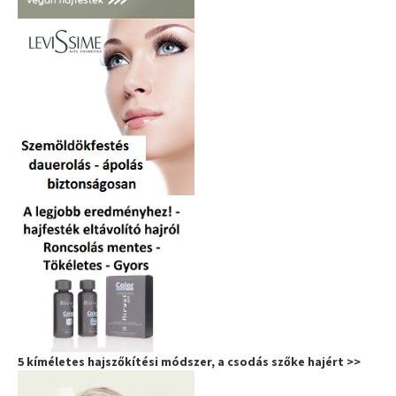
5 kíméletes hajszőkítési módszer, a csodás szőke hajért >>