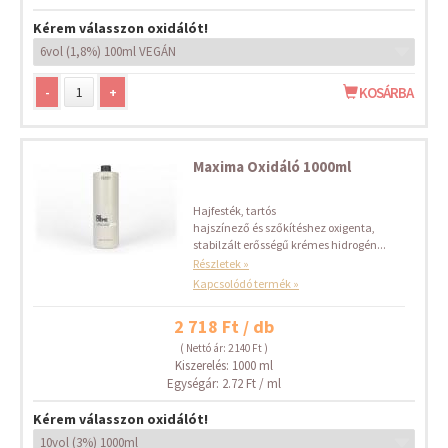
Kérem válasszon oxidálót!
-
+
KOSÁRBA
Maxima Oxidáló 1000ml
Hajfesték, tartós
hajszínező és szőkítéshez oxigenta,
stabilzált erősségű krémes hidrogén...
Részletek »
Kapcsolódó termék »
2 718 Ft / db
( Nettó ár: 2 140 Ft )
Kiszerelés: 1000 ml
Egységár: 2.72 Ft / ml
Kérem válasszon oxidálót!