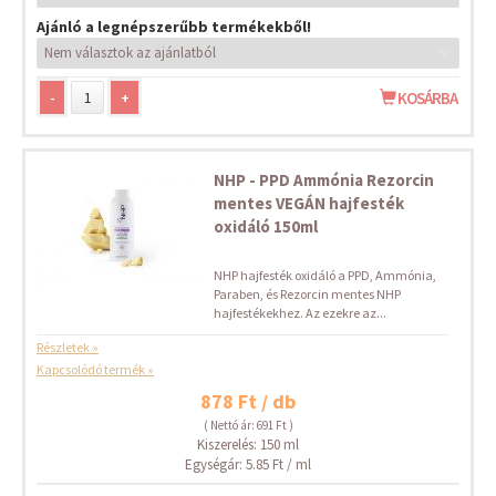
Ajánló a legnépszerűbb termékekből!
-
+
KOSÁRBA
NHP - PPD Ammónia Rezorcin
mentes VEGÁN hajfesték
oxidáló 150ml
NHP hajfesték oxidáló a PPD, Ammónia,
Paraben, és Rezorcin mentes NHP
hajfestékekhez. Az ezekre az...
Részletek »
Kapcsolódó termék »
878 Ft / db
( Nettó ár: 691 Ft )
Kiszerelés: 150 ml
Egységár: 5.85 Ft / ml