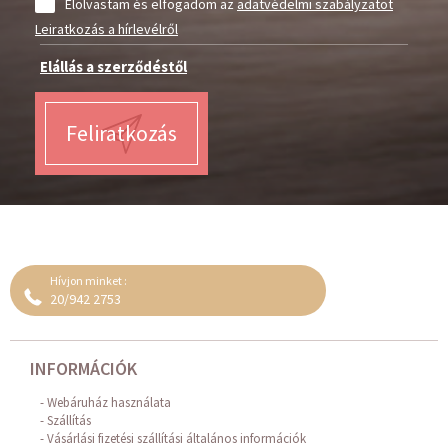
Elolvastam és elfogadom az
adatvédelmi szabályzatot
Leiratkozás a hírlevélről
Elállás a szerződéstől
Feliratkozás
Hívjon minket :
20/942 2753
INFORMÁCIÓK
Webáruház használata
Szállítás
Vásárlási fizetési szállítási általános információk