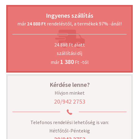
Ingyenes szállítás
már
24 888 Ft
rendeléstől, a termékek 97% -ánál!
24 888 Ft alatt
szállítási díj
1 380
már
Ft -tól
Kérdése lenne?
Hívjon minket
20/942 2753
Telefonos rendelési lehetőség is van:
Hétfőtől-Péntekig