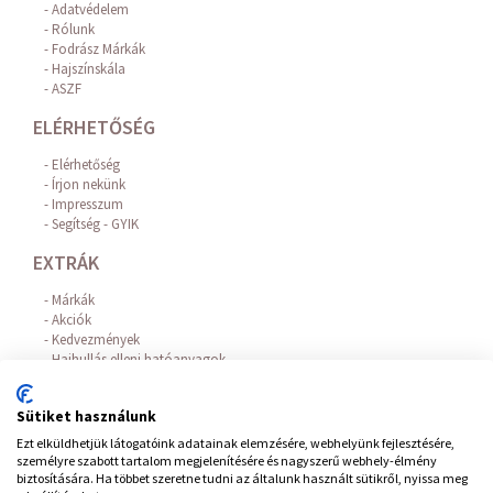
Adatvédelem
Rólunk
Fodrász Márkák
Hajszínskála
ASZF
ELÉRHETŐSÉG
Elérhetőség
Írjon nekünk
Impresszum
Segítség - GYIK
EXTRÁK
Márkák
Akciók
Kedvezmények
Hajhullás elleni hatóanyagok
Az Online Bankkártyás fizetést a BARION biztosítja!
FIÓKOM
Sütiket használunk
Ezt elküldhetjük látogatóink adatainak elemzésére, webhelyünk fejlesztésére,
Belépés / Regisztráció
személyre szabott tartalom megjelenítésére és nagyszerű webhely-élmény
Hírlevél feliratkozás
biztosítására. Ha többet szeretne tudni az általunk használt sütikről, nyissa meg