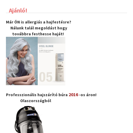
Ajánló!
Már ÖN is allergiás a hajfestésre?
Nálunk talál megoldást hogy
továbbra
festhesse haját
!
2016
Professzionális hajszárító búra
-os áron!
Olaszországból