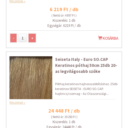
Részletek »
6 219 Ft / db
( Nettó ár: 4 897 Ft )
Kiszerelés: 1 db
Egységár: 6219 Ft / db
-
+
KOSÁRBA
Seiseta Italy - Euro SO.CAP
Keratinos póthaj 50cm 25db 20-
as legvilágosabb szőke
Póthaj keratinos hajhosszabbításhoz. 25db
keratinos SEISETA - EURO SO.CAP.
hajtincs/csomag – Az Olaszországi...
Részletek »
24 448 Ft / db
( Nettó ár: 19 250 Ft )
Kiszerelés: 1 db
Egységár: 24448 Ft / db