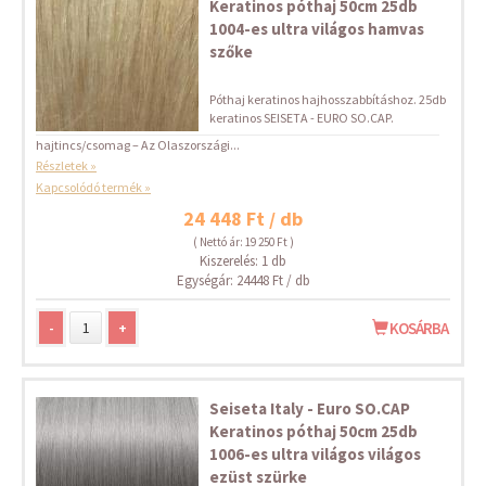
Keratinos póthaj 50cm 25db
1004-es ultra világos hamvas
szőke
Póthaj keratinos hajhosszabbításhoz. 25db
keratinos SEISETA - EURO SO.CAP.
hajtincs/csomag – Az Olaszországi...
Részletek »
Kapcsolódó termék »
24 448 Ft / db
( Nettó ár: 19 250 Ft )
Kiszerelés: 1 db
Egységár: 24448 Ft / db
-
+
KOSÁRBA
Seiseta Italy - Euro SO.CAP
Keratinos póthaj 50cm 25db
1006-es ultra világos világos
ezüst szürke