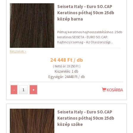
Seiseta Italy - Euro SO.CAP
Keratinos póthaj 50cm 25db
közép barna
Póthaj keratinos hajhosszabbításhoz. 25db
keratinos SEISETA - EURO SO.CAP.
hajtincs/csomag – Az Olaszországi...
Részletek »
24 448 Ft / db
( Nettó ár: 19 250 Ft )
Kiszerelés: 1 db
Egységár: 24448 Ft / db
-
+
KOSÁRBA
Seiseta Italy - Euro SO.CAP
Keratinos póthaj 50cm 25db
közép szőke