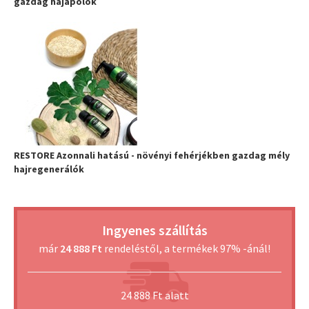
gazdag hajápolók
RESTORE Azonnali hatású - növényi fehérjékben gazdag mély
hajregenerálók
Ingyenes szállítás
már
24 888 Ft
rendeléstől, a termékek 97% -ánál!
24 888 Ft alatt