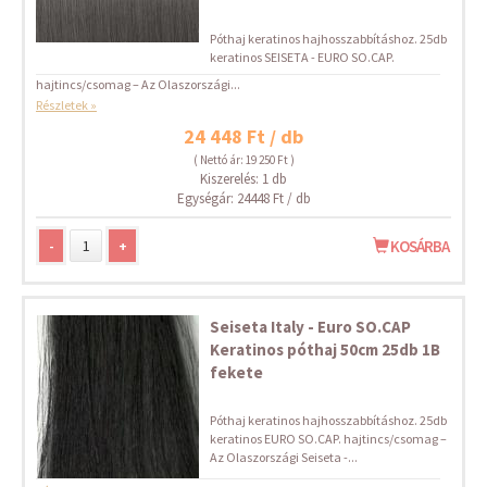
Póthaj keratinos hajhosszabbításhoz. 25db
keratinos SEISETA - EURO SO.CAP.
hajtincs/csomag – Az Olaszországi...
Részletek »
24 448 Ft / db
( Nettó ár: 19 250 Ft )
Kiszerelés: 1 db
Egységár: 24448 Ft / db
-
+
KOSÁRBA
Seiseta Italy - Euro SO.CAP
Keratinos póthaj 50cm 25db 1B
fekete
Póthaj keratinos hajhosszabbításhoz. 25db
keratinos EURO SO.CAP. hajtincs/csomag –
Az Olaszországi Seiseta -...