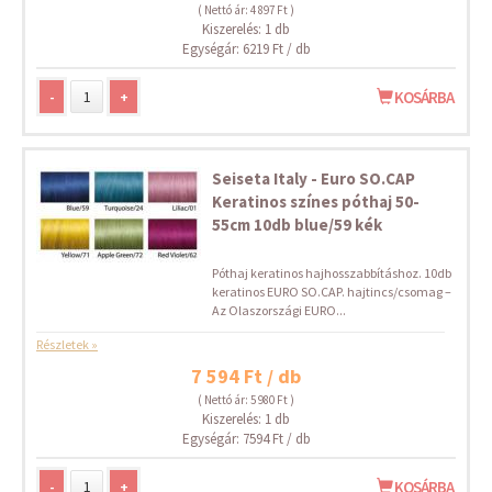
( Nettó ár: 4 897 Ft )
Kiszerelés: 1 db
Egységár: 6219 Ft / db
-
+
KOSÁRBA
Seiseta Italy - Euro SO.CAP
Keratinos színes póthaj 50-
55cm 10db blue/59 kék
Póthaj keratinos hajhosszabbításhoz. 10db
keratinos EURO SO.CAP. hajtincs/csomag –
Az Olaszországi EURO...
Részletek »
7 594 Ft / db
( Nettó ár: 5 980 Ft )
Kiszerelés: 1 db
Egységár: 7594 Ft / db
-
+
KOSÁRBA