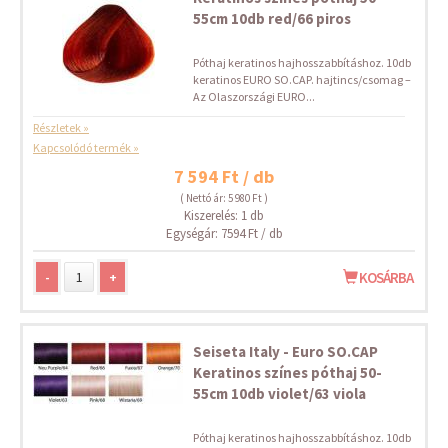
55cm 10db red/66 piros
Póthaj keratinos hajhosszabbításhoz. 10db
keratinos EURO SO.CAP. hajtincs/csomag –
Az Olaszországi EURO...
Részletek »
Kapcsolódó termék »
7 594 Ft / db
( Nettó ár: 5 980 Ft )
Kiszerelés: 1 db
Egységár: 7594 Ft / db
-
+
KOSÁRBA
Seiseta Italy - Euro SO.CAP
Keratinos színes póthaj 50-
55cm 10db violet/63 viola
Póthaj keratinos hajhosszabbításhoz. 10db