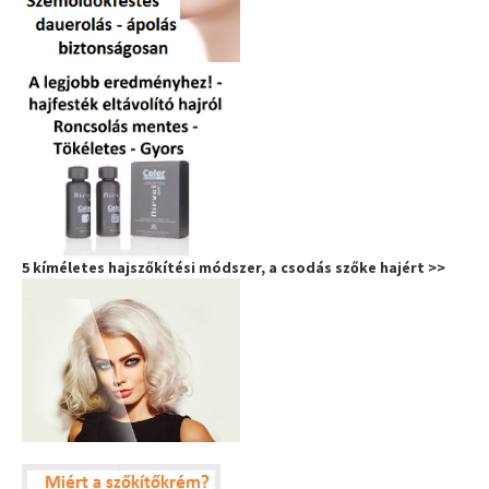
5 kíméletes hajszőkítési módszer, a csodás szőke hajért >>