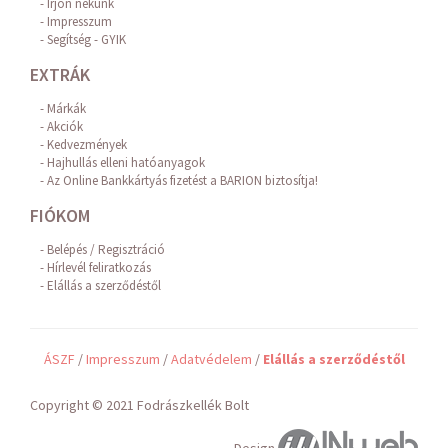
Írjon nekünk
Impresszum
Segítség - GYIK
EXTRÁK
Márkák
Akciók
Kedvezmények
Hajhullás elleni hatóanyagok
Az Online Bankkártyás fizetést a BARION biztosítja!
FIÓKOM
Belépés / Regisztráció
Hírlevél feliratkozás
Elállás a szerződéstől
ÁSZF
/
Impresszum
/
Adatvédelem
/
Elállás a szerződéstől
Copyright © 2021 Fodrászkellék Bolt
Design