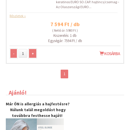
keratinos EURO SO.CAP. hajtincs/csomag –
Az Olaszországi EURO...
Részletek »
7 594 Ft / db
( Nettó ár: 5 980 Ft )
Kiszerelés: 1 db
Egységár: 7594 Ft / db
-
+
KOSÁRBA
1
Ajánló!
Már ÖN is allergiás a hajfestésre?
Nálunk talál megoldást hogy
továbbra
festhesse haját
!