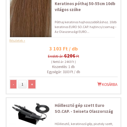
Keratinos póthaj 50-55cm 10db
világos szőke
Póthaj keratinos hajhosszabbításhoz. 10db
keratinos EURO SO.CAP. hajtincs/csomag –
Az Olaszországi EURO...
Részletek »
3 103 Ft / db
6206
Eredeti ár:
Ft
( Nettó ár: 2 443 Ft )
Kiszerelés: 1 db
Egységár: 3103 Ft / db
-
+
KOSÁRBA
Hőillesztő gép szett Euro
SO.CAP. - Seiseta Olaszország
Hőillesztő, keratinozó gép, pisztoly szett,