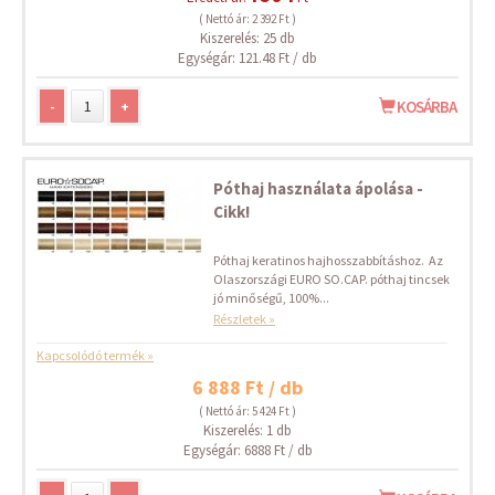
( Nettó ár: 2 392 Ft )
Kiszerelés: 25 db
Egységár: 121.48 Ft / db
-
+
KOSÁRBA
Póthaj használata ápolása -
Cikk!
Póthaj keratinos hajhosszabbításhoz. Az
Olaszországi EURO SO.CAP. póthaj tincsek
jó minőségű, 100%...
Részletek »
Kapcsolódó termék »
6 888 Ft / db
( Nettó ár: 5 424 Ft )
Kiszerelés: 1 db
Egységár: 6888 Ft / db