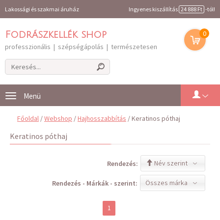
Lakossági és szakmai áruház
Ingyenes kiszállítás
24 888 Ft
-tól!
0
Fodrászkellék shop
professzionális | szépségápolás | természetesen
Toggle
navigation
Főoldal
/
Webshop
/
Hajhosszabbítás
/ Keratinos póthaj
Keratinos póthaj
Név szerint
Rendezés:
Összes márka
Rendezés - Márkák - szerint:
1