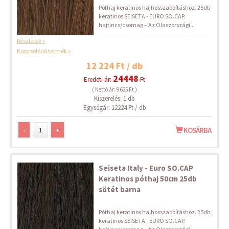
Póthaj keratinos hajhosszabbításhoz. 25db
keratinos SEISETA - EURO SO.CAP.
hajtincs/csomag – Az Olaszországi...
Részletek »
Kapcsolódó termék »
12 224 Ft / db
24448
Eredeti ár:
Ft
( Nettó ár: 9 625 Ft )
Kiszerelés: 1 db
Egységár: 12224 Ft / db
-
+
KOSÁRBA
Seiseta Italy - Euro SO.CAP
Keratinos póthaj 50cm 25db
sötét barna
Póthaj keratinos hajhosszabbításhoz. 25db
keratinos SEISETA - EURO SO.CAP.