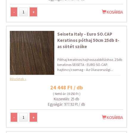
-
+
KOSÁRBA
Seiseta Italy - Euro SO.CAP
Keratinos póthaj 50cm 25db 8-
as sötét szőke
Póthaj keratinos hajhosszabbításhoz. 25db
keratinos SEISETA - EURO SO.CAP.
hajtincs/csomag – Az Olaszországi...
Részletek »
24 448 Ft / db
( Nettó ár: 19 250 Ft )
Kiszerelés: 25 db
Egységár: 977.92 Ft / db
-
+
KOSÁRBA