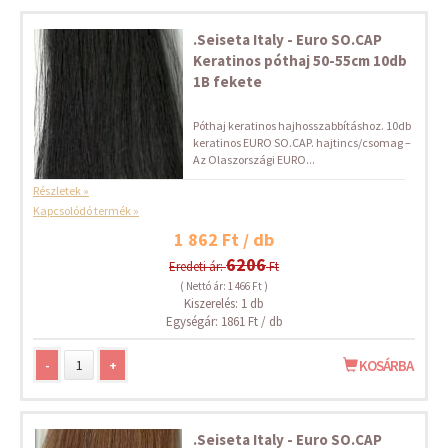
.Seiseta Italy - Euro SO.CAP
Keratinos póthaj 50-55cm 10db
1B fekete
Póthaj keratinos hajhosszabbításhoz. 10db
keratinos EURO SO.CAP. hajtincs/csomag –
Az Olaszországi EURO...
Részletek »
Kapcsolódó termék »
1 862 Ft / db
6206
Eredeti ár:
Ft
( Nettó ár: 1 466 Ft )
Kiszerelés: 1 db
Egységár: 1861 Ft / db
-
+
KOSÁRBA
.Seiseta Italy - Euro SO.CAP