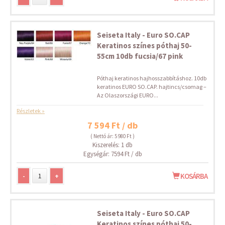
Seiseta Italy - Euro SO.CAP
Keratinos színes póthaj 50-
55cm 10db fucsia/67 pink
Póthaj keratinos hajhosszabbításhoz. 10db
keratinos EURO SO.CAP. hajtincs/csomag –
Az Olaszországi EURO...
Részletek »
7 594 Ft / db
( Nettó ár: 5 980 Ft )
Kiszerelés: 1 db
Egységár: 7594 Ft / db
-
+
KOSÁRBA
Seiseta Italy - Euro SO.CAP
Keratinos színes póthaj 50-