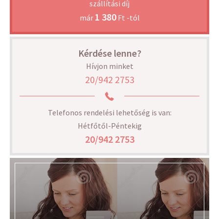
szállítási díj
1 380
már
Ft -tól
Kérdése lenne?
Hívjon minket
20/942 2753
Telefonos rendelési lehetőség is van:
Hétfőtől-Péntekig
20/942 2753