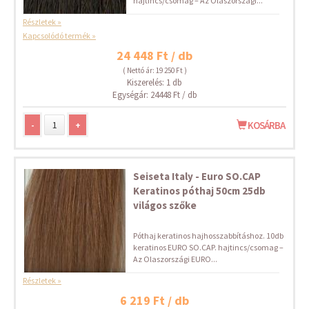
hajtincs/csomag – Az Olaszországi...
Részletek »
Kapcsolódó termék »
24 448 Ft / db
( Nettó ár: 19 250 Ft )
Kiszerelés: 1 db
Egységár: 24448 Ft / db
-
+
KOSÁRBA
Seiseta Italy - Euro SO.CAP
Keratinos póthaj 50cm 25db
világos szőke
Póthaj keratinos hajhosszabbításhoz. 10db
keratinos EURO SO.CAP. hajtincs/csomag –
Az Olaszországi EURO...
Részletek »
6 219 Ft / db