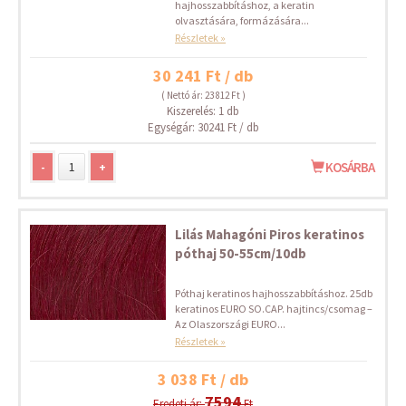
hajhosszabbításhoz, a keratin
olvasztására, formázására...
Részletek »
30 241 Ft / db
( Nettó ár: 23 812 Ft )
Kiszerelés: 1 db
Egységár: 30241 Ft / db
-
+
KOSÁRBA
Lilás Mahagóni Piros keratinos
póthaj 50-55cm/10db
Póthaj keratinos hajhosszabbításhoz. 25db
keratinos EURO SO.CAP. hajtincs/csomag –
Az Olaszországi EURO...
Részletek »
3 038 Ft / db
7594
Eredeti ár:
Ft