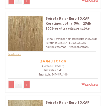
-
+
KOSÁRBA
Seiseta Italy - Euro SO.CAP
Keratinos póthaj 50cm 25db
1001-es ultra világos szőke
Póthaj keratinos hajhosszabbításhoz. 25db
keratinos SEISETA - EURO SO.CAP.
hajtincs/csomag – Az Olaszországi...
Részletek »
24 448 Ft / db
( Nettó ár: 19 250 Ft )
Kiszerelés: 1 db
Egységár: 24448 Ft / db
-
+
KOSÁRBA
Seiseta Italy - Euro SO.CAP