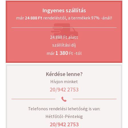
Ingyenes szállítás
már
24 888 Ft
rendeléstől, a termékek 97% -ánál!
24 888 Ft alatt
szállítási díj
1 380
már
Ft -tól
Kérdése lenne?
Hívjon minket
20/942 2753
Telefonos rendelési lehetőség is van:
Hétfőtől-Péntekig
20/942 2753