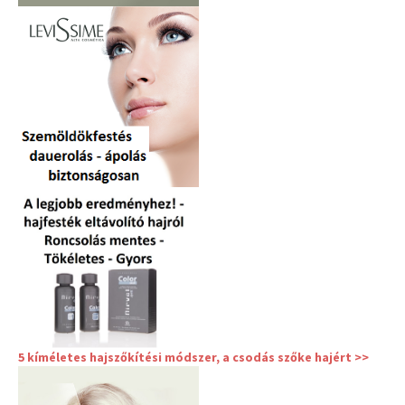
5 kíméletes hajszőkítési módszer, a csodás szőke hajért >>