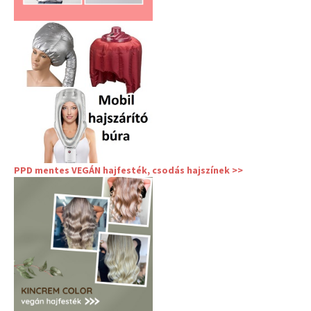
PPD mentes VEGÁN hajfesték, csodás hajszínek >>