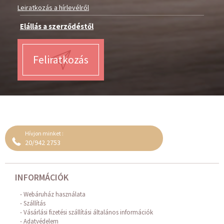
Leiratkozás a hírlevélről
Elállás a szerződéstől
Feliratkozás
Hívjon minket :
20/942 2753
INFORMÁCIÓK
Webáruház használata
Szállítás
Vásárlási fizetési szállítási általános információk
Adatvédelem