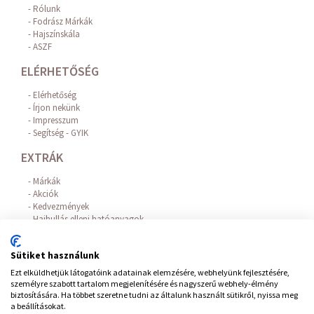
Rólunk
Fodrász Márkák
Hajszínskála
ASZF
ELÉRHETŐSÉG
Elérhetőség
Írjon nekünk
Impresszum
Segítség - GYIK
EXTRÁK
Márkák
Akciók
Kedvezmények
Hajhullás elleni hatóanyagok
Az Online Bankkártyás fizetést a BARION biztosítja!
FIÓKOM
Sütiket használunk
Ezt elküldhetjük látogatóink adatainak elemzésére, webhelyünk fejlesztésére,
Belépés / Regisztráció
személyre szabott tartalom megjelenítésére és nagyszerű webhely-élmény
Hírlevél feliratkozás
biztosítására. Ha többet szeretne tudni az általunk használt sütikről, nyissa meg
Elállás a szerződéstől
a beállításokat.