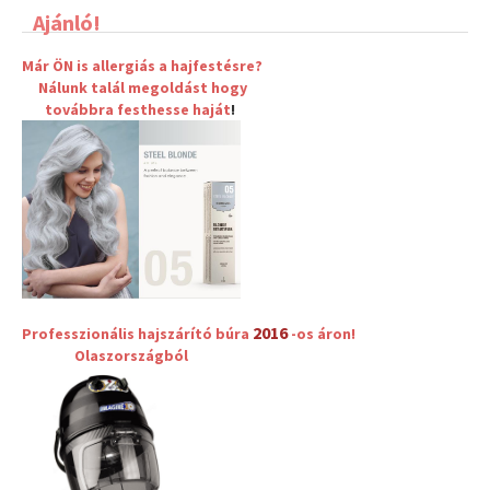
Ajánló!
Már ÖN is allergiás a hajfestésre?
Nálunk talál megoldást hogy
továbbra
festhesse haját
!
2016
Professzionális hajszárító búra
-os áron!
Olaszországból