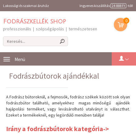
Lakossági és szakmai áruház
Ingyenes kiszállítás
24 888 Ft
-tól!
0
Fodrászkellék shop
professzionális | szépségápolás | természetesen
Toggle
navigation
Fodrászbútorok ajándékkal
A Fodrász bútoroknál, a fejmosók, fodrász székek között sok olyan
fodrászbútor található, amelyekhez magas minőségű ajándék
hajápolási terméket, vagy levásárolható utalványt is választhat.
Ezeket a termékeknél, egy legördülő menüben találja!
Irány a fodrászbútorok kategória->