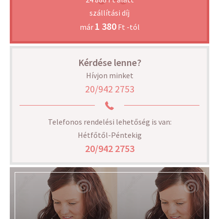
szállítási díj
1 380
már
Ft -tól
Kérdése lenne?
Hívjon minket
20/942 2753
Telefonos rendelési lehetőség is van:
Hétfőtől-Péntekig
20/942 2753