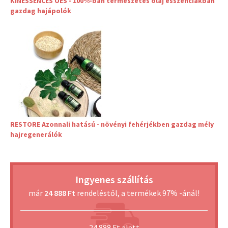
KINESSENCES OES - 100%-ban természetes olaj esszenciákban
gazdag hajápolók
RESTORE Azonnali hatású - növényi fehérjékben gazdag mély
hajregenerálók
Ingyenes szállítás
már
24 888 Ft
rendeléstől, a termékek 97% -ánál!
24 888 Ft alatt