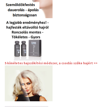
5 kíméletes hajszőkítési módszer, a csodás szőke hajért >>