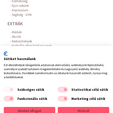
Elérhetőség
Írjon nekünk
Impresszum
Segítség - GYIK
EXTRÁK
Márkák
Akciók
Kedvezmények
Hajhullás elleni hatóanyagok
Az Online Bankkártyás fizetést a BARION biztosítja!
FIÓKOM
Sütiket használunk
Ezt elküldhetjük látogatóink adatainak elemzésére, webhelyünk fejlesztésére,
Belépés / Regisztráció
személyre szabott tartalom megjelenítésére és nagyszerű webhely-élmény
Hírlevél feliratkozás
biztosítására. Ha többet szeretne tudni az általunk használt sütikről, nyissa meg
Elállás a szerződéstől
a beállításokat.
Szükséges sütik
Statisztikai célú sütik
ÁSZF
/
Impresszum
/
Adatvédelem
/
Elállás a szerződéstől
Funkcionális sütik
Marketing célú sütik
Copyright © 2021 Fodrászkellék Bolt
Mindent elfogad
Módosít