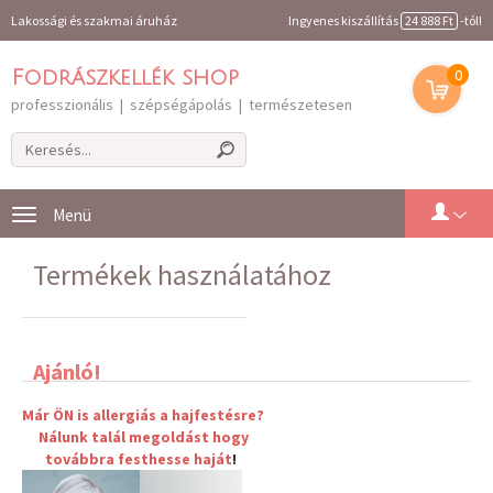
Lakossági és szakmai áruház
Ingyenes kiszállítás
24 888 Ft
-tól!
0
Fodrászkellék shop
professzionális | szépségápolás | természetesen
Toggle
navigation
Termékek használatához
Ajánló!
Már ÖN is allergiás a hajfestésre?
Nálunk talál megoldást hogy
továbbra
festhesse haját
!