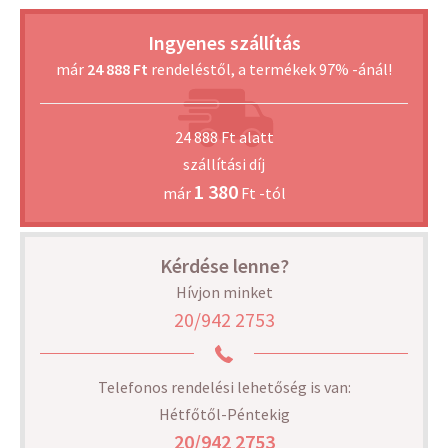
Ingyenes szállítás
már
24 888 Ft
rendeléstől, a termékek 97% -ánál!
24 888 Ft alatt
szállítási díj
1 380
már
Ft -tól
Kérdése lenne?
Hívjon minket
20/942 2753
Telefonos rendelési lehetőség is van:
Hétfőtől-Péntekig
20/942 2753