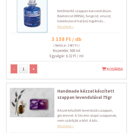
fertőtlenítő szappan koncentrátum.
Baktericid (MRSA), fungicid, virucid,
tuberkulocid hatású higiéniás...
Részletek »
3 158 Ft / db
( Nettó ár: 2 487 Ft )
Kiszerelés: 500 ml
Egységár: 6.32 Ft / ml
-
+
KOSÁRBA
Handmade kézzel készített
szappan levendulával 75gr
Kézzel készített levendulás szappan,
glicerinnel. A Glicerin alapú szappanok,
nem szárítják a bőrt. A bőr...
Részletek »