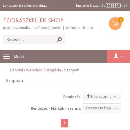
Lakossági és szakmai áruház
Ingyenes kiszállítás
24 888 Ft
-tól!
0
Fodrászkellék shop
professzionális | szépségápolás | természetesen
Toggle
navigation
Főoldal
/
Webshop
/
Drogéria
/ Szappan
Szappan
Név szerint
Rendezés:
Összes márka
Rendezés - Márkák - szerint:
1