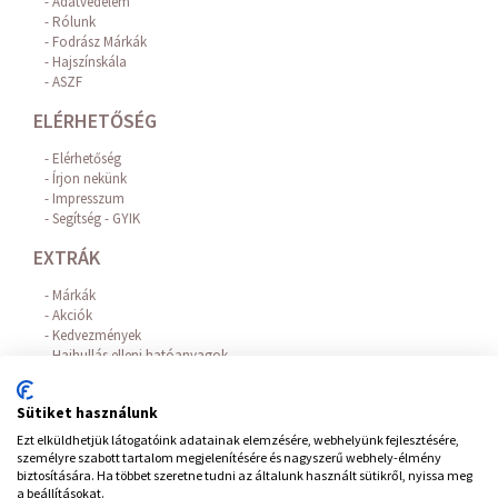
Adatvédelem
Rólunk
Fodrász Márkák
Hajszínskála
ASZF
ELÉRHETŐSÉG
Elérhetőség
Írjon nekünk
Impresszum
Segítség - GYIK
EXTRÁK
Márkák
Akciók
Kedvezmények
Hajhullás elleni hatóanyagok
Az Online Bankkártyás fizetést a BARION biztosítja!
FIÓKOM
Sütiket használunk
Ezt elküldhetjük látogatóink adatainak elemzésére, webhelyünk fejlesztésére,
Belépés / Regisztráció
személyre szabott tartalom megjelenítésére és nagyszerű webhely-élmény
Hírlevél feliratkozás
biztosítására. Ha többet szeretne tudni az általunk használt sütikről, nyissa meg
Elállás a szerződéstől
a beállításokat.