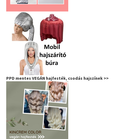
PPD mentes VEGÁN hajfesték, csodás hajszínek >>