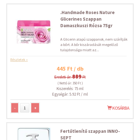
.Handmade Roses Nature
Glicerines Szappan
Damaszkuszi Rózsa 75gr
A Glicerin alapú szappanok, nem szárítják
a bőrt. A bőr kiszáradását megelőző
tulajdonsága miatt az...
Részletek »
445 Ft / db
889
Eredeti ár:
Ft
( Nettó ár: 350 Ft )
Kiszerelés: 75 ml
Egységár: 5.92 Ft / ml
-
+
KOSÁRBA
Fertőtlenítő szappan INNO-
SEPT