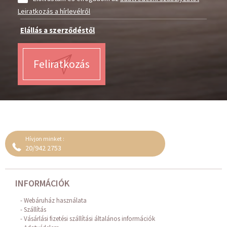
Leiratkozás a hírlevélről
Elállás a szerződéstől
Feliratkozás
Hívjon minket :
20/942 2753
INFORMÁCIÓK
Webáruház használata
Szállítás
Vásárlási fizetési szállítási általános információk