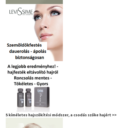
5 kíméletes hajszőkítési módszer, a csodás szőke hajért >>