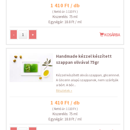
1 410 Ft / db
( Nettó ár: 1 110 Ft )
Kiszerelés: 75 ml
Egységár: 18.8 Ft / ml
-
+
KOSÁRBA
Handmade kézzel készített
szappan olivával 75gr
Kézzel készített olivás szappan, glicerinnel.
A Glicerin alapú szappanok, nem szárítják
a bőrt. A bőr...
Részletek »
1 410 Ft / db
( Nettó ár: 1 110 Ft )
Kiszerelés: 75 ml
Egységár: 18.8 Ft / ml