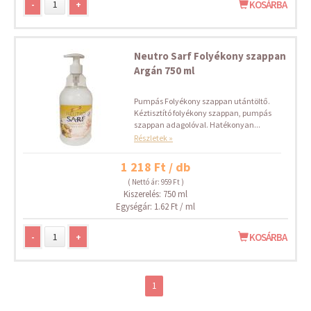
-
+
KOSÁRBA
Neutro Sarf Folyékony szappan
Argán 750 ml
Pumpás Folyékony szappan utántöltő.
Kéztisztító folyékony szappan, pumpás
szappan adagolóval. Hatékonyan...
Részletek »
1 218 Ft / db
( Nettó ár: 959 Ft )
Kiszerelés: 750 ml
Egységár: 1.62 Ft / ml
-
+
KOSÁRBA
1