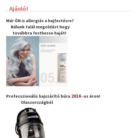
Ajánló!
Már ÖN is allergiás a hajfestésre?
Nálunk talál megoldást hogy
továbbra
festhesse haját
!
2016
Professzionális hajszárító búra
-os áron!
Olaszországból