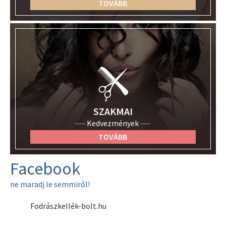
TOVÁBB
SZAKMAI
Kedvezmények
TOVÁBB
Facebook
ne maradj le semmiről!
Fodrászkellék-bolt.hu