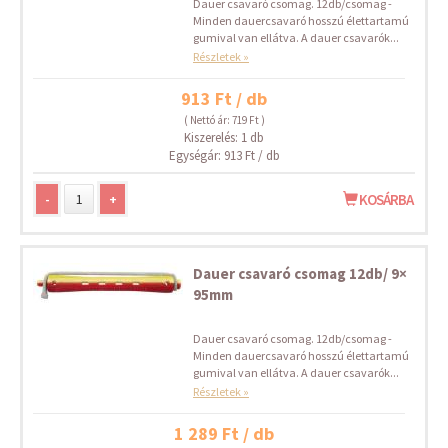
Dauer csavaró csomag. 12db/csomag -
Minden dauercsavaró hosszú élettartamú
gumival van ellátva. A dauer csavarók...
Részletek »
913 Ft / db
( Nettó ár: 719 Ft )
Kiszerelés: 1 db
Egységár: 913 Ft / db
-
+
KOSÁRBA
Dauer csavaró csomag 12db/ 9×
95mm
Dauer csavaró csomag. 12db/csomag -
Minden dauercsavaró hosszú élettartamú
gumival van ellátva. A dauer csavarók...
Részletek »
1 289 Ft / db