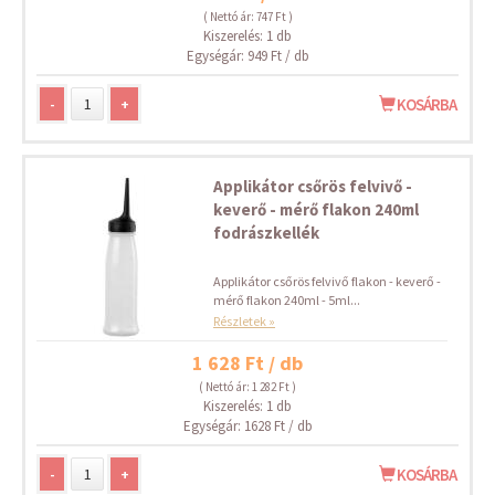
( Nettó ár: 747 Ft )
Kiszerelés: 1 db
Egységár: 949 Ft / db
-
+
KOSÁRBA
Applikátor csőrös felvivő -
keverő - mérő flakon 240ml
fodrászkellék
Applikátor csőrös felvivő flakon - keverő -
mérő flakon 240ml - 5ml...
Részletek »
1 628 Ft / db
( Nettó ár: 1 282 Ft )
Kiszerelés: 1 db
Egységár: 1628 Ft / db
-
+
KOSÁRBA