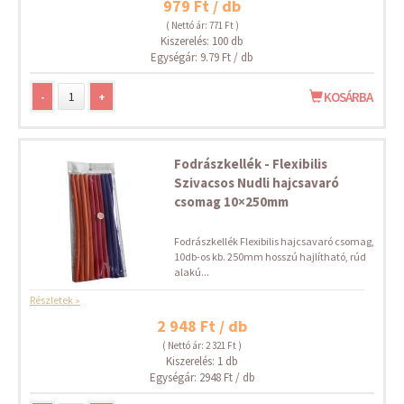
979 Ft / db
( Nettó ár: 771 Ft )
Kiszerelés: 100 db
Egységár: 9.79 Ft / db
-
+
KOSÁRBA
Fodrászkellék - Flexibilis
Szivacsos Nudli hajcsavaró
csomag 10×250mm
Fodrászkellék Flexibilis hajcsavaró csomag,
10db-os kb. 250mm hosszú hajlítható, rúd
alakú...
Részletek »
2 948 Ft / db
( Nettó ár: 2 321 Ft )
Kiszerelés: 1 db
Egységár: 2948 Ft / db