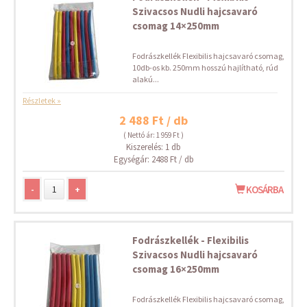
Szivacsos Nudli hajcsavaró
csomag 14×250mm
Fodrászkellék Flexibilis hajcsavaró csomag,
10db-os kb. 250mm hosszú hajlítható, rúd
alakú...
Részletek »
2 488 Ft / db
( Nettó ár: 1 959 Ft )
Kiszerelés: 1 db
Egységár: 2488 Ft / db
-
+
KOSÁRBA
Fodrászkellék - Flexibilis
Szivacsos Nudli hajcsavaró
csomag 16×250mm
Fodrászkellék Flexibilis hajcsavaró csomag,