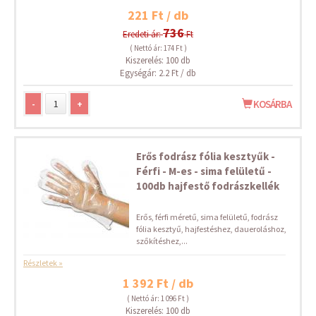
221 Ft / db
736
Eredeti ár:
Ft
( Nettó ár: 174 Ft )
Kiszerelés: 100 db
Egységár: 2.2 Ft / db
-
+
KOSÁRBA
Erős fodrász fólia kesztyűk -
Férfi - M-es - sima felületű -
100db hajfestő fodrászkellék
Erős, férfi méretű, sima felületű, fodrász
fólia kesztyű, hajfestéshez, daueroláshoz,
szőkítéshez,...
Részletek »
1 392 Ft / db
( Nettó ár: 1 096 Ft )
Kiszerelés: 100 db