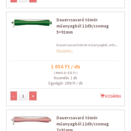
Dauercsavaró tömör
műanyagból 12db/csomag
5×91mm
Dauercsavaró tömör műanyagból, erős...
Részletek »
1 056 Ft / db
( Nettó ár: 831 Ft )
Kiszerelés: 1 db
Egységár: 1056 Ft / db
-
+
KOSÁRBA
Dauercsavaró tömör
műanyagból 12db/csomag
7×91mm