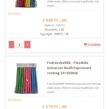
10db-os kb. 250mm hosszú hajlítható, rúd
alakú...
Részletek »
2 948 Ft / db
( Nettó ár: 2 321 Ft )
Kiszerelés: 1 db
Egységár: 2948 Ft / db
-
+
KOSÁRBA
Fodrászkellék - Flexibilis
Szivacsos Nudli hajcsavaró
csomag 18×250mm
Fodrászkellék Flexibilis hajcsavaró csomag,
10db-os kb. 250mm hosszú hajlítható, rúd
alakú...
Részletek »
3 179 Ft / db