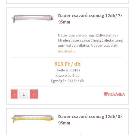
Dauer csavaró csomag 12db/ 7×
95mm
Dauer csavaró csomag. 12db/csomag -
Minden dauercsavaró hosszú élettartamú
gumival van ellátva. A dauer csavarók...
Részletek »
913 Ft / db
( Nettó ár: 719 Ft )
Kiszerelés: 1 db
Egységár: 913 Ft / db
-
+
KOSÁRBA
Dauer csavaró csomag 12db/ 8×
95mm