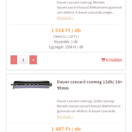
Dauer csavaró csomag. Minden
dauercsavaró hosszú élettartamú gumival
van ellátva. A dauer csavarók üreges...
Részletek »
1 558 Ft / db
( Nettó ár: 1 227 Ft )
Kiszerelés: 1 db
Egységár: 1558 Ft / db
-
+
KOSÁRBA
Dauer csavaró csomag 12db/ 16×
95mm
Dauer csavaró csomag. 12db/csomag -
Minden dauercsavaró hosszú élettartamú
gumival van ellátva. A dauer csavarók...
Részletek »
1 487 Ft / db