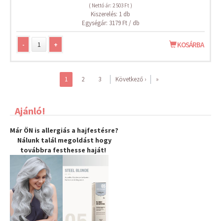
( Nettó ár: 2 503 Ft )
Kiszerelés: 1 db
Egységár: 3179 Ft / db
-
+
KOSÁRBA
1
2
3
Következő ›
»
Ajánló!
Már ÖN is allergiás a hajfestésre?
Nálunk talál megoldást hogy
továbbra
festhesse haját
!