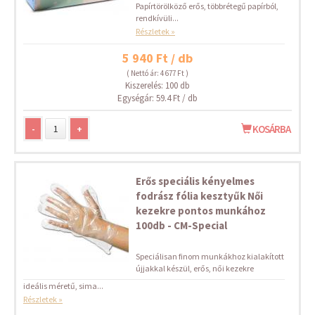
Papírtörölköző erős, többrétegű papírból,
rendkívüli...
Részletek »
5 940 Ft / db
( Nettó ár: 4 677 Ft )
Kiszerelés: 100 db
Egységár: 59.4 Ft / db
-
+
KOSÁRBA
Erős speciális kényelmes
fodrász fólia kesztyűk Női
kezekre pontos munkához
100db - CM-Special
Speciálisan finom munkákhoz kialakított
újjakkal készül, erős, női kezekre
ideális méretű, sima...
Részletek »