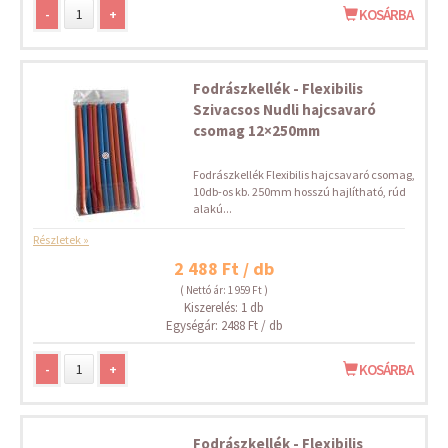
-
+
KOSÁRBA
Fodrászkellék - Flexibilis
Szivacsos Nudli hajcsavaró
csomag 12×250mm
Fodrászkellék Flexibilis hajcsavaró csomag,
10db-os kb. 250mm hosszú hajlítható, rúd
alakú...
Részletek »
2 488 Ft / db
( Nettó ár: 1 959 Ft )
Kiszerelés: 1 db
Egységár: 2488 Ft / db
-
+
KOSÁRBA
Fodrászkellék - Flexibilis