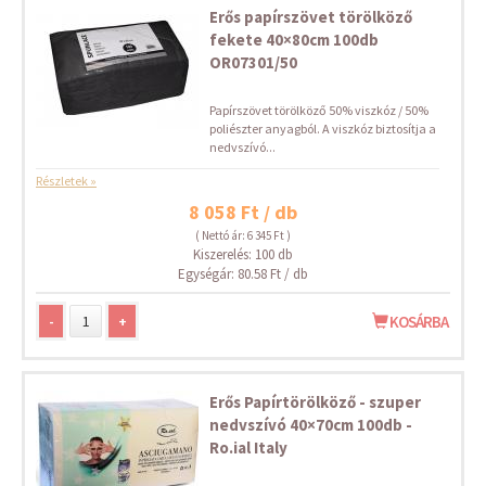
Erős papírszövet törölköző
fekete 40×80cm 100db
OR07301/50
Papírszövet törölköző 50% viszkóz / 50%
poliészter anyagból. A viszkóz biztosítja a
nedvszívó...
Részletek »
8 058 Ft / db
( Nettó ár: 6 345 Ft )
Kiszerelés: 100 db
Egységár: 80.58 Ft / db
-
+
KOSÁRBA
Erős Papírtörölköző - szuper
nedvszívó 40×70cm 100db -
Ro.ial Italy