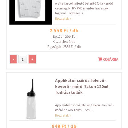
A Vitalfarco hajfestő beterítő fólia kendő
csomag, NHP - PPD mentes hajfesték
logóval. Többször is...
Részletek »
2 558 Ft / db
( Nettó ár: 2 014 Ft )
Kiszerelés: 1 db
Egységár: 2558 Ft / db
-
+
KOSÁRBA
Applikátor csőrös felvivő -
keverő - mérő flakon 120ml
fodrászkellék
Applikátor csőrös felvivő flakon - keverő -
mérő flakon 120ml - 5ml...
Részletek »
949 Ft / db