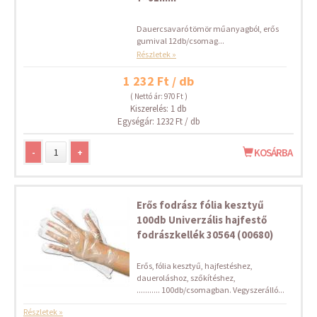
Dauercsavaró tömör műanyagból, erős
gumival 12db/csomag...
Részletek »
1 232 Ft / db
( Nettó ár: 970 Ft )
Kiszerelés: 1 db
Egységár: 1232 Ft / db
-
+
KOSÁRBA
Erős fodrász fólia kesztyű
100db Univerzális hajfestő
fodrászkellék 30564 (00680)
Erős, fólia kesztyű, hajfestéshez,
daueroláshoz, szőkítéshez,
........... 100db/csomagban. Vegyszerálló...
Részletek »