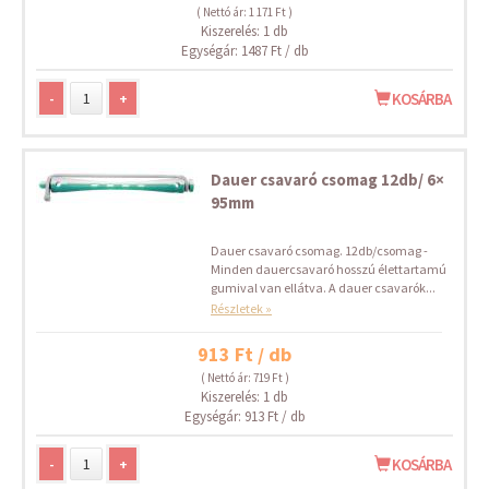
( Nettó ár: 1 171 Ft )
Kiszerelés: 1 db
Egységár: 1487 Ft / db
-
+
KOSÁRBA
Dauer csavaró csomag 12db/ 6×
95mm
Dauer csavaró csomag. 12db/csomag -
Minden dauercsavaró hosszú élettartamú
gumival van ellátva. A dauer csavarók...
Részletek »
913 Ft / db
( Nettó ár: 719 Ft )
Kiszerelés: 1 db
Egységár: 913 Ft / db
-
+
KOSÁRBA