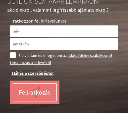
UGYE ÖN SEM AKAR LEMARADNI
akcióinkról, valamint legfrissebb ajánlatainkról?
Iratkozzon fel hírlevelünkre
Elolvastam és elfogadom az
adatvédelmi szabályzatot
Leiratkozás a hírlevélről
Elállás a szerződéstől
Feliratkozás