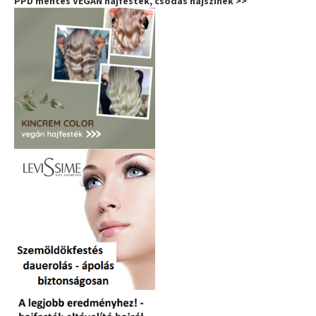
PPD mentes VEGÁN hajfesték, csodás hajszínek >>