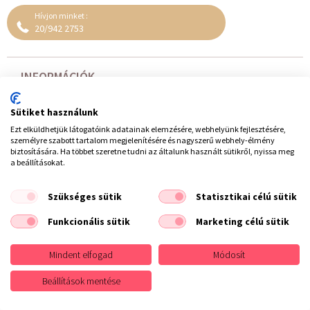
Hívjon minket :
20/942 2753
INFORMÁCIÓK
Webáruház használata
Sütiket használunk
Szállítás
Vásárlási fizetési szállítási általános információk
Ezt elküldhetjük látogatóink adatainak elemzésére, webhelyünk fejlesztésére,
Adatvédelem
személyre szabott tartalom megjelenítésére és nagyszerű webhely-élmény
Rólunk
biztosítására. Ha többet szeretne tudni az általunk használt sütikről, nyissa meg
Fodrász Márkák
a beállításokat.
Hajszínskála
ASZF
Szükséges sütik
Statisztikai célú sütik
ELÉRHETŐSÉG
Funkcionális sütik
Marketing célú sütik
Elérhetőség
Írjon nekünk
Mindent elfogad
Módosít
Impresszum
Segítség - GYIK
Beállítások mentése
EXTRÁK