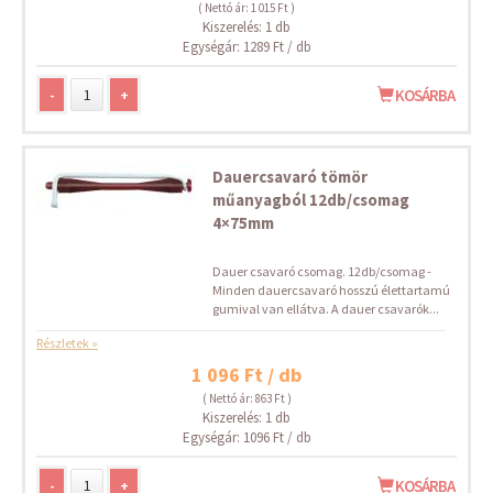
( Nettó ár: 1 015 Ft )
Kiszerelés: 1 db
Egységár: 1289 Ft / db
-
+
KOSÁRBA
Dauercsavaró tömör
műanyagból 12db/csomag
4×75mm
Dauer csavaró csomag. 12db/csomag -
Minden dauercsavaró hosszú élettartamú
gumival van ellátva. A dauer csavarók...
Részletek »
1 096 Ft / db
( Nettó ár: 863 Ft )
Kiszerelés: 1 db
Egységár: 1096 Ft / db
-
+
KOSÁRBA