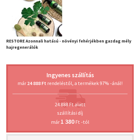
RESTORE Azonnali hatású - növényi fehérjékben gazdag mély
hajregenerálók
Ingyenes szállítás
már
24 888 Ft
rendeléstől, a termékek 97% -ánál!
24 888 Ft alatt
szállítási díj
1 380
már
Ft -tól