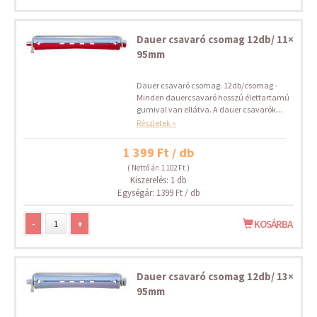
Dauer csavaró csomag 12db/ 11×
95mm
Dauer csavaró csomag. 12db/csomag -
Minden dauercsavaró hosszú élettartamú
gumival van ellátva. A dauer csavarók...
Részletek »
1 399 Ft / db
( Nettó ár: 1 102 Ft )
Kiszerelés: 1 db
Egységár: 1399 Ft / db
-
+
KOSÁRBA
Dauer csavaró csomag 12db/ 13×
95mm