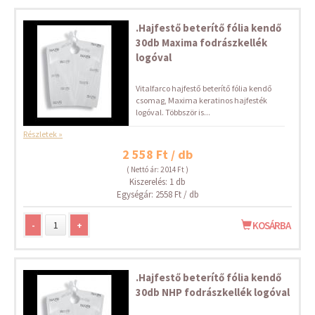
.Hajfestő beterítő fólia kendő
30db Maxima fodrászkellék
logóval
Vitalfarco hajfestő beterítő fólia kendő
csomag, Maxima keratinos hajfesték
logóval. Többször is...
Részletek »
2 558 Ft / db
( Nettó ár: 2 014 Ft )
Kiszerelés: 1 db
Egységár: 2558 Ft / db
-
+
KOSÁRBA
.Hajfestő beterítő fólia kendő
30db NHP fodrászkellék logóval