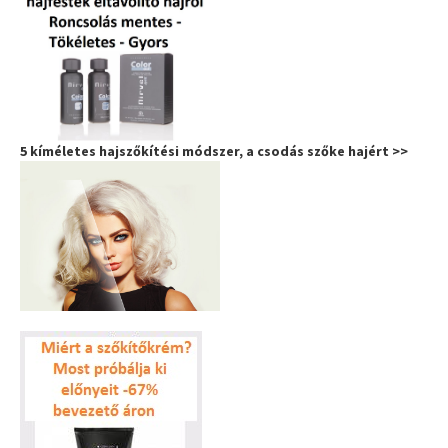
5 kíméletes hajszőkítési módszer, a csodás szőke hajért >>