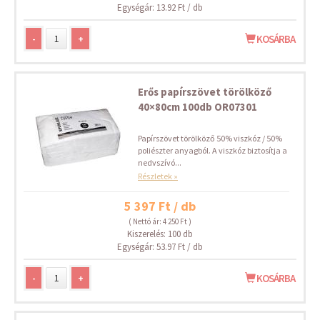
Egységár: 13.92 Ft / db
-
+
KOSÁRBA
Erős papírszövet törölköző
40×80cm 100db OR07301
Papírszövet törölköző 50% viszkóz / 50%
poliészter anyagból. A viszkóz biztosítja a
nedvszívó...
Részletek »
5 397 Ft / db
( Nettó ár: 4 250 Ft )
Kiszerelés: 100 db
Egységár: 53.97 Ft / db
-
+
KOSÁRBA