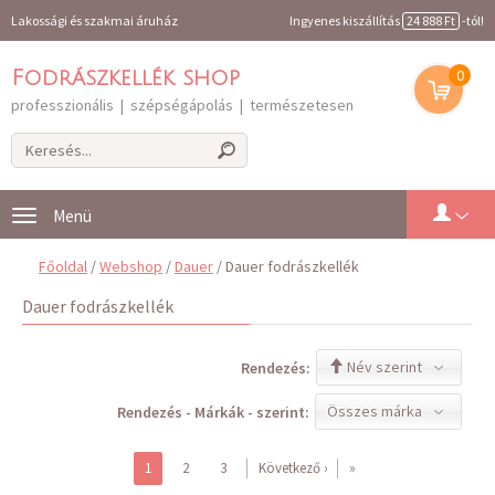
Lakossági és szakmai áruház
Ingyenes kiszállítás
24 888 Ft
-tól!
0
Fodrászkellék shop
professzionális | szépségápolás | természetesen
Toggle
navigation
Főoldal
/
Webshop
/
Dauer
/ Dauer fodrászkellék
Dauer fodrászkellék
Név szerint
Rendezés:
Összes márka
Rendezés - Márkák - szerint:
1
2
3
Következő ›
»