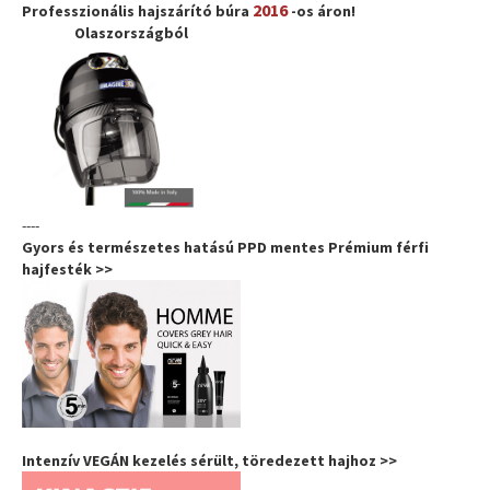
2016
Professzionális hajszárító búra
-os áron!
Olaszországból
----
Gyors és természetes hatású PPD mentes Prémium férfi
hajfesték >>
Intenzív VEGÁN kezelés sérült, töredezett hajhoz >>