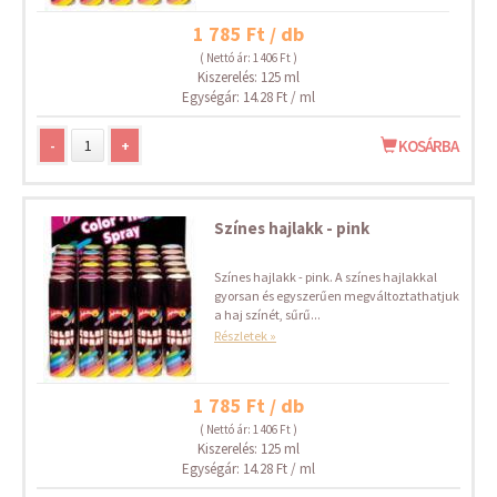
1 785 Ft / db
( Nettó ár: 1 406 Ft )
Kiszerelés: 125 ml
Egységár: 14.28 Ft / ml
-
+
KOSÁRBA
Színes hajlakk - pink
Színes hajlakk - pink. A színes hajlakkal
gyorsan és egyszerűen megváltoztathatjuk
a haj színét, sűrű...
Részletek »
1 785 Ft / db
( Nettó ár: 1 406 Ft )
Kiszerelés: 125 ml
Egységár: 14.28 Ft / ml