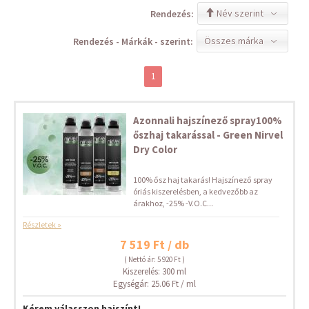
Név szerint
Rendezés:
Összes márka
Rendezés - Márkák - szerint:
1
Azonnali hajszínező spray100%
őszhaj takarással - Green Nirvel
Dry Color
100% ősz haj takarás! Hajszínező spray
óriás kiszerelésben, a kedvezőbb az
árakhoz, -25% -V.O.C...
Részletek »
7 519 Ft / db
( Nettó ár: 5 920 Ft )
Kiszerelés: 300 ml
Egységár: 25.06 Ft / ml
Kérem válasszon hajszínt!