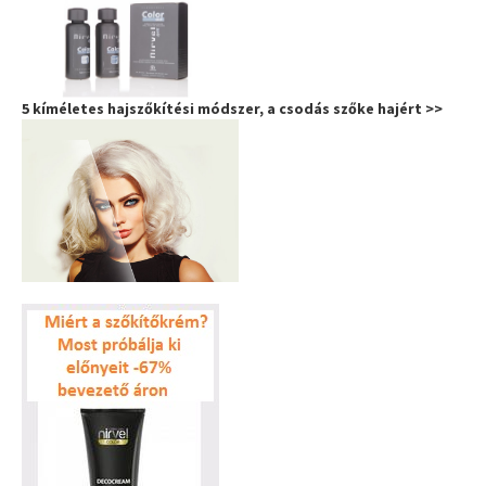
5 kíméletes hajszőkítési módszer, a csodás szőke hajért >>