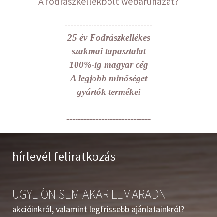
A fodrászkellékbolt webáruházat?
------------------------------
25 év Fodrászkellékes
szakmai tapasztalat
100%-ig magyar cég
A legjobb minőséget
gyártók termékei
-----------------------------
hírlevél feliratkozás
UGYE ÖN SEM AKAR LEMARADNI
akcióinkról, valamint legfrissebb ajánlatainkról?