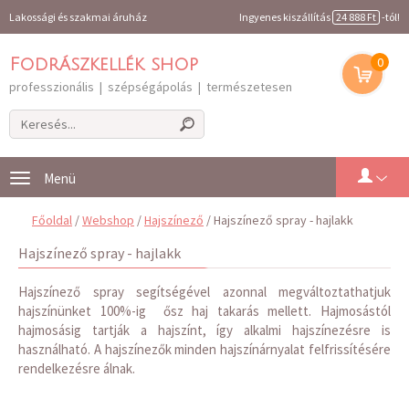
Lakossági és szakmai áruház
Ingyenes kiszállítás
24 888 Ft
-tól!
0
Fodrászkellék shop
professzionális | szépségápolás | természetesen
Toggle
navigation
Főoldal
/
Webshop
/
Hajszínező
/ Hajszínező spray - hajlakk
Hajszínező spray - hajlakk
Hajszínező spray segítségével azonnal megváltoztathatjuk
hajszínünket 100%-ig ősz haj takarás mellett. Hajmosástól
hajmosásig tartják a hajszínt, így alkalmi hajszínezésre is
használható. A hajszínezők minden hajszínárnyalat felfrissítésére
rendelkezésre álnak.