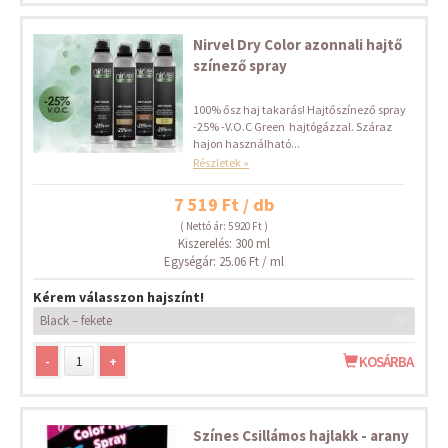
Nirvel Dry Color azonnali hajtő
színező spray
100% ősz haj takarás! Hajtőszínező spray
-25% -V.O.C Green hajtógázzal. Száraz
hajon használható...
Részletek »
7 519 Ft / db
( Nettó ár: 5 920 Ft )
Kiszerelés: 300 ml
Egységár: 25.06 Ft / ml
Kérem válasszon hajszínt!
-
+
KOSÁRBA
Színes Csillámos hajlakk - arany