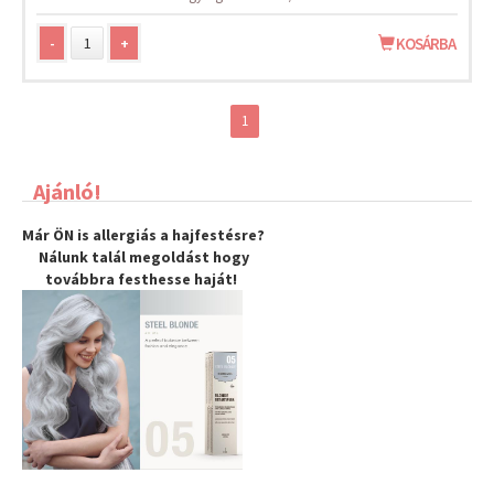
-
+
KOSÁRBA
1
Ajánló!
Már ÖN is allergiás a hajfestésre?
Nálunk talál megoldást hogy
továbbra
festhesse haját
!