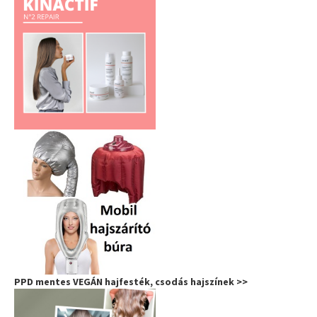
PPD mentes VEGÁN hajfesték, csodás hajszínek >>