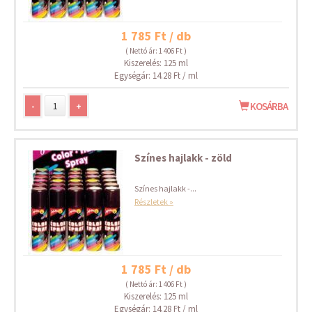
1 785 Ft / db
( Nettó ár: 1 406 Ft )
Kiszerelés: 125 ml
Egységár: 14.28 Ft / ml
-
+
KOSÁRBA
Színes hajlakk - zöld
Színes hajlakk -...
Részletek »
1 785 Ft / db
( Nettó ár: 1 406 Ft )
Kiszerelés: 125 ml
Egységár: 14.28 Ft / ml