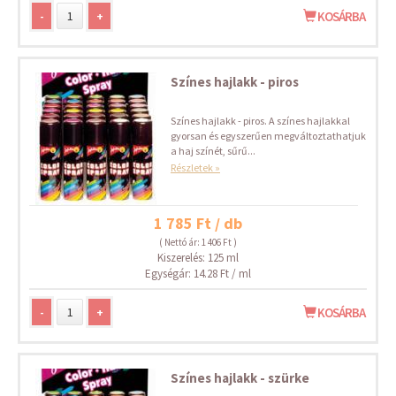
-
+
KOSÁRBA
Színes hajlakk - piros
Színes hajlakk - piros. A színes hajlakkal
gyorsan és egyszerűen megváltoztathatjuk
a haj színét, sűrű...
Részletek »
1 785 Ft / db
( Nettó ár: 1 406 Ft )
Kiszerelés: 125 ml
Egységár: 14.28 Ft / ml
-
+
KOSÁRBA
Színes hajlakk - szürke