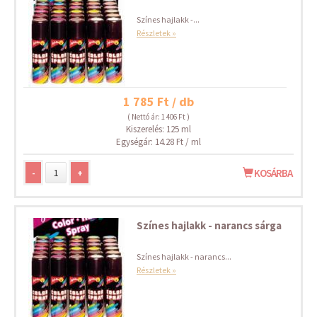
Színes hajlakk -...
Részletek »
1 785 Ft / db
( Nettó ár: 1 406 Ft )
Kiszerelés: 125 ml
Egységár: 14.28 Ft / ml
-
+
KOSÁRBA
Színes hajlakk - narancs sárga
Színes hajlakk - narancs...
Részletek »