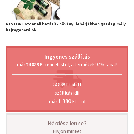
RESTORE Azonnali hatású - növényi fehérjékben gazdag mély
hajregenerálók
Ingyenes szállítás
már
24 888 Ft
rendeléstől, a termékek 97% -ánál!
24 888 Ft alatt
szállítási díj
1 380
már
Ft -tól
Kérdése lenne?
Hívjon minket