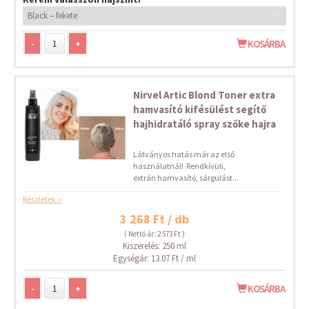
-
+
KOSÁRBA
Nirvel Artic Blond Toner extra
hamvasító kifésülést segítő
hajhidratáló spray szőke hajra
Látványos hatás már az első
használatnál! Rendkívüli,
extrán hamvasító, sárgulást...
Részletek »
3 268 Ft / db
( Nettó ár: 2 573 Ft )
Kiszerelés: 250 ml
Egységár: 13.07 Ft / ml
-
+
KOSÁRBA