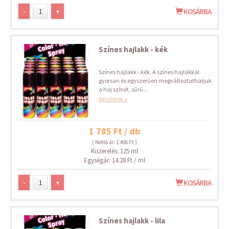
-
+
KOSÁRBA
Színes hajlakk - kék
Színes hajlakk - kék. A színes hajlakkal
gyorsan és egyszerűen megváltoztathatjuk
a haj színét, sűrű...
Részletek »
1 785 Ft / db
( Nettó ár: 1 406 Ft )
Kiszerelés: 125 ml
Egységár: 14.28 Ft / ml
-
+
KOSÁRBA
Színes hajlakk - lila