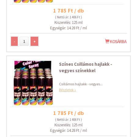
1 785 Ft / db
( Nettó ár: 1 406 Ft )
Kiszerelés: 125 ml
Egységár: 14.28 Ft / ml
-
+
KOSÁRBA
Színes Csillámos hajlakk -
vegyes színekkel
Csillámos hajlakk - vegyes...
Részletek »
1 785 Ft / db
( Nettó ár: 1 406 Ft )
Kiszerelés: 125 ml
Egységár: 14.28 Ft / ml