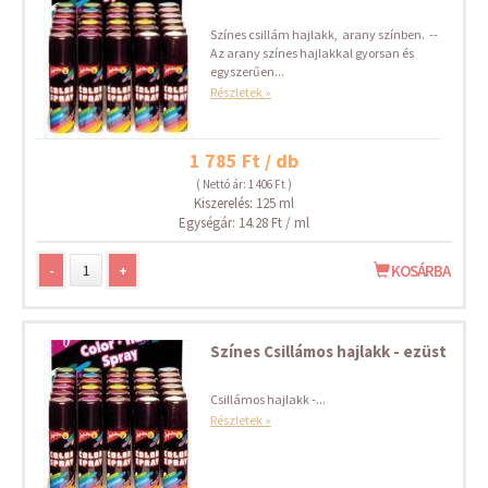
Színes csillám hajlakk, arany színben. --
Az arany színes hajlakkal gyorsan és
egyszerűen...
Részletek »
1 785 Ft / db
( Nettó ár: 1 406 Ft )
Kiszerelés: 125 ml
Egységár: 14.28 Ft / ml
-
+
KOSÁRBA
Színes Csillámos hajlakk - ezüst
Csillámos hajlakk -...
Részletek »