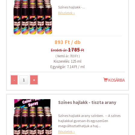
Színes hajlakk -...
Részletek »
893 Ft / db
1785
Eredeti ár:
Ft
( Nettó ár: 703 Ft )
Kiszerelés: 125 ml
Egységár: 7.14 Ft / ml
-
+
KOSÁRBA
Színes hajlakk - tiszta arany
Színes hajlakk arany színben. -- A színes
hajlakkal gyorsan és egyszerűen
megváltoztathatjuk a haj...
Részletek »