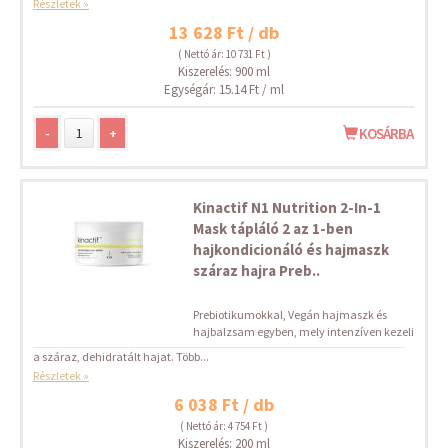
Részletek »
13 628 Ft / db
( Nettó ár: 10 731 Ft )
Kiszerelés: 900 ml
Egységár: 15.14 Ft / ml
-
+
KOSÁRBA
Kinactif N1 Nutrition 2-In-1
Mask tápláló 2 az 1-ben
hajkondicionáló és hajmaszk
száraz hajra Preb..
Prebiotikumokkal, Vegán hajmaszk és
hajbalzsam egyben, mely intenzíven kezeli
a száraz, dehidratált hajat. Több...
Részletek »
6 038 Ft / db
( Nettó ár: 4 754 Ft )
Kiszerelés: 200 ml