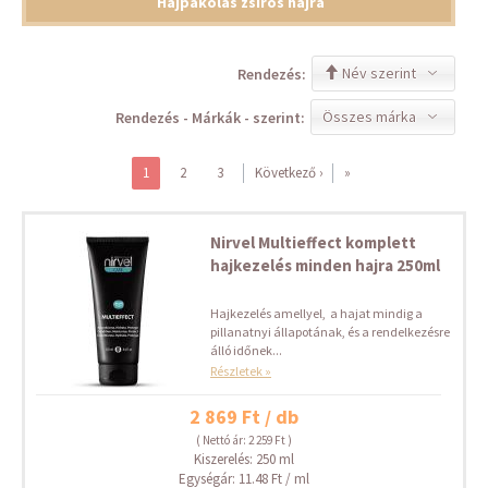
Hajpakolás zsíros hajra
Név szerint
Rendezés:
Összes márka
Rendezés - Márkák - szerint:
1
2
3
Következő ›
»
Nirvel Multieffect komplett
hajkezelés minden hajra 250ml
Hajkezelés amellyel, a hajat mindig a
pillanatnyi állapotának, és a rendelkezésre
álló időnek...
Részletek »
2 869 Ft / db
( Nettó ár: 2 259 Ft )
Kiszerelés: 250 ml
Egységár: 11.48 Ft / ml