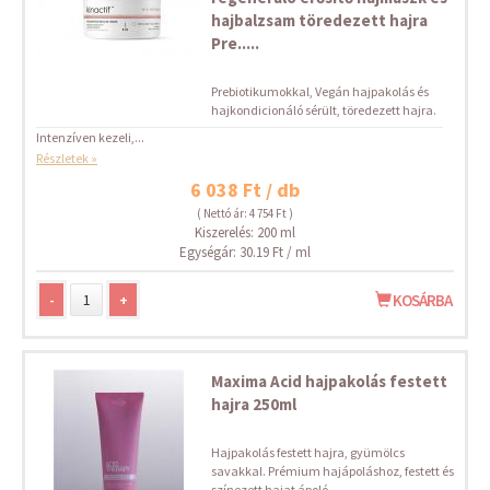
hajbalzsam töredezett hajra
Pre.....
Prebiotikumokkal, Vegán hajpakolás és
hajkondicionáló sérült, töredezett hajra.
Intenzíven kezeli,...
Részletek »
6 038 Ft / db
( Nettó ár: 4 754 Ft )
Kiszerelés: 200 ml
Egységár: 30.19 Ft / ml
-
+
KOSÁRBA
Maxima Acid hajpakolás festett
hajra 250ml
Hajpakolás festett hajra, gyümölcs
savakkal. Prémium hajápoláshoz, festett és
színezett hajat ápoló...