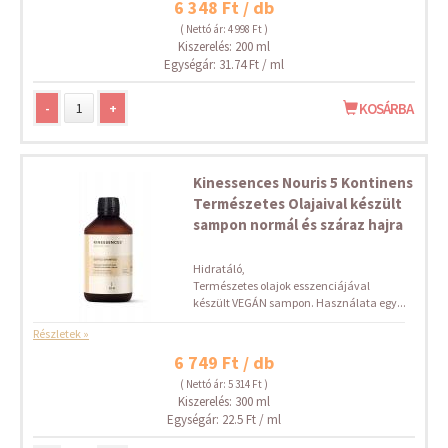
6 348 Ft / db
( Nettó ár: 4 998 Ft )
Kiszerelés: 200 ml
Egységár: 31.74 Ft / ml
-
+
KOSÁRBA
Kinessences Nouris 5 Kontinens
Természetes Olajaival készült
sampon normál és száraz hajra
Hidratáló,
Természetes olajok esszenciájával
készült VEGÁN sampon. Használata egy...
Részletek »
6 749 Ft / db
( Nettó ár: 5 314 Ft )
Kiszerelés: 300 ml
Egységár: 22.5 Ft / ml