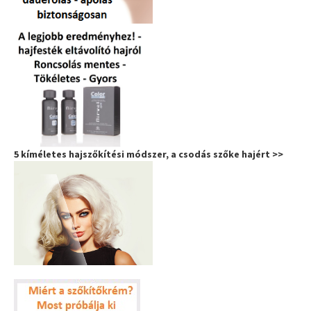
5 kíméletes hajszőkítési módszer, a csodás szőke hajért >>