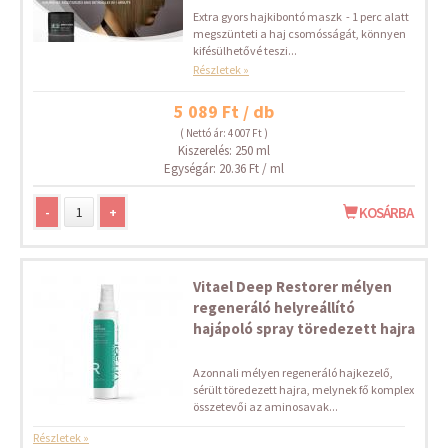
Extra gyors hajkibontó maszk - 1 perc alatt
megszünteti a haj csomósságát, könnyen
kifésülhetővé teszi...
Részletek »
5 089 Ft / db
( Nettó ár: 4 007 Ft )
Kiszerelés: 250 ml
Egységár: 20.36 Ft / ml
-
+
KOSÁRBA
Vitael Deep Restorer mélyen
regeneráló helyreállító
hajápoló spray töredezett hajra
Azonnali mélyen regeneráló hajkezelő,
sérült töredezett hajra, melynek fő komplex
összetevői az aminosavak...
Részletek »