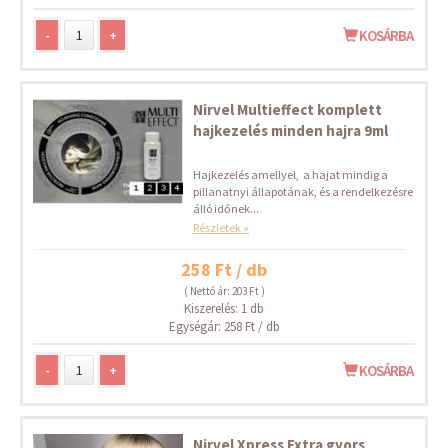
-
+
KOSÁRBA
Nirvel Multieffect komplett
hajkezelés minden hajra 9ml
Hajkezelés amellyel, a hajat mindig a
pillanatnyi állapotának, és a rendelkezésre
álló időnek...
Részletek »
258 Ft / db
( Nettó ár: 203 Ft )
Kiszerelés: 1 db
Egységár: 258 Ft / db
-
+
KOSÁRBA
Nirvel Xpress Extra gyors