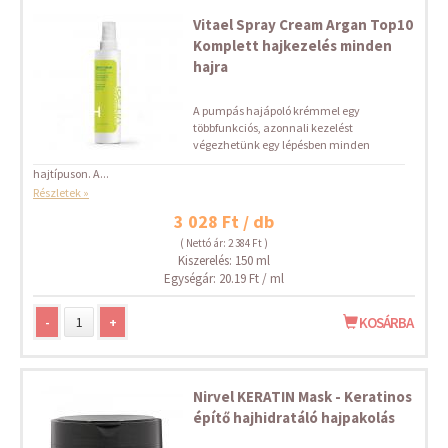
Vitael Spray Cream Argan Top10
Komplett hajkezelés minden
hajra
A pumpás hajápoló krémmel egy
többfunkciós, azonnali kezelést
végezhetünk egy lépésben minden
hajtípuson. A...
Részletek »
3 028 Ft / db
( Nettó ár: 2 384 Ft )
Kiszerelés: 150 ml
Egységár: 20.19 Ft / ml
-
+
KOSÁRBA
Nirvel KERATIN Mask - Keratinos
építő hajhidratáló hajpakolás