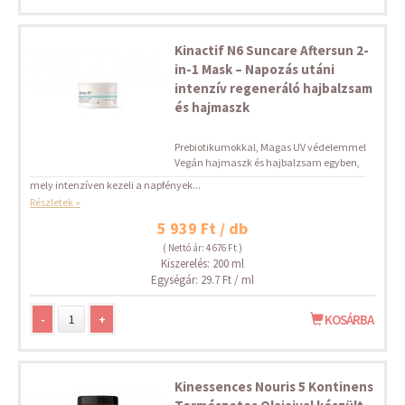
Kinactif N6 Suncare Aftersun 2-
in-1 Mask – Napozás utáni
intenzív regeneráló hajbalzsam
és hajmaszk
Prebiotikumokkal, Magas UV védelemmel
Vegán hajmaszk és hajbalzsam egyben,
mely intenzíven kezeli a napfények...
Részletek »
5 939 Ft / db
( Nettó ár: 4 676 Ft )
Kiszerelés: 200 ml
Egységár: 29.7 Ft / ml
-
+
KOSÁRBA
Kinessences Nouris 5 Kontinens