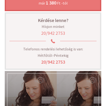
1 380
már
Ft -tól
Kérdése lenne?
Hívjon minket
20/942 2753
Telefonos rendelési lehetőség is van:
Hétfőtől-Péntekig
20/942 2753