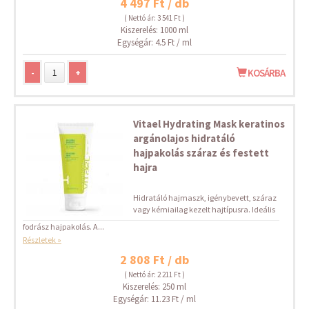
4 497 Ft / db
( Nettó ár: 3 541 Ft )
Kiszerelés: 1000 ml
Egységár: 4.5 Ft / ml
-
+
KOSÁRBA
Vitael Hydrating Mask keratinos
argánolajos hidratáló
hajpakolás száraz és festett
hajra
Hidratáló hajmaszk, igénybevett, száraz
vagy kémiailag kezelt hajtípusra. Ideális
fodrász hajpakolás. A...
Részletek »
2 808 Ft / db
( Nettó ár: 2 211 Ft )
Kiszerelés: 250 ml
Egységár: 11.23 Ft / ml