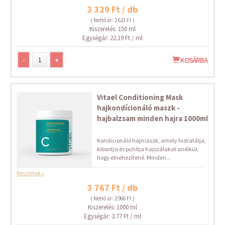
3 329 Ft / db
( Nettó ár: 2 621 Ft )
Kiszerelés: 150 ml
Egységár: 22.19 Ft / ml
-
+
KOSÁRBA
Vitael Conditioning Mask
hajkondícionáló maszk -
hajbalzsam minden hajra 1000ml
Kondicionáló hajmaszk, amely hidratálja,
kibontja és puhítja hajszálakat anélkül,
hogy elnehezítené. Minden...
Részletek »
3 767 Ft / db
( Nettó ár: 2 966 Ft )
Kiszerelés: 1000 ml
Egységár: 3.77 Ft / ml