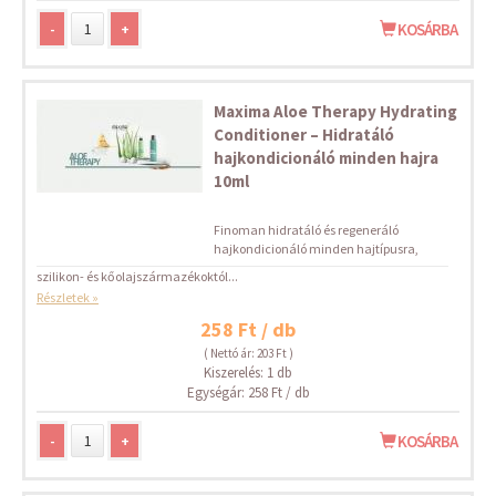
-
+
KOSÁRBA
Maxima Aloe Therapy Hydrating
Conditioner – Hidratáló
hajkondicionáló minden hajra
10ml
Finoman hidratáló és regeneráló
hajkondicionáló minden hajtípusra,
szilikon- és kőolajszármazékoktól...
Részletek »
258 Ft / db
( Nettó ár: 203 Ft )
Kiszerelés: 1 db
Egységár: 258 Ft / db
-
+
KOSÁRBA