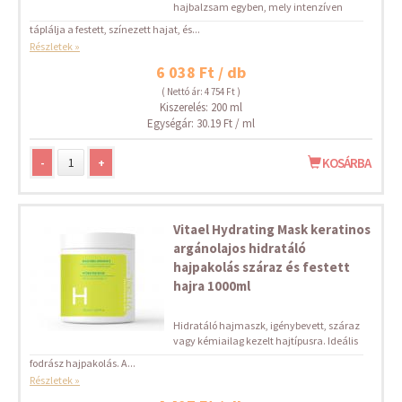
hajbalzsam egyben, mely intenzíven
táplálja a festett, színezett hajat, és...
Részletek »
6 038 Ft / db
( Nettó ár: 4 754 Ft )
Kiszerelés: 200 ml
Egységár: 30.19 Ft / ml
-
+
KOSÁRBA
Vitael Hydrating Mask keratinos
argánolajos hidratáló
hajpakolás száraz és festett
hajra 1000ml
Hidratáló hajmaszk, igénybevett, száraz
vagy kémiailag kezelt hajtípusra. Ideális
fodrász hajpakolás. A...
Részletek »