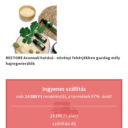
RESTORE Azonnali hatású - növényi fehérjékben gazdag mély
hajregenerálók
Ingyenes szállítás
már
24 888 Ft
rendeléstől, a termékek 97% -ánál!
24 888 Ft alatt
szállítási díj