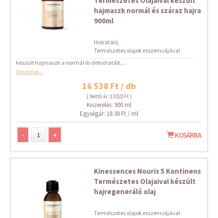
Természetes Olajaival készült
hajmaszk normál és száraz hajra
900ml
Hidratáló,
Természetes olajok esszenciájával
készült hajmaszk a normál és dehidratált,...
Részletek »
16 538 Ft / db
( Nettó ár: 13 022 Ft )
Kiszerelés: 900 ml
Egységár: 18.38 Ft / ml
-
+
KOSÁRBA
Kinessences Nouris 5 Kontinens
Természetes Olajaival készült
hajregeneráló olaj
Természetes olajok esszenciájával