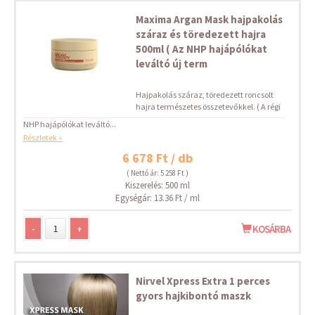
Maxima Argan Mask hajpakolás
száraz és töredezett hajra
500ml ( Az NHP hajápólókat
leváltó új term
Hajpakolás száraz, töredezett roncsolt
hajra természetes összetevőkkel. ( A régi
NHP hajápólókat leváltó...
Részletek »
6 678 Ft / db
( Nettó ár: 5 258 Ft )
Kiszerelés: 500 ml
Egységár: 13.36 Ft / ml
-
+
KOSÁRBA
Nirvel Xpress Extra 1 perces
gyors hajkibontó maszk