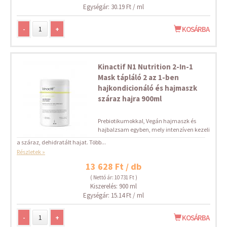
Egységár: 30.19 Ft / ml
-
+
KOSÁRBA
Kinactif N1 Nutrition 2-In-1
Mask tápláló 2 az 1-ben
hajkondicionáló és hajmaszk
száraz hajra 900ml
Prebiotikumokkal, Vegán hajmaszk és
hajbalzsam egyben, mely intenzíven kezeli
a száraz, dehidratált hajat. Több...
Részletek »
13 628 Ft / db
( Nettó ár: 10 731 Ft )
Kiszerelés: 900 ml
Egységár: 15.14 Ft / ml
-
+
KOSÁRBA