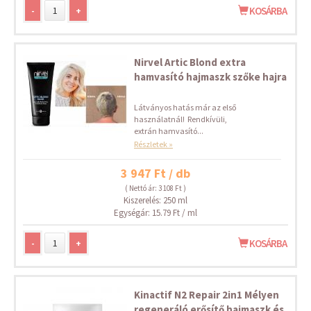
-
+
KOSÁRBA
Nirvel Artic Blond extra
hamvasító hajmaszk szőke hajra
Látványos hatás már az első
használatnál! Rendkívüli,
extrán hamvasító...
Részletek »
3 947 Ft / db
( Nettó ár: 3 108 Ft )
Kiszerelés: 250 ml
Egységár: 15.79 Ft / ml
-
+
KOSÁRBA
Kinactif N2 Repair 2in1 Mélyen
regeneráló erősítő hajmaszk és