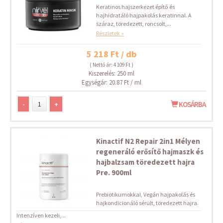
Keratinos hajszerkezet építő és
hajhidratáló hajpakolás keratinnal. A
száraz, töredezett, roncsolt,...
Részletek »
5 218 Ft / db
( Nettó ár: 4 109 Ft )
Kiszerelés: 250 ml
Egységár: 20.87 Ft / ml
-
+
KOSÁRBA
Kinactif N2 Repair 2in1 Mélyen
regeneráló erősítő hajmaszk és
hajbalzsam töredezett hajra
Pre. 900ml
Prebiotikumokkal, Vegán hajpakolás és
hajkondicionáló sérült, töredezett hajra.
Intenzíven kezeli,...