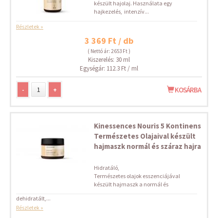
készült hajolaj. Használata egy
hajkezelés, intenzív...
Részletek »
3 369 Ft / db
( Nettó ár: 2 653 Ft )
Kiszerelés: 30 ml
Egységár: 112.3 Ft / ml
-
+
KOSÁRBA
Kinessences Nouris 5 Kontinens
Természetes Olajaival készült
hajmaszk normál és száraz hajra
Hidratáló,
Természetes olajok esszenciájával
készült hajmaszk a normál és
dehidratált,...
Részletek »