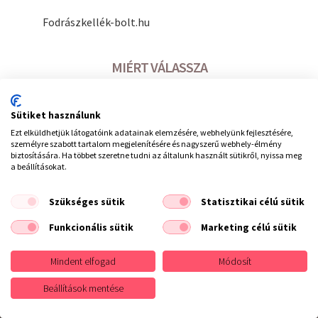
Fodrászkellék-bolt.hu
MIÉRT VÁLASSZA
A fodrászkellékbolt webáruházat?
Sütiket használunk
------------------------------
Ezt elküldhetjük látogatóink adatainak elemzésére, webhelyünk fejlesztésére,
25 év Fodrászkellékes
személyre szabott tartalom megjelenítésére és nagyszerű webhely-élmény
biztosítására. Ha többet szeretne tudni az általunk használt sütikről, nyissa meg
szakmai tapasztalat
a beállításokat.
100%-ig magyar cég
A legjobb minőséget
Szükséges sütik
Statisztikai célú sütik
gyártók termékei
Funkcionális sütik
Marketing célú sütik
-----------------------------
Mindent elfogad
Módosít
Beállítások mentése
hírlevél feliratkozás