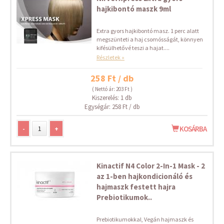
hajkibontó maszk 9ml
Extra gyors hajkibontó masz. 1 perc alatt
megszünteti a haj csomósságát, könnyen
kifésülhetővé teszi a hajat....
Részletek »
258 Ft / db
( Nettó ár: 203 Ft )
Kiszerelés: 1 db
Egységár: 258 Ft / db
-
+
KOSÁRBA
Kinactif N4 Color 2-In-1 Mask - 2
az 1-ben hajkondicionáló és
hajmaszk festett hajra
Prebiotikumok..
Prebiotikumokkal, Vegán hajmaszk és