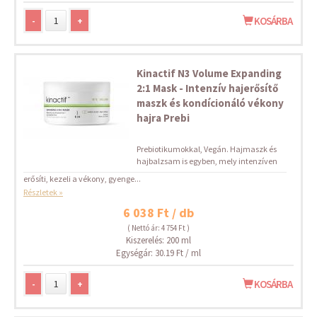
-
+
KOSÁRBA
Kinactif N3 Volume Expanding
2:1 Mask - Intenzív hajerősítő
maszk és kondícionáló vékony
hajra Prebi
Prebiotikumokkal, Vegán. Hajmaszk és
hajbalzsam is egyben, mely intenzíven
erősíti, kezeli a vékony, gyenge...
Részletek »
6 038 Ft / db
( Nettó ár: 4 754 Ft )
Kiszerelés: 200 ml
Egységár: 30.19 Ft / ml
-
+
KOSÁRBA