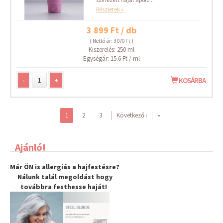
Részletek »
3 899 Ft / db
( Nettó ár: 3 070 Ft )
Kiszerelés: 250 ml
Egységár: 15.6 Ft / ml
-
+
KOSÁRBA
1
2
3
Következő ›
»
Ajánló!
Már ÖN is allergiás a hajfestésre?
Nálunk talál megoldást hogy
továbbra
festhesse haját
!