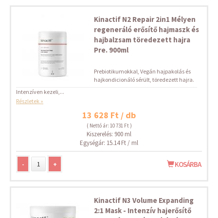
Kinactif N2 Repair 2in1 Mélyen
regeneráló erősítő hajmaszk és
hajbalzsam töredezett hajra
Pre. 900ml
Prebiotikumokkal, Vegán hajpakolás és
hajkondicionáló sérült, töredezett hajra.
Intenzíven kezeli,...
Részletek »
13 628 Ft / db
( Nettó ár: 10 731 Ft )
Kiszerelés: 900 ml
Egységár: 15.14 Ft / ml
-
+
KOSÁRBA
Kinactif N3 Volume Expanding
2:1 Mask - Intenzív hajerősítő