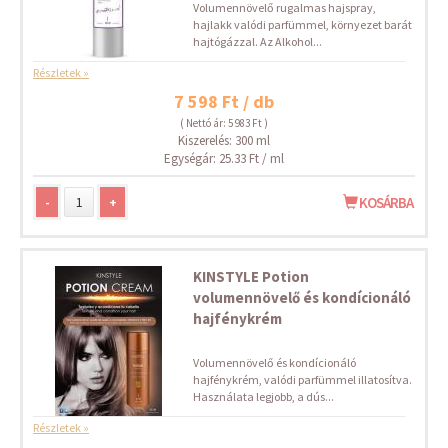
Volumennövelő rugalmas hajspray,
hajlakk valódi parfümmel, környezet barát
hajtógázzal. Az Alkohol...
Részletek »
7 598 Ft / db
( Nettó ár: 5 983 Ft )
Kiszerelés: 300 ml
Egységár: 25.33 Ft / ml
-
+
KOSÁRBA
KINSTYLE Potion
volumennövelő és kondícionáló
hajfénykrém
Volumennövelő és kondícionáló
hajfénykrém, valódi parfümmel illatosítva.
Használata legjobb, a dús...
Részletek »