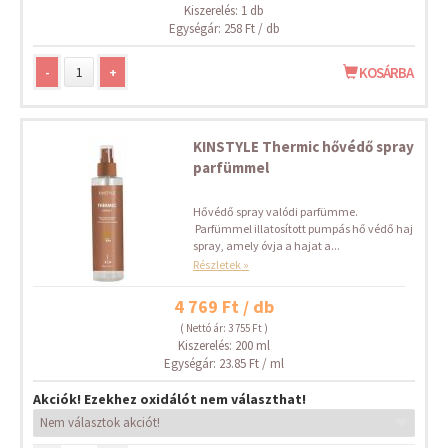
Kiszerelés: 1 db
Egységár: 258 Ft / db
-
+
KOSÁRBA
KINSTYLE Thermic hővédő spray
parfümmel
Hővédő spray valódi parfümme.
Parfümmel illatosított pumpás hő védő haj
spray, amely óvja a hajat a...
Részletek »
4 769 Ft / db
( Nettó ár: 3 755 Ft )
Kiszerelés: 200 ml
Egységár: 23.85 Ft / ml
Akciók! Ezekhez oxidálót nem választhat!