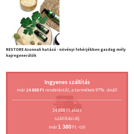
RESTORE Azonnali hatású - növényi fehérjékben gazdag mély
hajregenerálók
Ingyenes szállítás
már
24 888 Ft
rendeléstől, a termékek 97% -ánál!
24 888 Ft alatt
szállítási díj
1 380
már
Ft -tól