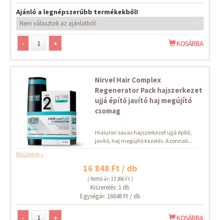
Ajánló a legnépszerűbb termékekből!
-
+
KOSÁRBA
Nirvel Hair Complex
Regenerator Pack hajszerkezet
ujjá építő javító haj megújító
csomag
Hialuron savas hajszerkezet ujjá építő,
javító, haj megújító kezelés. Azonnali...
Részletek »
16 848 Ft / db
( Nettó ár: 13 266 Ft )
Kiszerelés: 1 db
Egységár: 16848 Ft / db
-
+
KOSÁRBA