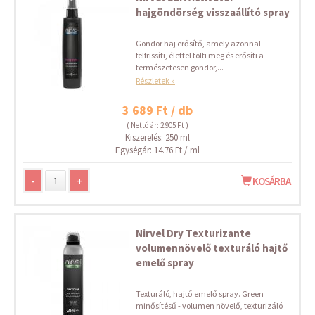
hajgöndörség visszaállító spray
Göndör haj erősítő, amely azonnal
felfrissíti, élettel tölti meg és erősíti a
természetesen göndör,...
Részletek »
3 689 Ft / db
( Nettó ár: 2 905 Ft )
Kiszerelés: 250 ml
Egységár: 14.76 Ft / ml
-
+
KOSÁRBA
Nirvel Dry Texturizante
volumennövelő texturáló hajtő
emelő spray
Texturáló, hajtő emelő spray. Green
minősítésű - volumen növelő, texturizáló