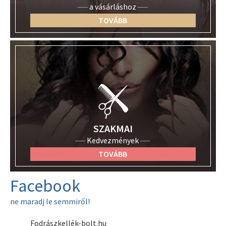
a vásárláshoz
TOVÁBB
SZAKMAI
Kedvezmények
TOVÁBB
Facebook
ne maradj le semmiről!
Fodrászkellék-bolt.hu