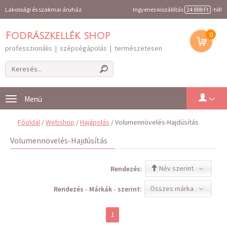
Lakossági és szakmai áruház
Ingyenes kiszállítás
24 888 Ft
-tól!
0
Fodrászkellék shop
professzionális | szépségápolás | természetesen
Toggle
navigation
Főoldal
/
Webshop
/
Hajápolás
/ Volumennövelés-Hajdúsítás
Volumennövelés-Hajdúsítás
Név szerint
Rendezés:
Összes márka
Rendezés - Márkák - szerint:
1