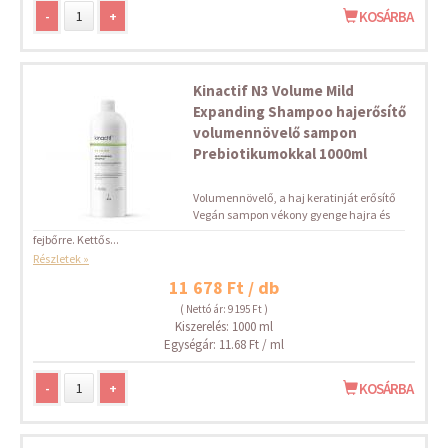
-
+
KOSÁRBA
Kinactif N3 Volume Mild
Expanding Shampoo hajerősítő
volumennövelő sampon
Prebiotikumokkal 1000ml
Volumennövelő, a haj keratinját erősítő
Vegán sampon vékony gyenge hajra és
fejbőrre. Kettős...
Részletek »
11 678 Ft / db
( Nettó ár: 9 195 Ft )
Kiszerelés: 1000 ml
Egységár: 11.68 Ft / ml
-
+
KOSÁRBA