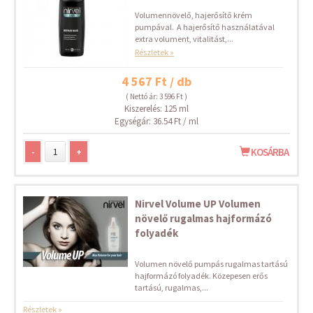
Volumennövelő, hajerősítő krém
pumpával. A hajerősítő használatával
extra volument, vitalitást,...
Részletek »
4 567 Ft / db
( Nettó ár: 3 596 Ft )
Kiszerelés: 125 ml
Egységár: 36.54 Ft / ml
-
+
KOSÁRBA
Nirvel Volume UP Volumen
növelő rugalmas hajformázó
folyadék
Volumen növelő pumpás rugalmas tartású
hajformázó folyadék. Közepesen erős
tartású, rugalmas,...
Részletek »