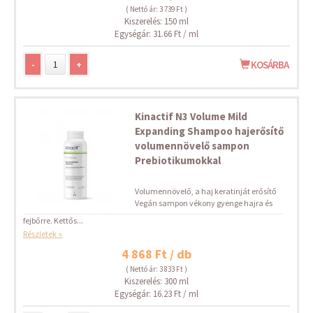
( Nettó ár: 3 739 Ft )
Kiszerelés: 150 ml
Egységár: 31.66 Ft / ml
-
+
KOSÁRBA
Kinactif N3 Volume Mild
Expanding Shampoo hajerősítő
volumennövelő sampon
Prebiotikumokkal
Volumennövelő, a haj keratinját erősítő
Vegán sampon vékony gyenge hajra és
fejbőrre. Kettős...
Részletek »
4 868 Ft / db
( Nettó ár: 3 833 Ft )
Kiszerelés: 300 ml
Egységár: 16.23 Ft / ml