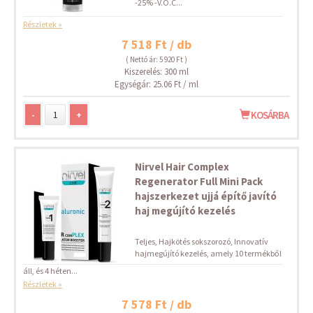
-25% -V.O.C...
Részletek »
7 518 Ft / db
( Nettó ár: 5 920 Ft )
Kiszerelés: 300 ml
Egységár: 25.06 Ft / ml
-
+
KOSÁRBA
Nirvel Hair Complex
Regenerator Full Mini Pack
hajszerkezet ujjá építő javító
haj megújító kezelés
Teljes, Hajkötés sokszorozó, Innovatív
hajmegújító kezelés, amely 10 termékből
áll, és 4 héten...
Részletek »
7 578 Ft / db