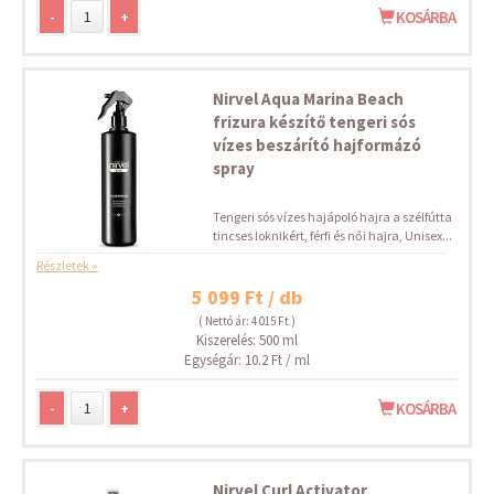
-
+
KOSÁRBA
Nirvel Aqua Marina Beach
frizura készítő tengeri sós
vízes beszárító hajformázó
spray
Tengeri sós vízes hajápoló hajra a szélfútta
tincses loknikért, férfi és női hajra, Unisex...
Részletek »
5 099 Ft / db
( Nettó ár: 4 015 Ft )
Kiszerelés: 500 ml
Egységár: 10.2 Ft / ml
-
+
KOSÁRBA
Nirvel Curl Activator