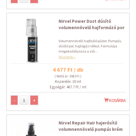
Nirvel Power Dust dúsító
volumennövelő hajformázó por
Volumennövelő hajfixáló púder. Pumpás,
dúsító por, hajtógáz nélkül. Formulája
megakadályozza a zsír...
Részletek »
4 677 Ft / db
( Nettó ár: 3 683 Ft )
Kiszerelés: 10 ml
Egységár: 467.7 Ft / ml
-
+
KOSÁRBA
Nirvel Repair Hair hajerősítő
volumnennövelő pumpás krém