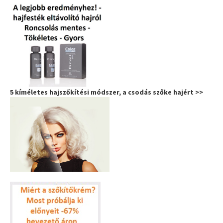
5 kíméletes hajszőkítési módszer, a csodás szőke hajért >>