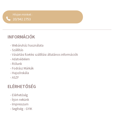
Hívjon minket :
20/942 2753
INFORMÁCIÓK
Webáruház használata
Szállítás
Vásárlási fizetési szállítási általános információk
Adatvédelem
Rólunk
Fodrász Márkák
Hajszínskála
ASZF
ELÉRHETŐSÉG
Elérhetőség
Írjon nekünk
Impresszum
Segítség - GYIK