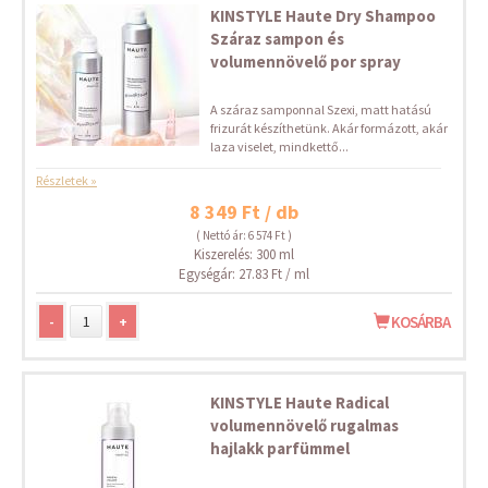
KINSTYLE Haute Dry Shampoo
Száraz sampon és
volumennövelő por spray
A száraz samponnal Szexi, matt hatású
frizurát készíthetünk. Akár formázott, akár
laza viselet, mindkettő...
Részletek »
8 349 Ft / db
( Nettó ár: 6 574 Ft )
Kiszerelés: 300 ml
Egységár: 27.83 Ft / ml
-
+
KOSÁRBA
KINSTYLE Haute Radical
volumennövelő rugalmas
hajlakk parfümmel