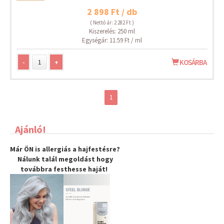
2 898 Ft / db
( Nettó ár: 2 282 Ft )
Kiszerelés: 250 ml
Egységár: 11.59 Ft / ml
-
+
KOSÁRBA
1
Ajánló!
Már ÖN is allergiás a hajfestésre?
Nálunk talál megoldást hogy
továbbra
festhesse haját
!