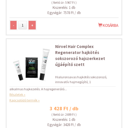
( Nettó ár: 5 967 Ft )
Kiszerelés: 1 db
Egységár: 7578 Ft / db
-
+
KOSÁRBA
Nirvel Hair Complex
Regenerator hajkötés
sokszorozó hajszerkezet
újjáépítő szett
Hialuronsavas hajkötés sokszorozó,
innovatív hajmegújító, 1
alkalmas hajkezelés. A hajregeneráló...
Részletek »
Kapcsolódó termék »
3 428 Ft / db
( Nettó ár: 2 699 Ft )
Kiszerelés: 1 db
Egységár: 3428 Ft / db