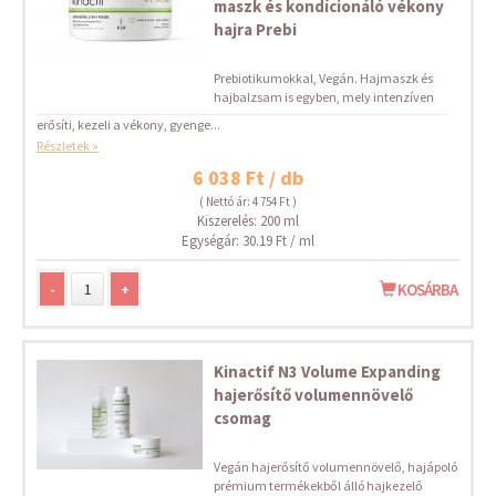
maszk és kondícionáló vékony
hajra Prebi
Prebiotikumokkal, Vegán. Hajmaszk és
hajbalzsam is egyben, mely intenzíven
erősíti, kezeli a vékony, gyenge...
Részletek »
6 038 Ft / db
( Nettó ár: 4 754 Ft )
Kiszerelés: 200 ml
Egységár: 30.19 Ft / ml
-
+
KOSÁRBA
Kinactif N3 Volume Expanding
hajerősítő volumennövelő
csomag
Vegán hajerősítő volumennövelő, hajápoló
prémium termékekből álló hajkezelő