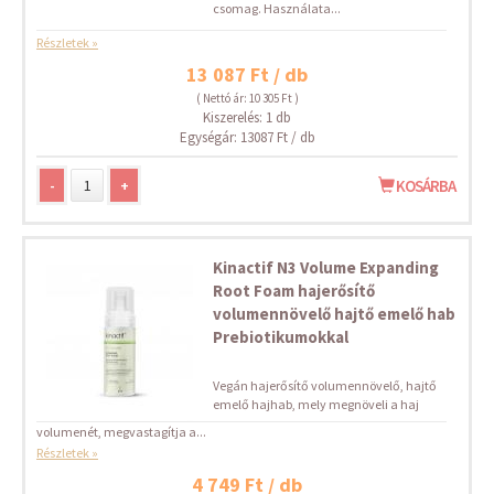
csomag. Használata...
Részletek »
13 087 Ft / db
( Nettó ár: 10 305 Ft )
Kiszerelés: 1 db
Egységár: 13087 Ft / db
-
+
KOSÁRBA
Kinactif N3 Volume Expanding
Root Foam hajerősítő
volumennövelő hajtő emelő hab
Prebiotikumokkal
Vegán hajerősítő volumennövelő, hajtő
emelő hajhab, mely megnöveli a haj
volumenét, megvastagítja a...
Részletek »
4 749 Ft / db