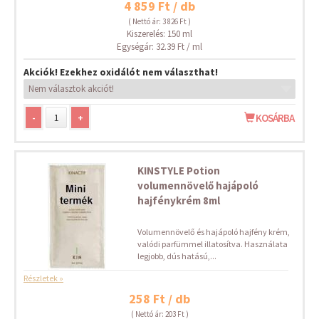
4 859 Ft / db
( Nettó ár: 3 826 Ft )
Kiszerelés: 150 ml
Egységár: 32.39 Ft / ml
Akciók! Ezekhez oxidálót nem választhat!
-
+
KOSÁRBA
KINSTYLE Potion
volumennövelő hajápoló
hajfénykrém 8ml
Volumennövelő és hajápoló hajfény krém,
valódi parfümmel illatosítva. Használata
legjobb, dús hatású,...
Részletek »
258 Ft / db
( Nettó ár: 203 Ft )