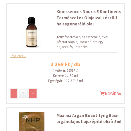
Kinessences Nouris 5 Kontinens
Természetes Olajaival készült
hajregeneráló olaj
Természetes olajok esszenciájával
készült hajolaj. Használata egy
hajkezelés, intenzív...
Részletek »
3 369 Ft / db
( Nettó ár: 2 653 Ft )
Kiszerelés: 30 ml
Egységár: 112.3 Ft / ml
-
+
KOSÁRBA
Maxima Argan Beautifyng Elixir
argánolajos hajszépítő elixír 5ml