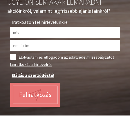
UGYE ÖN SEM AKAR LEMARADNI
akcióinkról, valamint legfrissebb ajánlatainkról?
Iratkozzon fel hírlevelünkre
Elolvastam és elfogadom az
adatvédelmi szabályzatot
Leiratkozás a hírlevélről
Elállás a szerződéstől
Feliratkozás