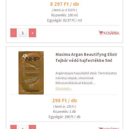
8 297 Ft / db
( Nettó ár: 6 533 Ft )
Kiszerelés: 100 ml
Egységár: 82.97 Ft / ml
-
+
KOSÁRBA
Maxima Argan Beautifyng Elixir
fejbőr védő hajfestékbe 5ml
Argánolajos hajszépítő elixír. Természetes
növényi olajok, vitaminok
felhasználásával készült...
Részletek »
298 Ft / db
( Nettó ár: 235 Ft )
Kiszerelés: 1 db
Egységár: 298 Ft / db