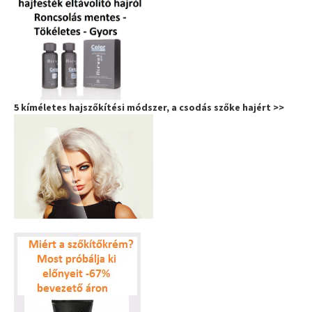
5 kíméletes hajszőkítési módszer, a csodás szőke hajért >>