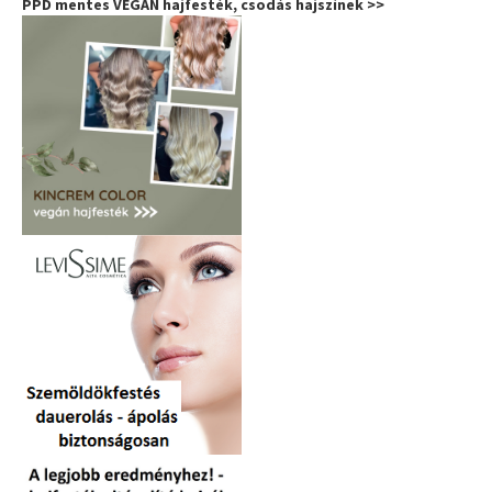
PPD mentes VEGÁN hajfesték, csodás hajszínek >>