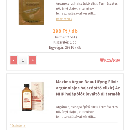
Argánolajos hajszépítő elixír. Természetes
növényi olajok, vitaminok
felhasználásával készült...
Részletek »
298 Ft / db
( Nettó ár: 235 Ft )
Kiszerelés: 1 db
Egységár: 298 Ft / db
-
+
KOSÁRBA
Maxima Argan Beautifyng Elixir
argánolajos hajszépítő elixír( Az
NHP hajápólót leváltó új termék
Argánolajos hajszépítő elixír. Természetes
növényi olajok, vitaminok
felhasználásával készült...
Részletek »