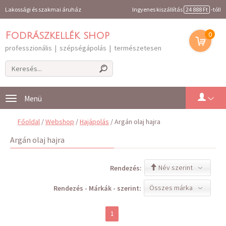
Lakossági és szakmai áruház
Ingyenes kiszállítás
24 888 Ft
-tól!
0
Fodrászkellék shop
professzionális | szépségápolás | természetesen
Toggle
navigation
Főoldal
/
Webshop
/
Hajápolás
/ Argán olaj hajra
Argán olaj hajra
Név szerint
Rendezés:
Összes márka
Rendezés - Márkák - szerint:
1