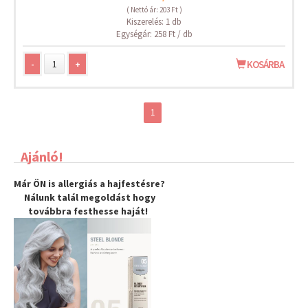
( Nettó ár: 203 Ft )
Kiszerelés: 1 db
Egységár: 258 Ft / db
-
+
KOSÁRBA
1
Ajánló!
Már ÖN is allergiás a hajfestésre?
Nálunk talál megoldást hogy
továbbra
festhesse haját
!