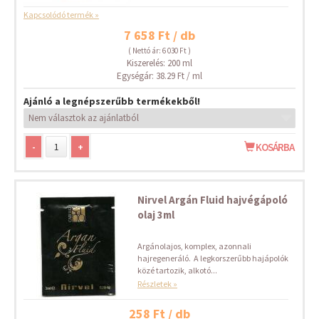
Kapcsolódó termék »
7 658 Ft / db
( Nettó ár: 6 030 Ft )
Kiszerelés: 200 ml
Egységár: 38.29 Ft / ml
Ajánló a legnépszerűbb termékekből!
-
+
KOSÁRBA
Nirvel Argán Fluid hajvégápoló
olaj 3ml
Argánolajos, komplex, azonnali
hajregeneráló. A legkorszerűbb hajápolók
közé tartozik, alkotó...
Részletek »
258 Ft / db