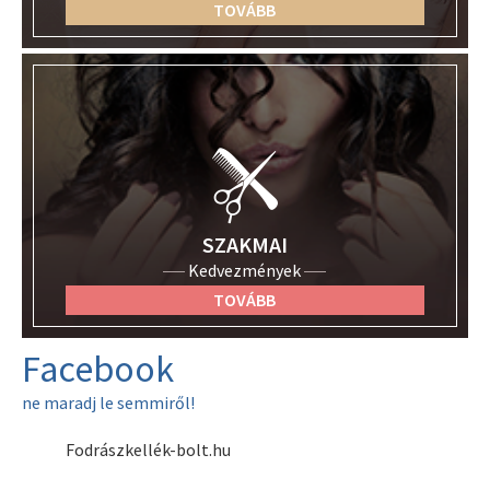
TOVÁBB
SZAKMAI
Kedvezmények
TOVÁBB
Facebook
ne maradj le semmiről!
Fodrászkellék-bolt.hu