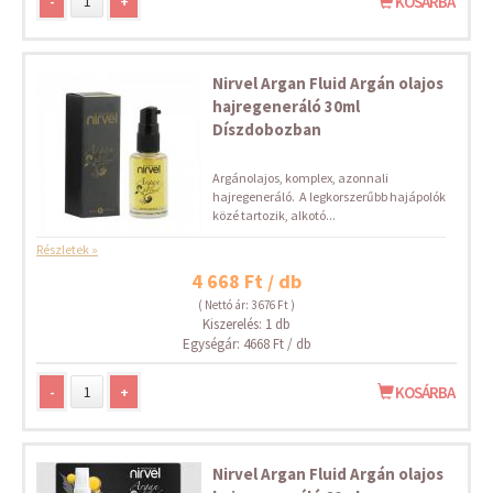
-
+
KOSÁRBA
Nirvel Argan Fluid Argán olajos
hajregeneráló 30ml
Díszdobozban
Argánolajos, komplex, azonnali
hajregeneráló. A legkorszerűbb hajápolók
közé tartozik, alkotó...
Részletek »
4 668 Ft / db
( Nettó ár: 3 676 Ft )
Kiszerelés: 1 db
Egységár: 4668 Ft / db
-
+
KOSÁRBA
Nirvel Argan Fluid Argán olajos