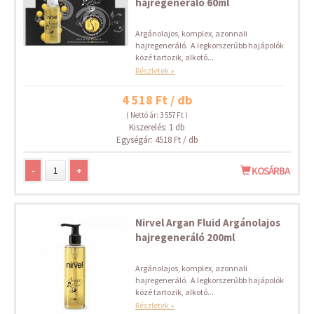
hajregeneráló 60ml
Argánolajos, komplex, azonnali
hajregeneráló. A legkorszerűbb hajápolók
közé tartozik, alkotó...
Részletek »
4 518 Ft / db
( Nettó ár: 3 557 Ft )
Kiszerelés: 1 db
Egységár: 4518 Ft / db
-
+
KOSÁRBA
Nirvel Argan Fluid Argánolajos
hajregeneráló 200ml
Argánolajos, komplex, azonnali
hajregeneráló. A legkorszerűbb hajápolók
közé tartozik, alkotó...
Részletek »