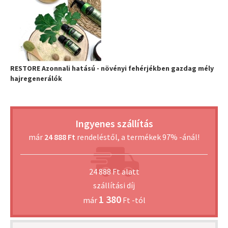
RESTORE Azonnali hatású - növényi fehérjékben gazdag mély
hajregenerálók
Ingyenes szállítás
már
24 888 Ft
rendeléstől, a termékek 97% -ánál!
24 888 Ft alatt
szállítási díj
1 380
már
Ft -tól