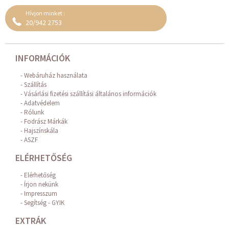
Hívjon minket :
20/942 2753
INFORMÁCIÓK
Webáruház használata
Szállítás
Vásárlási fizetési szállítási általános információk
Adatvédelem
Rólunk
Fodrász Márkák
Hajszínskála
ASZF
ELÉRHETŐSÉG
Elérhetőség
Írjon nekünk
Impresszum
Segítség - GYIK
EXTRÁK