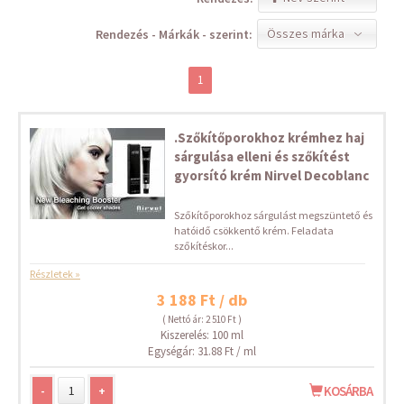
Összes márka
Rendezés - Márkák - szerint:
1
.Szőkítőporokhoz krémhez haj
sárgulása elleni és szőkítést
gyorsító krém Nirvel Decoblanc
Szőkítőporokhoz sárgulást megszüntető és
hatóidő csökkentő krém. Feladata
szőkítéskor...
Részletek »
3 188 Ft / db
( Nettó ár: 2 510 Ft )
Kiszerelés: 100 ml
Egységár: 31.88 Ft / ml
-
+
KOSÁRBA