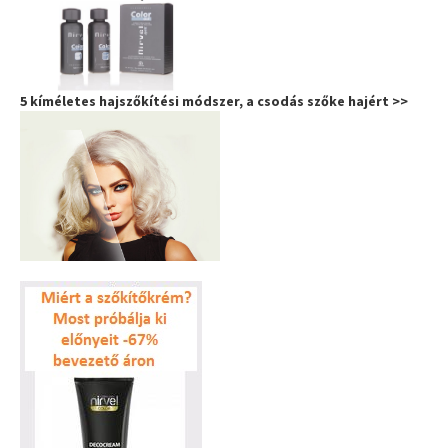
5 kíméletes hajszőkítési módszer, a csodás szőke hajért >>