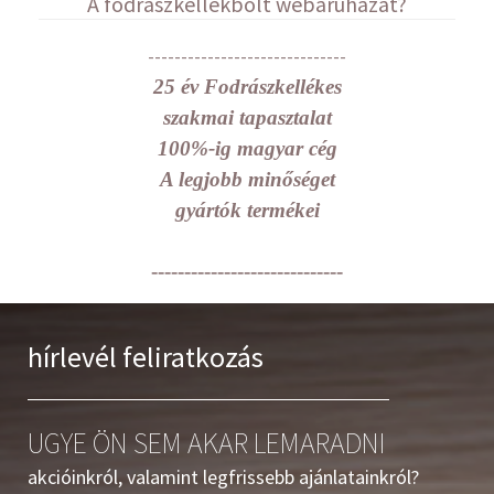
A fodrászkellékbolt webáruházat?
------------------------------
25 év Fodrászkellékes
szakmai tapasztalat
100%-ig magyar cég
A legjobb minőséget
gyártók termékei
-----------------------------
hírlevél feliratkozás
UGYE ÖN SEM AKAR LEMARADNI
akcióinkról, valamint legfrissebb ajánlatainkról?