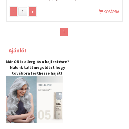
-
+
KOSÁRBA
1
Ajánló!
Már ÖN is allergiás a hajfestésre?
Nálunk talál megoldást hogy
továbbra
festhesse haját
!