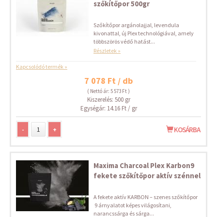
szőkítőpor 500gr
Szőkítőpor argánolajjal, levendula
kivonattal, új Plex technológiával, amely
többszörös védő hatást...
Részletek »
Kapcsolódó termék »
7 078 Ft / db
( Nettó ár: 5 573 Ft )
Kiszerelés: 500 gr
Egységár: 14.16 Ft / gr
-
+
KOSÁRBA
Maxima Charcoal Plex Karbon9
fekete szőkítőpor aktív szénnel
A fekete aktív KARBON – szenes szőkítőpor
9 árnyalatot képes világosítani,
narancssárga és sárga...