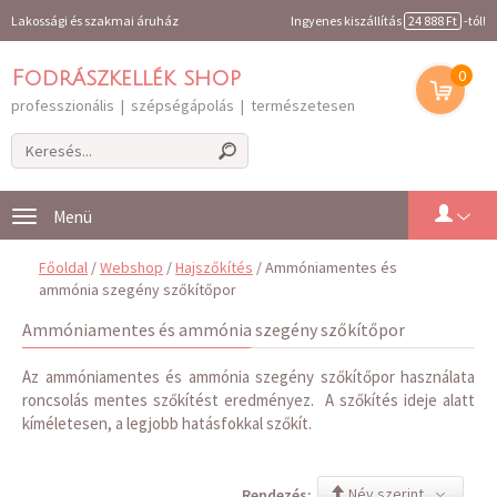
Lakossági és szakmai áruház
Ingyenes kiszállítás
24 888 Ft
-tól!
0
Fodrászkellék shop
professzionális | szépségápolás | természetesen
Toggle
navigation
Főoldal
/
Webshop
/
Hajszőkítés
/ Ammóniamentes és
ammónia szegény szőkítőpor
Ammóniamentes és ammónia szegény szőkítőpor
Az ammóniamentes és ammónia szegény szőkítőpor használata
roncsolás mentes szőkítést eredményez. A szőkítés ideje alatt
kíméletesen, a legjobb hatásfokkal szőkít.
Név szerint
Rendezés: