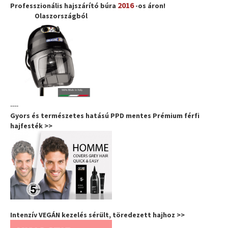
2016
Professzionális hajszárító búra
-os áron!
Olaszországból
----
Gyors és természetes hatású PPD mentes Prémium férfi
hajfesték >>
Intenzív VEGÁN kezelés sérült, töredezett hajhoz >>