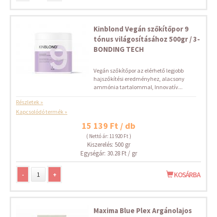
Kinblond Vegán szőkítőpor 9
tónus világosításához 500gr / 3-
BONDING TECH
Vegán szőkítőpor az elérhető legjobb
hajszőkítési eredményhez, alacsony
ammónia tartalommal, Innovatív...
Részletek »
Kapcsolódó termék »
15 139 Ft / db
( Nettó ár: 11 920 Ft )
Kiszerelés: 500 gr
Egységár: 30.28 Ft / gr
-
+
KOSÁRBA
Maxima Blue Plex Argánolajos