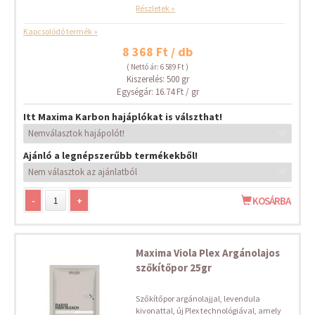
Részletek »
Kapcsolódó termék »
8 368 Ft / db
( Nettó ár: 6 589 Ft )
Kiszerelés: 500 gr
Egységár: 16.74 Ft / gr
Itt Maxima Karbon hajáplókat is válszthat!
Ajánló a legnépszerűbb termékekből!
-
+
KOSÁRBA
Maxima Viola Plex Argánolajos
szőkítőpor 25gr
Szőkítőpor argánolajjal, levendula
kivonattal, új Plex technológiával, amely