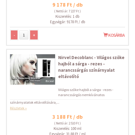
9 178 Ft / db
( Nettó ár: 7 227 Ft )
Kiszerelés: 1 db
Egységár: 9178 Ft / db
-
+
KOSÁRBA
Nirvel Decoblanc - Világos szőke
hajból a sárga - rezes -
narancssárgás színárnyalat
eltávolító
Világos szőke hajból a sárga - rezes -
narancssárgás nemkívánatos
színárnyalatok eltávolítására,...
Részletek »
3 188 Ft / db
( Nettó ár: 2 510 Ft )
Kiszerelés: 100 ml
Egységár: 31.88 Ft / ml