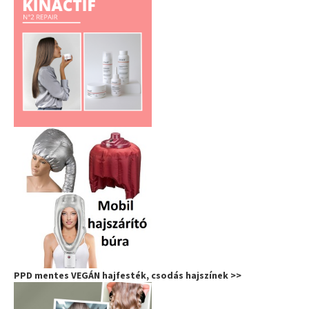
PPD mentes VEGÁN hajfesték, csodás hajszínek >>