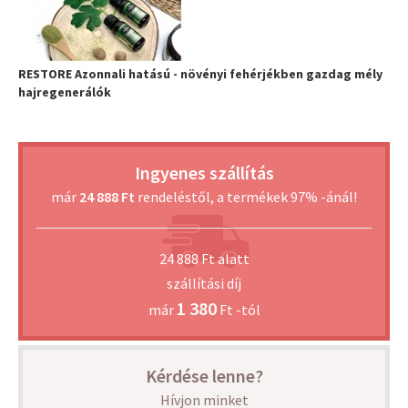
RESTORE Azonnali hatású - növényi fehérjékben gazdag mély
hajregenerálók
Ingyenes szállítás
már
24 888 Ft
rendeléstől, a termékek 97% -ánál!
24 888 Ft alatt
szállítási díj
1 380
már
Ft -tól
Kérdése lenne?
Hívjon minket