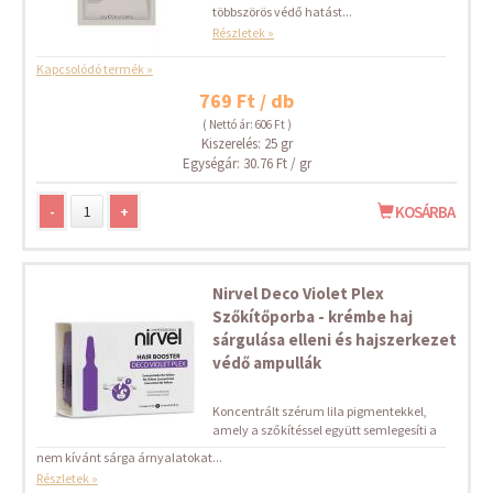
többszörös védő hatást...
Részletek »
Kapcsolódó termék »
769 Ft / db
( Nettó ár: 606 Ft )
Kiszerelés: 25 gr
Egységár: 30.76 Ft / gr
-
+
KOSÁRBA
Nirvel Deco Violet Plex
Szőkítőporba - krémbe haj
sárgulása elleni és hajszerkezet
védő ampullák
Koncentrált szérum lila pigmentekkel,
amely a szőkítéssel együtt semlegesíti a
nem kívánt sárga árnyalatokat...
Részletek »