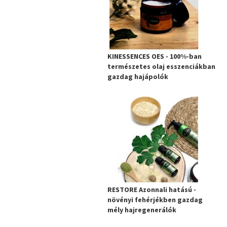
KINESSENCES OES - 100%-ban
természetes olaj esszenciákban
gazdag hajápolók
RESTORE Azonnali hatású -
növényi fehérjékben gazdag
mély hajregenerálók