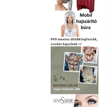
PPD mentes VEGÁN hajfesték,
csodás hajszínek >>