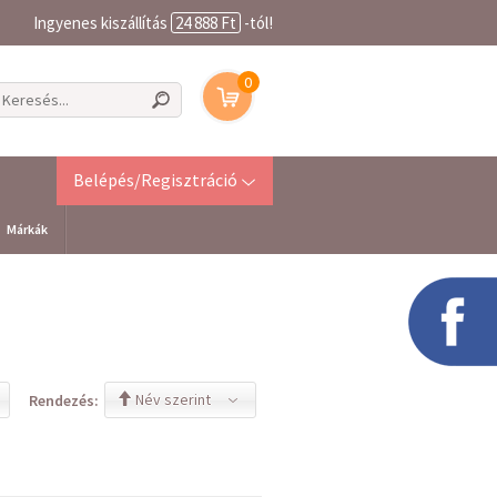
Ingyenes kiszállítás
24 888 Ft
-tól!
0
Belépés/Regisztráció
Márkák
Név szerint
Rendezés: