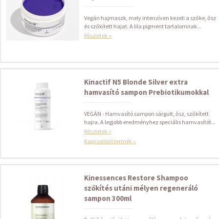
Vegán hajmaszk, mely intenzíven kezeli a szőke, ősz
és szőkített hajat. A lila pigment tartalomnak...
Részletek »
Kinactif N5 Blonde Silver extra
hamvasító sampon Prebiotikumokkal
VEGÁN - Hamvasító sampon sárgult, ősz, szőkített
hajra. A legjobb eredményhez speciális hamvasítót...
Részletek »
Kapcsolódó termék »
Kinessences Restore Shampoo
szőkítés utáni mélyen regeneráló
sampon 300ml