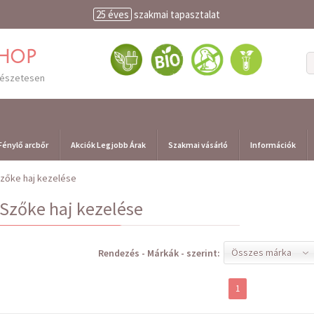
25 éves
szakmai tapasztalat
shop
mészetesen
Fénylő arcbőr
Akciók Legjobb Árak
Szakmai vásárló
Információk
Szőke haj kezelése
Szőke haj kezelése
Összes márka
Rendezés - Márkák - szerint:
1