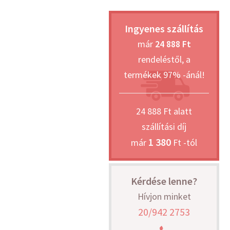
Ingyenes szállítás
már
24 888 Ft
rendeléstől, a
termékek 97% -ánál!
24 888 Ft alatt
szállítási díj
1 380
már
Ft -tól
Kérdése lenne?
Hívjon minket
20/942 2753