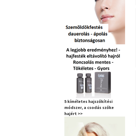
5 kíméletes hajszőkítési
módszer, a csodás szőke
hajért >>