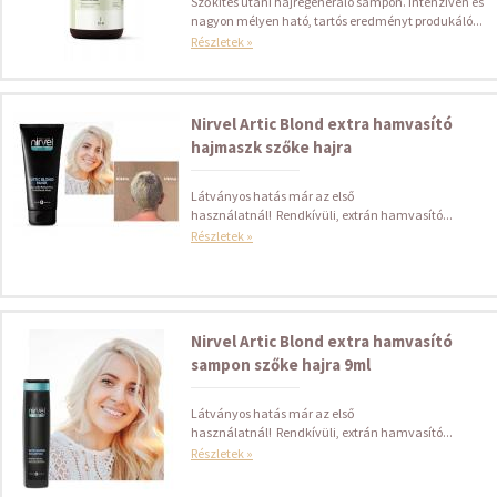
Szőkítés utáni hajregeneráló sampon. Intenzíven és
nagyon mélyen ható, tartós eredményt produkáló...
Részletek »
Nirvel Artic Blond extra hamvasító
hajmaszk szőke hajra
Látványos hatás már az első
használatnál! Rendkívüli, extrán hamvasító...
Részletek »
Nirvel Artic Blond extra hamvasító
sampon szőke hajra 9ml
Látványos hatás már az első
használatnál! Rendkívüli, extrán hamvasító...
Részletek »