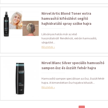
Nirvel Artic Blond Toner extra
hamvasító kifésülést segítő
hajhidratáló spray szőke hajra
Látványos hatás már az első
használatnál! Rendkívüli, extrán hamvasító,
sárgulást...
Részletek »
Nirvel Blanc Silver speciális hamvasító
sampon ősz és őszült fehér hajra
Hamvasító sampon speciálisan az ősz, őszült fehér
hajra. A kimondottan ősz hajakra készült...
Részletek »