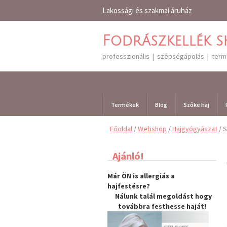
Lakossági és szakmai áruház
Fodrászkellék 
professzionális | szépségápolás | ter
Termékek
Blog
Szőke haj
Főoldal
/
Webshop
/
Hajgyógyászat
/ 
Ajánló!
Már ÖN is allergiás a
hajfestésre?
Nálunk talál megoldást hogy
továbbra
festhesse haját
!